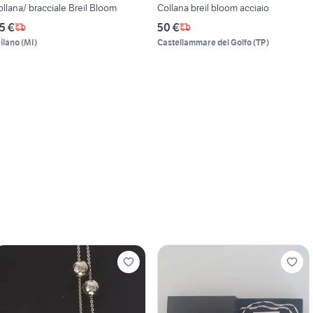
ollana/ bracciale Breil Bloom
Collana breil bloom acciaio
5 €
50 €
ilano
(
MI
)
Castellammare del Golfo
(
TP
)