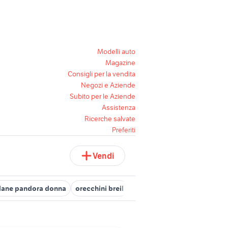
Modelli auto
Magazine
Consigli per la vendita
Negozi e Aziende
Subito per le Aziende
Assistenza
Ricerche salvate
Preferiti
Vendi
lane pandora donna
orecchini breil
anelli breil uomo
collana 