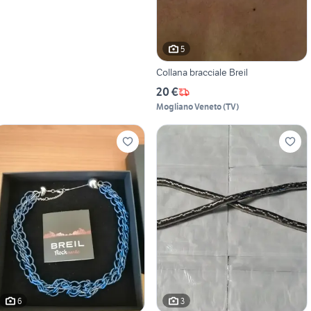
5
Collana bracciale Breil
20 €
Mogliano Veneto
(
TV
)
6
3