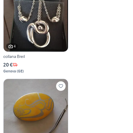
4
collana Breil
20 €
Genova
(
GE
)