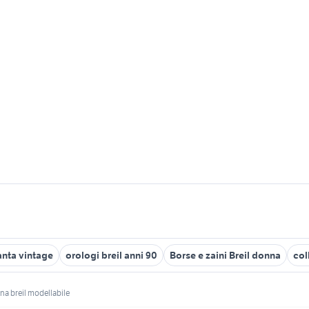
anta vintage
orologi breil anni 90
Borse e zaini Breil donna
col
ana breil modellabile