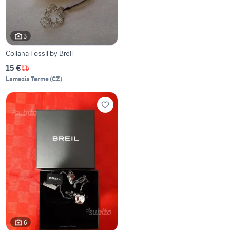
3
Collana Fossil by Breil
15 €
Lamezia Terme
(
CZ
)
6