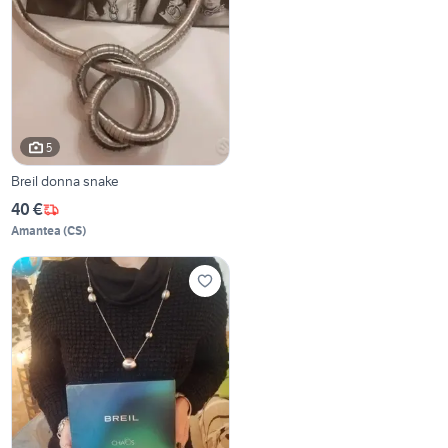
5
Breil donna snake
40 €
Amantea
(
CS
)