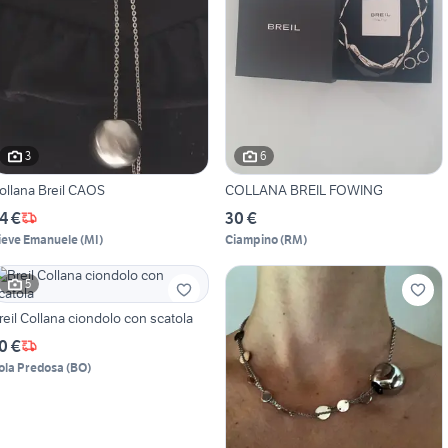
3
6
ollana Breil CAOS
COLLANA BREIL FOWING
4 €
30 €
ieve Emanuele
(
MI
)
Ciampino
(
RM
)
5
reil Collana ciondolo con scatola
0 €
ola Predosa
(
BO
)