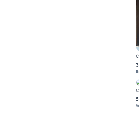
C
3
B
C
5
V