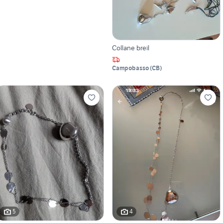
Collane breil
Campobasso
(
CB
)
5
4