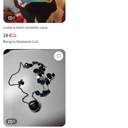
6
collana breil modello caos
26 €
Borgo a Mozzano
(
LU
)
5