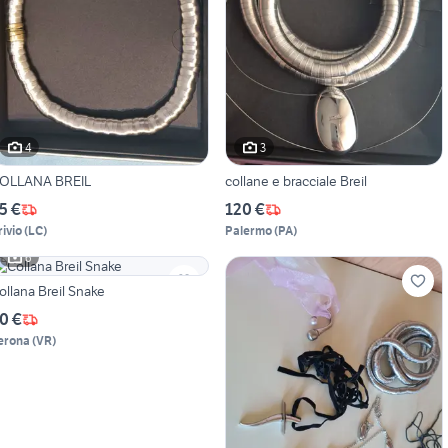
4
3
OLLANA BREIL
collane e bracciale Breil
5 €
120 €
rivio
(
LC
)
Palermo
(
PA
)
6
ollana Breil Snake
0 €
erona
(
VR
)