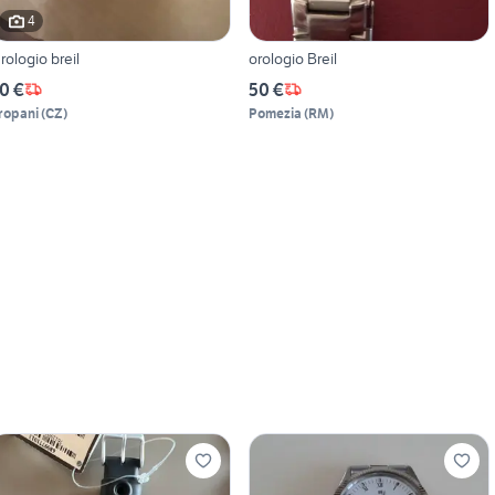
4
rologio breil
orologio Breil
0 €
50 €
ropani
(
CZ
)
Pomezia
(
RM
)