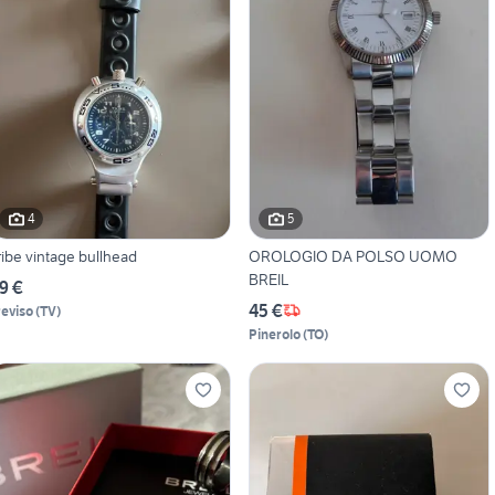
4
5
ribe vintage bullhead
OROLOGIO DA POLSO UOMO
BREIL
9 €
45 €
reviso
(
TV
)
Pinerolo
(
TO
)