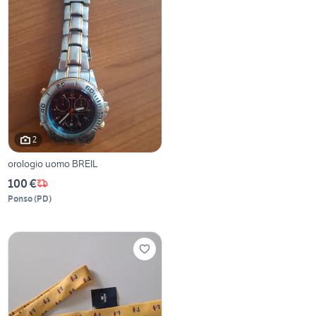
2
orologio uomo BREIL
100 €
Ponso
(
PD
)