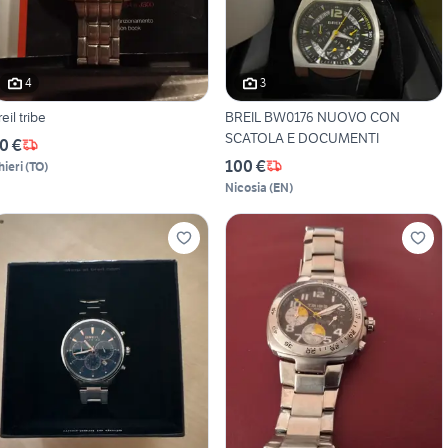
4
3
reil tribe
BREIL BW0176 NUOVO CON
SCATOLA E DOCUMENTI
0 €
100 €
hieri
(
TO
)
Nicosia
(
EN
)