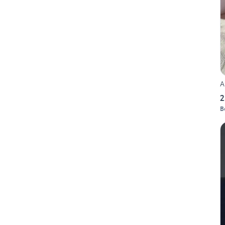
A
2
B