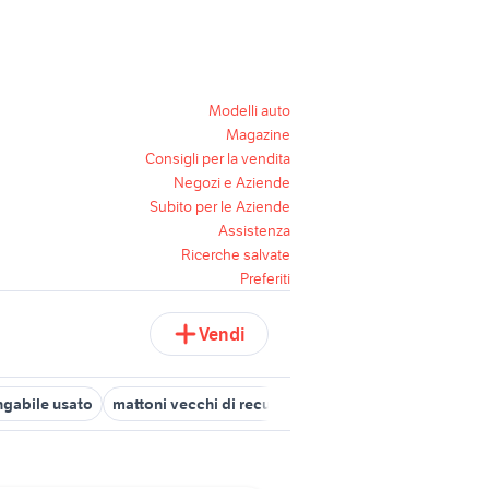
Modelli auto
Magazine
Consigli per la vendita
Negozi e Aziende
Subito per le Aziende
Assistenza
Ricerche salvate
Preferiti
Vendi
ngabile usato
mattoni vecchi di recupero
motore cancello came 