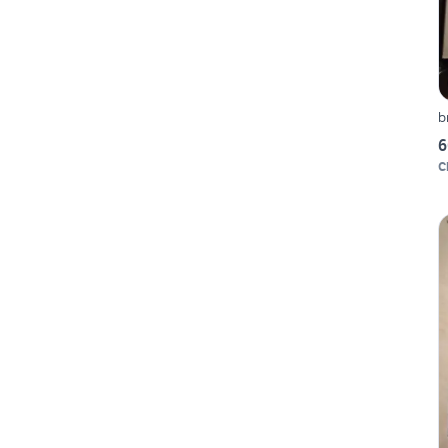
b
6
C