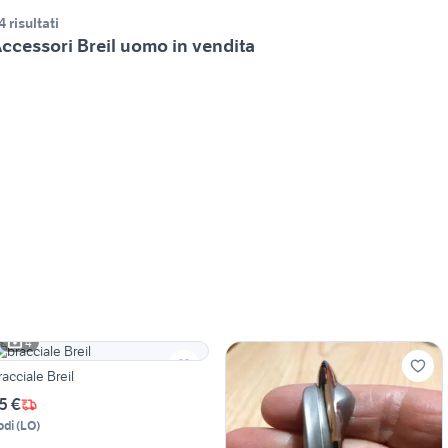
4 risultati
ccessori Breil uomo in vendita
4
racciale Breil
5 €
odi
(
LO
)