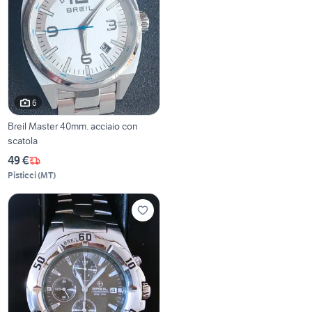
6
Breil Master 40mm. acciaio con
scatola
49 €
Pisticci
(
MT
)