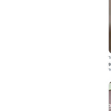
T
9
T