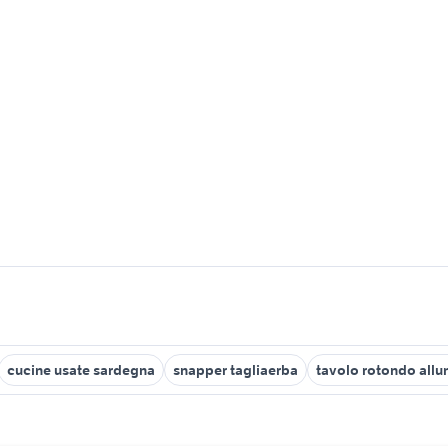
cucine usate sardegna
snapper tagliaerba
tavolo rotondo allu