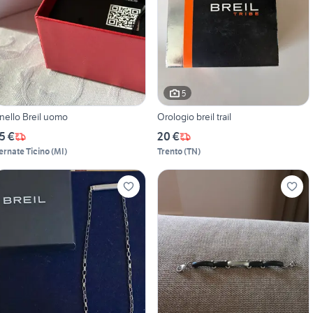
5
nello Breil uomo
Orologio breil trail
5 €
20 €
ernate Ticino
(
MI
)
Trento
(
TN
)