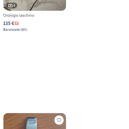
4
Orologio taschino
135 €
Baranzate
(
MI
)