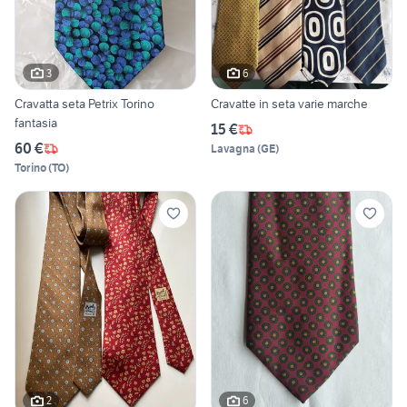
3
6
Cravatta seta Petrix Torino
Cravatte in seta varie marche
fantasia
15 €
60 €
Lavagna
(
GE
)
Torino
(
TO
)
2
6