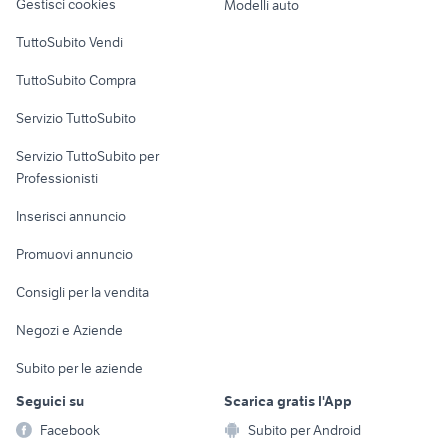
Gestisci cookies
Modelli auto
Case vacanza
TuttoSubito Vendi
Uffici e Locali
TuttoSubito Compra
commerciali
Servizio TuttoSubito
elettronica
per la casa e la
sports e hobby
Servizio TuttoSubito per
persona
Informatica
Animali
Professionisti
Arredamento e
Console e
Accessori per
Casalinghi
Inserisci annuncio
Videogiochi
animali
Elettrodomestici
Promuovi annuncio
Audio/Video
Musica e Film
Giardino e Fai da te
Consigli per la vendita
Fotografia
Libri e Riviste
Abbigliamento e
Negozi e Aziende
Telefonia
Strumenti Musicali
Accessori
Subito per le aziende
Sports
Tutto per i bambini
Seguici su
Scarica gratis l'App
Biciclette
Facebook
Subito per Android