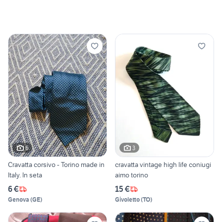
6
3
Cravatta corsivo - Torino made in
cravatta vintage high life coniugi
Italy. In seta
aimo torino
6 €
15 €
Genova
(
GE
)
Givoletto
(
TO
)