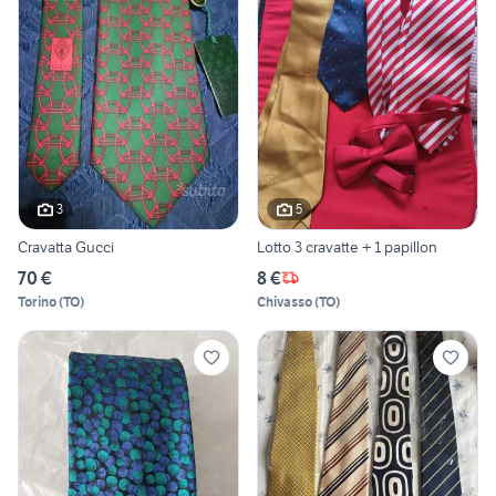
3
5
Cravatta Gucci
Lotto 3 cravatte + 1 papillon
70 €
8 €
Torino
(
TO
)
Chivasso
(
TO
)