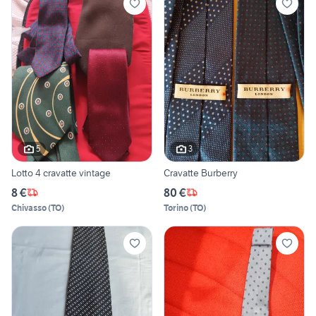
5
3
Lotto 4 cravatte vintage
Cravatte Burberry
8 €
80 €
Chivasso
(
TO
)
Torino
(
TO
)