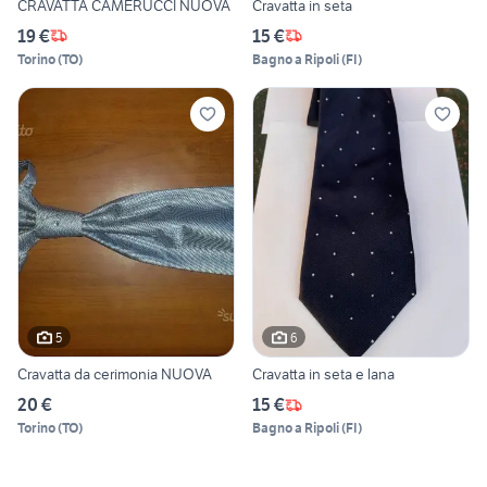
CRAVATTA CAMERUCCI NUOVA
Cravatta in seta
19 €
15 €
Torino
(
TO
)
Bagno a Ripoli
(
FI
)
5
6
Cravatta da cerimonia NUOVA
Cravatta in seta e lana
20 €
15 €
Torino
(
TO
)
Bagno a Ripoli
(
FI
)