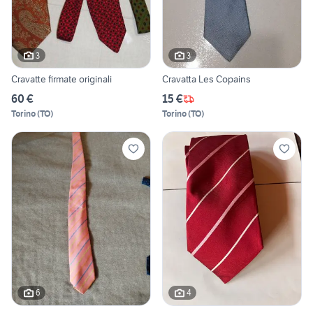
3
3
Cravatte firmate originali
Cravatta Les Copains
60 €
15 €
Torino
(
TO
)
Torino
(
TO
)
6
4