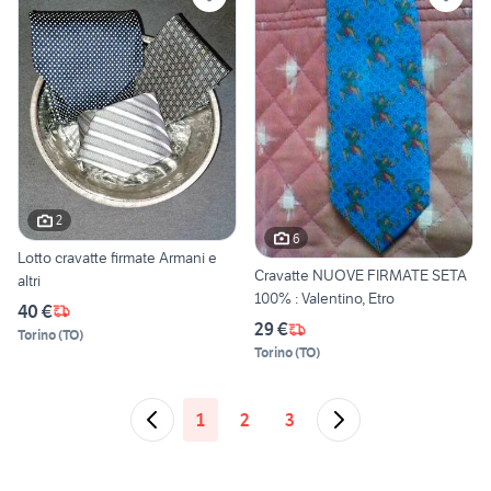
2
6
Lotto cravatte firmate Armani e
Cravatte NUOVE FIRMATE SETA
altri
100% : Valentino, Etro
40 €
29 €
Torino
(
TO
)
Torino
(
TO
)
1
2
3