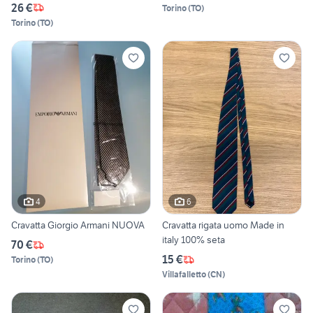
26 €
Torino
(
TO
)
Torino
(
TO
)
4
6
Cravatta Giorgio Armani NUOVA
Cravatta rigata uomo Made in
italy 100% seta
70 €
15 €
Torino
(
TO
)
Villafalletto
(
CN
)