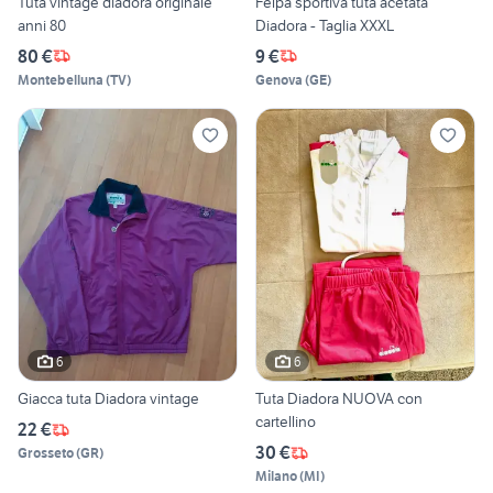
Tuta vintage diadora originale
Felpa sportiva tuta acetata
anni 80
Diadora - Taglia XXXL
80 €
9 €
Montebelluna
(
TV
)
Genova
(
GE
)
6
6
Giacca tuta Diadora vintage
Tuta Diadora NUOVA con
cartellino
22 €
30 €
Grosseto
(
GR
)
Milano
(
MI
)