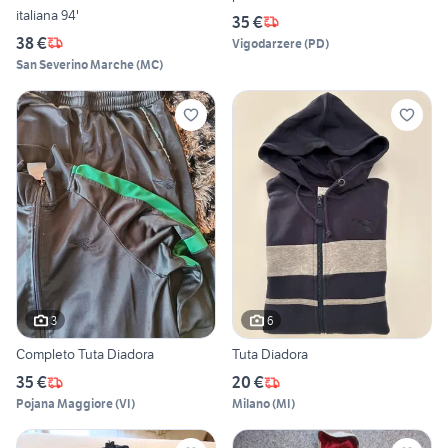
italiana 94'
35 €
38 €
Vigodarzere
(
PD
)
San Severino Marche
(
MC
)
3
6
Completo Tuta Diadora
Tuta Diadora
35 €
20 €
Pojana Maggiore
(
VI
)
Milano
(
MI
)