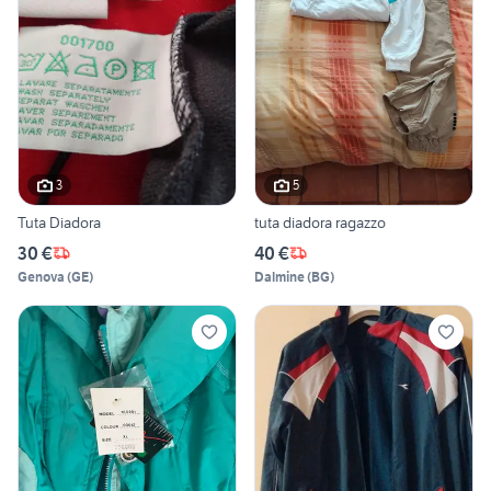
3
5
Tuta Diadora
tuta diadora ragazzo
30 €
40 €
Genova
(
GE
)
Dalmine
(
BG
)