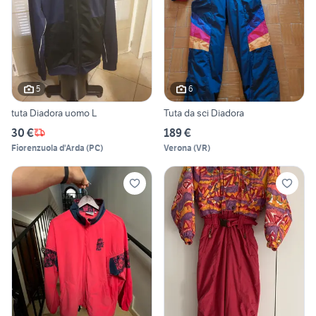
5
6
tuta Diadora uomo L
Tuta da sci Diadora
30 €
189 €
Fiorenzuola d'Arda
(
PC
)
Verona
(
VR
)