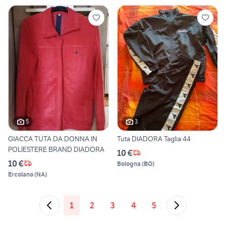
5
3
GIACCA TUTA DA DONNA IN
Tuta DIADORA Taglia 44
POLIESTERE BRAND DIADORA
10 €
10 €
Bologna
(
BO
)
Ercolano
(
NA
)
1
2
3
4
5