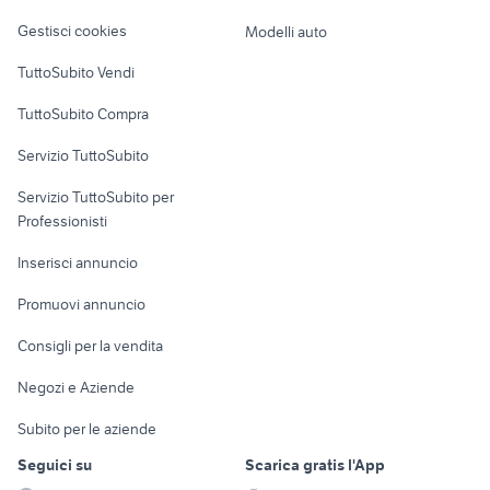
piemonte
Veicoli commerciali
altro
Gestisci cookies
Modelli auto
ammortizzatori originali golf 7
ricambi vespa
Case vacanza
TuttoSubito Vendi
Uffici e Locali
TuttoSubito Compra
commerciali
Servizio TuttoSubito
elettronica
per la casa e la
sports e hobby
Servizio TuttoSubito per
persona
Informatica
Animali
Professionisti
Arredamento e
Console e
Accessori per
Casalinghi
Inserisci annuncio
Videogiochi
animali
Elettrodomestici
Promuovi annuncio
Audio/Video
Musica e Film
Giardino e Fai da te
Consigli per la vendita
Fotografia
Libri e Riviste
Abbigliamento e
Negozi e Aziende
Telefonia
Strumenti Musicali
Accessori
Subito per le aziende
Sports
Tutto per i bambini
Seguici su
Scarica gratis l'App
Biciclette