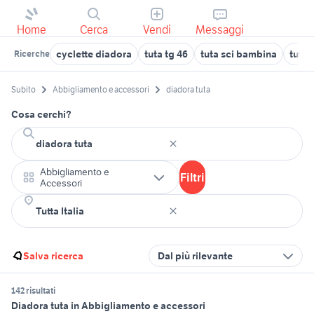
Home
Cerca
Vendi
Messaggi
cyclette diadora
tuta tg 46
tuta sci bambina
tuta 
Ricerche
Subito
Abbigliamento e accessori
diadora tuta
Cosa cerchi?
Abbigliamento e
Filtri
Accessori
Salva ricerca
Dal più rilevante
142 risultati
Diadora tuta in Abbigliamento e accessori