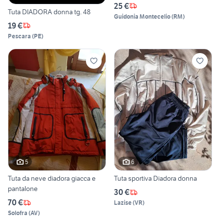
25 €
Tuta DIADORA donna tg. 48
Guidonia Montecelio
(
RM
)
19 €
Pescara
(
PE
)
5
6
Tuta da neve diadora giacca e
Tuta sportiva Diadora donna
pantalone
30 €
70 €
Lazise
(
VR
)
Solofra
(
AV
)