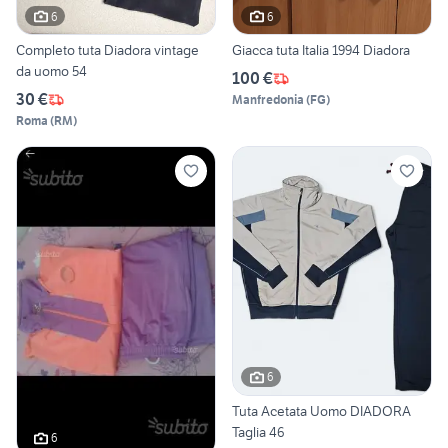
6
6
Completo tuta Diadora vintage
Giacca tuta Italia 1994 Diadora
da uomo 54
100 €
30 €
Manfredonia
(
FG
)
Roma
(
RM
)
6
Tuta Acetata Uomo DIADORA
Taglia 46
6