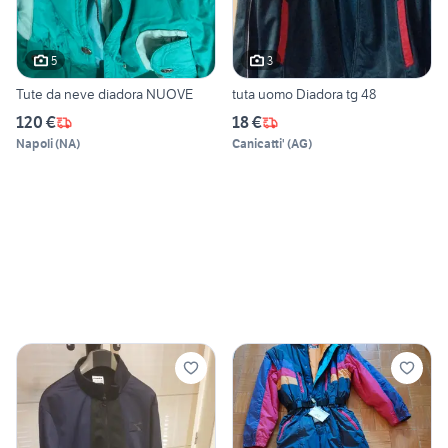
5
3
Tute da neve diadora NUOVE
tuta uomo Diadora tg 48
120 €
18 €
Napoli
(
NA
)
Canicatti'
(
AG
)