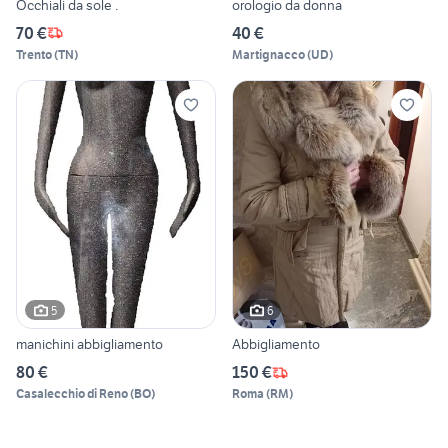
Occhiali da sole .
orologio da donna
70 €
40 €
Trento
(
TN
)
Martignacco
(
UD
)
5
6
manichini abbigliamento
Abbigliamento
80 €
150 €
Casalecchio di Reno
(
BO
)
Roma
(
RM
)