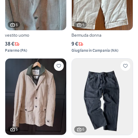
6
5
vestito uomo
Bermuda donna
38 €
9 €
Palermo
(
PA
)
Giugliano in Campania
(
NA
)
6
6