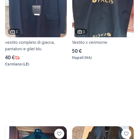
3
3
vestito completo di giacca,
Vestito x cerimonie
pantaloni e gilet blu
50 €
40 €
Napoli
(
NA
)
Carmiano
(
LE
)