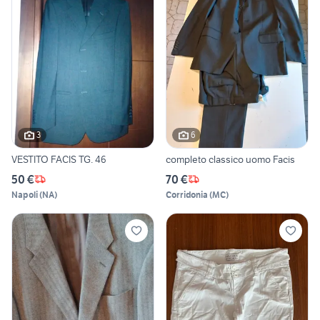
3
6
VESTITO FACIS TG. 46
completo classico uomo Facis
50 €
70 €
Napoli
(
NA
)
Corridonia
(
MC
)