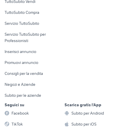
TuttoSubito Vendi
Uffici e Locali
TuttoSubito Compra
commerciali
Servizio TuttoSubito
elettronica
per la casa e la
sports e hobby
Servizio TuttoSubito per
persona
Informatica
Animali
Professionisti
Arredamento e
Console e
Accessori per
Casalinghi
Inserisci annuncio
Videogiochi
animali
Elettrodomestici
Promuovi annuncio
Audio/Video
Musica e Film
Giardino e Fai da te
Consigli per la vendita
Fotografia
Libri e Riviste
Abbigliamento e
Negozi e Aziende
Telefonia
Strumenti Musicali
Accessori
Subito per le aziende
Sports
Tutto per i bambini
Seguici su
Scarica gratis l'App
Biciclette
Facebook
Subito per Android
Collezionismo
TikTok
Subito per iOS