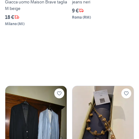
Giacca uomo Maison Brave taglia
jeans neri
M beige
9 €
18 €
Roma
(
RM
)
Milano
(
MI
)