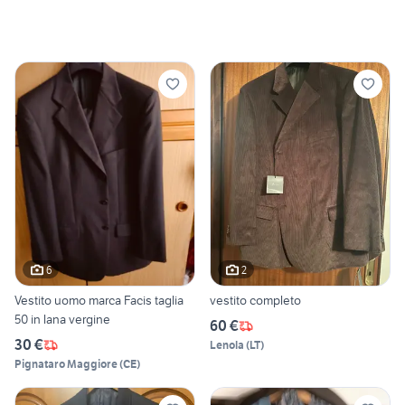
6
2
Vestito uomo marca Facis taglia
vestito completo
50 in lana vergine
60 €
30 €
Lenola
(
LT
)
Pignataro Maggiore
(
CE
)