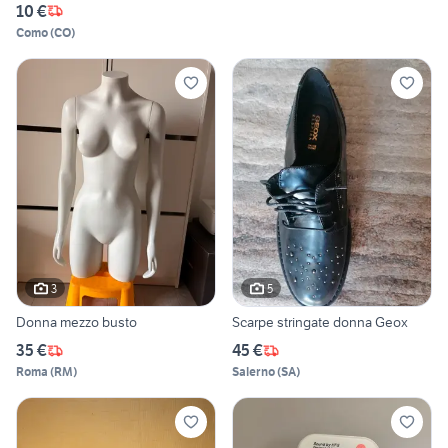
10 €
Como
(
CO
)
3
5
Donna mezzo busto
Scarpe stringate donna Geox
35 €
45 €
Roma
(
RM
)
Salerno
(
SA
)