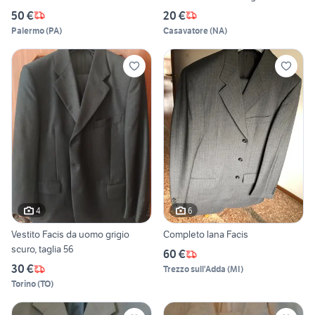
50 €
20 €
Palermo
(
PA
)
Casavatore
(
NA
)
4
6
Vestito Facis da uomo grigio
Completo lana Facis
scuro, taglia 56
60 €
30 €
Trezzo sull'Adda
(
MI
)
Torino
(
TO
)