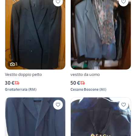
3
Vestito doppio petto
vestito da uomo
30 €
50 €
Grottaferrata
(
RM
)
Cesano Boscone
(
MI
)