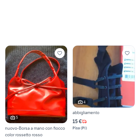
4
abbigliamento
5
15 €
nuovo-Borsa a mano con fiocco
Pisa
(
PI
)
color rossetto rosso