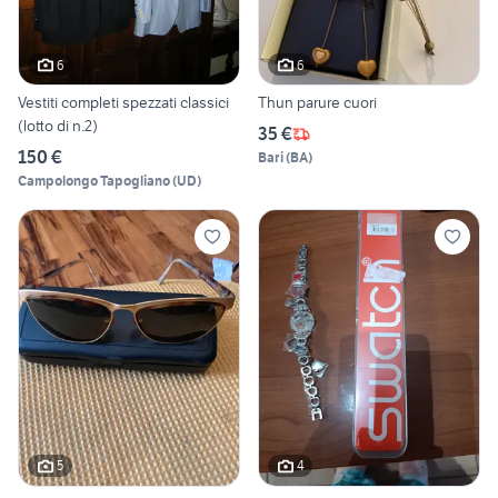
6
6
Vestiti completi spezzati classici
Thun parure cuori
(lotto di n.2)
35 €
150 €
Bari
(
BA
)
Campolongo Tapogliano
(
UD
)
5
4