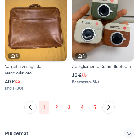
6
3
Valigetta vintage da
Abbigliamento Cuffie Bluetooth
viaggio/lavoro
10 €
40 €
Benevento
(
BN
)
Imola
(
BO
)
1
2
3
4
5
Più cercati