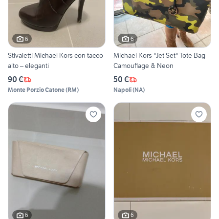
6
6
Stivaletti Michael Kors con tacco
Michael Kors "Jet Set" Tote Bag
alto – eleganti
Camouflage & Neon
90 €
50 €
Monte Porzio Catone
(
RM
)
Napoli
(
NA
)
6
6