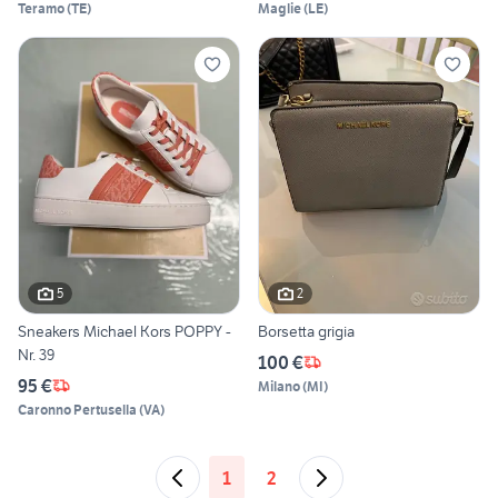
Teramo
(
TE
)
Maglie
(
LE
)
5
2
Sneakers Michael Kors POPPY -
Borsetta grigia
Nr. 39
100 €
95 €
Milano
(
MI
)
Caronno Pertusella
(
VA
)
1
2