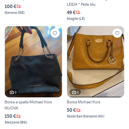
LEIDA * Pelle blu
100 €
49 €
Genova
(
GE
)
Maglie
(
LE
)
6
6
Borsa a spalla Michael Kors
Borsa Michael Kors
NUOVA
50 €
150 €
Sesto San Giovanni
(
MI
)
Stezzano
(
BG
)