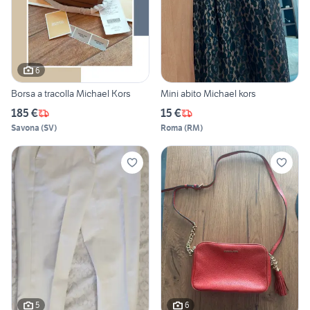
6
Borsa a tracolla Michael Kors
Mini abito Michael kors
185 €
15 €
Savona
(
SV
)
Roma
(
RM
)
5
6