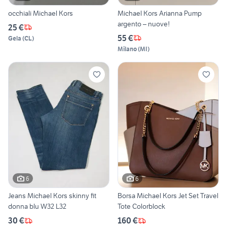
occhiali Michael Kors
Michael Kors Arianna Pump
argento – nuove!
25 €
55 €
Gela
(
CL
)
Milano
(
MI
)
6
6
Jeans Michael Kors skinny fit
Borsa Michael Kors Jet Set Travel
donna blu W32 L32
Tote Colorblock
30 €
160 €