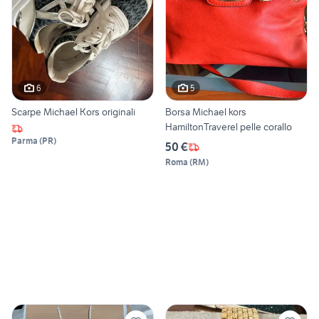
6
5
Scarpe Michael Kors originali
Borsa Michael kors
HamiltonTraverel pelle corallo
Parma
(
PR
)
50 €
Roma
(
RM
)