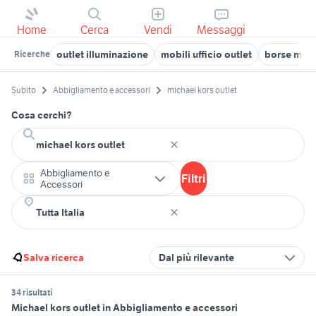
Home
Cerca
Vendi
Messaggi
outlet illuminazione
mobili ufficio outlet
borse mich
Ricerche
Subito
Abbigliamento e accessori
michael kors outlet
Cosa cerchi?
Abbigliamento e
Filtri
Accessori
Salva ricerca
Dal più rilevante
34 risultati
Michael kors outlet in Abbigliamento e accessori