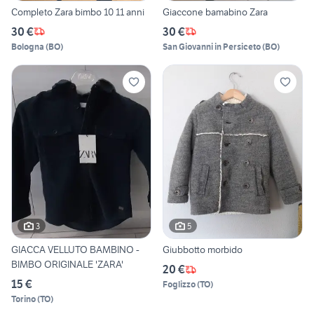
Completo Zara bimbo 10 11 anni
Giaccone bamabino Zara
30 €
30 €
Bologna
(
BO
)
San Giovanni in Persiceto
(
BO
)
3
5
GIACCA VELLUTO BAMBINO -
Giubbotto morbido
BIMBO ORIGINALE 'ZARA'
20 €
15 €
Foglizzo
(
TO
)
Torino
(
TO
)