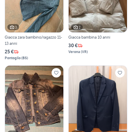
3
2
Giacca zara bambino/ragazzo 11-
Giacca bambina 10 anni
13 anni
30 €
25 €
Verona
(
VR
)
Pontoglio
(
BS
)