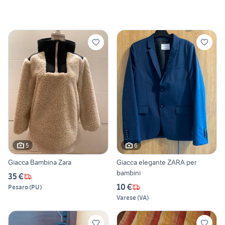
5
6
Giacca Bambina Zara
Giacca elegante ZARA per
bambini
35 €
10 €
Pesaro
(
PU
)
Varese
(
VA
)