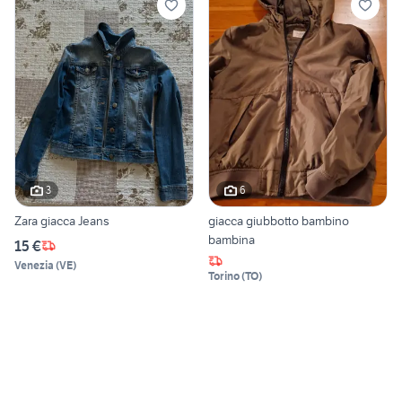
3
6
Zara giacca Jeans
giacca giubbotto bambino
bambina
15 €
Venezia
(
VE
)
Torino
(
TO
)