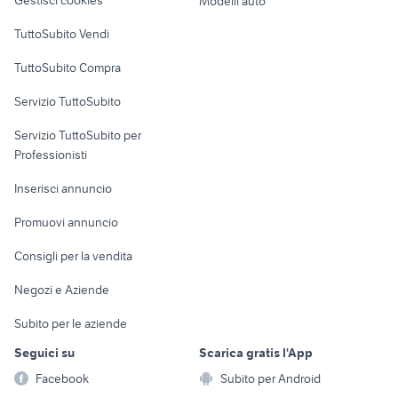
Modelli auto
Case vacanza
TuttoSubito Vendi
Uffici e Locali
TuttoSubito Compra
commerciali
Servizio TuttoSubito
elettronica
per la casa e la
sports e hobby
Servizio TuttoSubito per
persona
Informatica
Animali
Professionisti
Arredamento e
Console e
Accessori per
Casalinghi
Inserisci annuncio
Videogiochi
animali
Elettrodomestici
Promuovi annuncio
Audio/Video
Musica e Film
Giardino e Fai da te
Consigli per la vendita
Fotografia
Libri e Riviste
Abbigliamento e
Negozi e Aziende
Telefonia
Strumenti Musicali
Accessori
Subito per le aziende
Sports
Tutto per i bambini
Seguici su
Scarica gratis l'App
Biciclette
Facebook
Subito per Android
Collezionismo