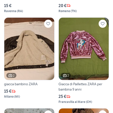
15 €
20 €
Ravenna
(
RA
)
Romeno
(
TN
)
2
2
giacca bambino ZARA
Giacca di Paillettes ZARA per
bambina 9 anni
15 €
25 €
Milano
(
MI
)
Francavilla al Mare
(
CH
)