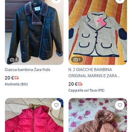
4
6
Giacca bambina Zara Kids
N. 2 GIACCHE BAMBINA
ORIGINAL MARINS E ZARA
20 €
GIRLS
20 €
Molinella
(
BO
)
Cappelle sul Tavo
(
PE
)