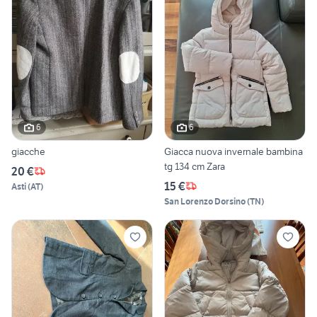
6
6
giacche
Giacca nuova invernale bambina
tg 134 cm Zara
20 €
15 €
Asti
(
AT
)
San Lorenzo Dorsino
(
TN
)