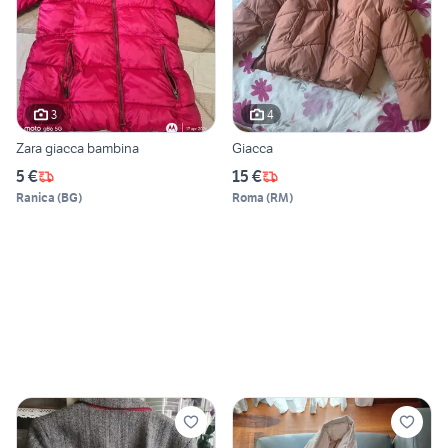
3
4
Zara giacca bambina
Giacca
5 €
15 €
Ranica
(
BG
)
Roma
(
RM
)