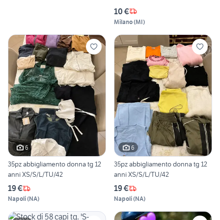
10 €
Milano
(
MI
)
6
6
35pz abbigliamento donna tg 12
35pz abbigliamento donna tg 12
anni XS/S/L/TU/42
anni XS/S/L/TU/42
19 €
19 €
Napoli
(
NA
)
Napoli
(
NA
)