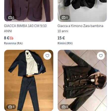
5
6
GIACCA BIMBA 140 CM 9/10
Giacca a Kimono Zara bambina
ANNI
10 anni
8 €
15 €
Ravenna
(
RA
)
Rimini
(
RN
)
4
4