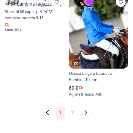
6
Stock di 58 capi tg. 'S-M''M'
bambina-ragazza 9-18
Sona
(
VR
)
6
Giacca da gara Equestre
Bambina 10 anni
80 €
Agrate Brianza
(
MB
)
1
2