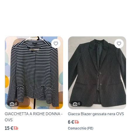
4
6
GIACCHETTA A RIGHE DONNA -
Giacca Blazer gessata nera OVS
OVS
6 €
15 €
Comacchio
(
FE
)