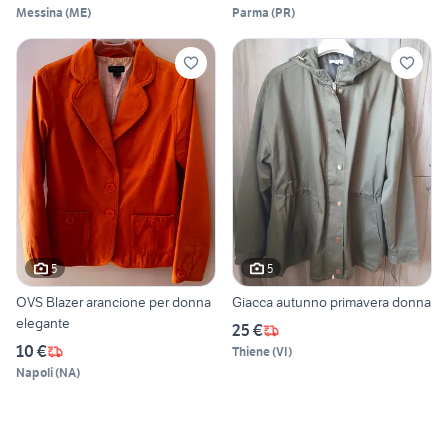
Messina
(
ME
)
Parma
(
PR
)
5
5
OVS Blazer arancione per donna
Giacca autunno primavera donna
elegante
25 €
10 €
Thiene
(
VI
)
Napoli
(
NA
)