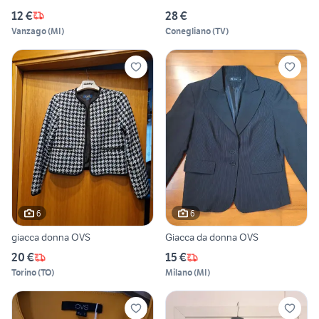
12 €
28 €
Vanzago
(
MI
)
Conegliano
(
TV
)
6
6
giacca donna OVS
Giacca da donna OVS
20 €
15 €
Torino
(
TO
)
Milano
(
MI
)