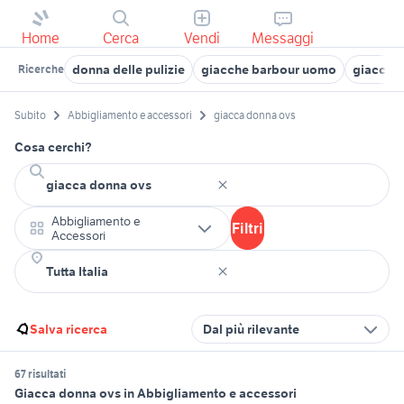
Home
Cerca
Vendi
Messaggi
donna delle pulizie
giacche barbour uomo
giacca s
Ricerche
Subito
Abbigliamento e accessori
giacca donna ovs
Cosa cerchi?
Abbigliamento e
Filtri
Accessori
Salva ricerca
Dal più rilevante
67 risultati
Giacca donna ovs in Abbigliamento e accessori