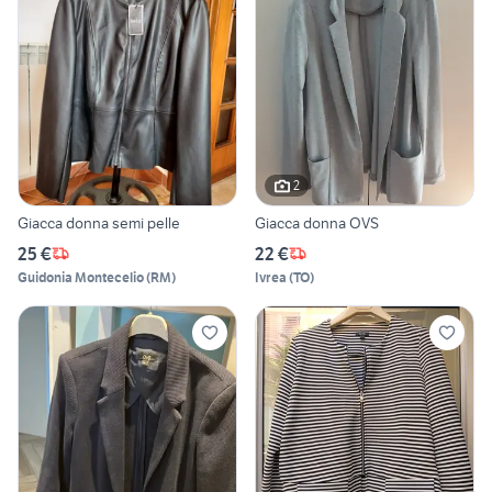
2
Giacca donna semi pelle
Giacca donna OVS
25 €
22 €
Guidonia Montecelio
(
RM
)
Ivrea
(
TO
)