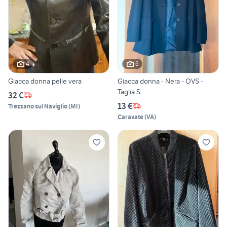
4
6
Giacca donna pelle vera
Giacca donna - Nera - OVS -
Taglia S.
32 €
13 €
Trezzano sul Naviglio
(
MI
)
Caravate
(
VA
)