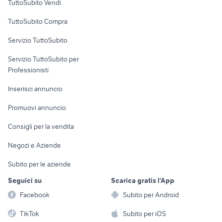
TuttoSubito Vendi
Uffici e Locali
TuttoSubito Compra
commerciali
Servizio TuttoSubito
elettronica
per la casa e la
sports e hobby
Servizio TuttoSubito per
persona
Informatica
Animali
Professionisti
Arredamento e
Console e
Accessori per
Casalinghi
Inserisci annuncio
Videogiochi
animali
Elettrodomestici
Promuovi annuncio
Audio/Video
Musica e Film
Giardino e Fai da te
Consigli per la vendita
Fotografia
Libri e Riviste
Abbigliamento e
Negozi e Aziende
Telefonia
Strumenti Musicali
Accessori
Subito per le aziende
Sports
Tutto per i bambini
Seguici su
Scarica gratis l'App
Biciclette
Facebook
Subito per Android
Collezionismo
TikTok
Subito per iOS