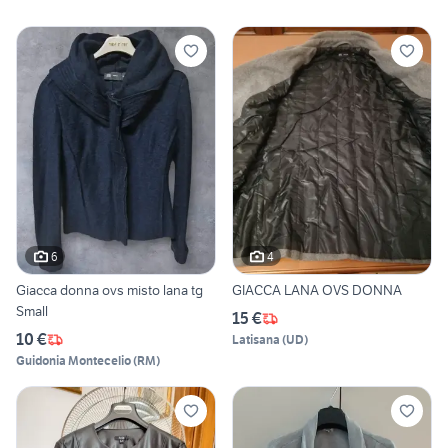
6
4
Giacca donna ovs misto lana tg
GIACCA LANA OVS DONNA
Small
15 €
10 €
Latisana
(
UD
)
Guidonia Montecelio
(
RM
)