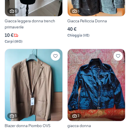
6
6
Giacca leggera donna trench
Giacca Pelliccia Donna
primaverile
40 €
10 €
Chioggia
(
VE
)
Carpi
(
MO
)
5
3
Blazer donna Piombo OVS
giacca donna