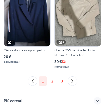
5
4
Giacca donna a doppio petto
Giacca OVS Semipelle Grigia
Nuova Con Cartellino
20 €
30 €
Belluno
(
BL
)
Roma
(
RM
)
1
2
3
Più cercati