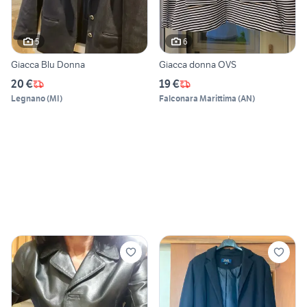
5
6
Giacca Blu Donna
Giacca donna OVS
20 €
19 €
Legnano
(
MI
)
Falconara Marittima
(
AN
)