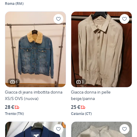
Roma
(
RM
)
6
3
Giacca di jeans imbottita donna
Giacca donna in pelle
XS/S OVS (nuova)
beige/panna
28 €
25 €
Trento
(
TN
)
Catania
(
CT
)