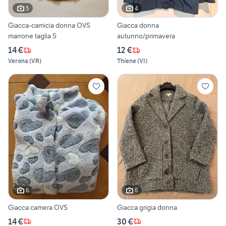
5
4
Giacca-camicia donna OVS
Giacca donna
marrone taglia S
autunno/primavera
14 €
12 €
Verona
(
VR
)
Thiene
(
VI
)
6
6
Giacca camera OVS
Giacca grigia donna
14 €
30 €