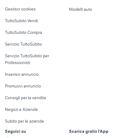
Veicoli commerciali
volante smart
scarico panigale v4 usato
altro
Gestisci cookies
Modelli auto
Case vacanza
TuttoSubito Vendi
Uffici e Locali
TuttoSubito Compra
commerciali
Servizio TuttoSubito
elettronica
per la casa e la
sports e hobby
Servizio TuttoSubito per
persona
Informatica
Animali
Professionisti
Arredamento e
Console e
Accessori per
Casalinghi
Inserisci annuncio
Videogiochi
animali
Elettrodomestici
Promuovi annuncio
Audio/Video
Musica e Film
Giardino e Fai da te
Consigli per la vendita
Fotografia
Libri e Riviste
Abbigliamento e
Negozi e Aziende
Telefonia
Strumenti Musicali
Accessori
Subito per le aziende
Sports
Tutto per i bambini
Seguici su
Scarica gratis l'App
Biciclette