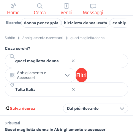
Home
Cerca
Vendi
Messaggi
donna per coppia
bicicletta donna usata
conbipel 
Ricerche
Subito
Abbigliamento e accessori
gucci maglietta donna
Cosa cerchi?
Abbigliamento e
Filtri
Accessori
Salva ricerca
Dal più rilevante
3 risultati
Gucci maglietta donna in Abbigliamento e accessori