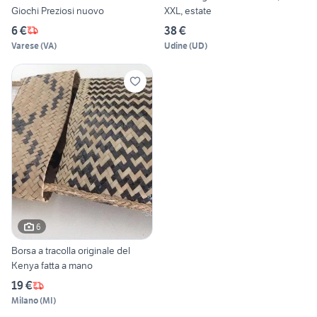
Giochi Preziosi nuovo
XXL, estate
6 €
38 €
Varese
(
VA
)
Udine
(
UD
)
6
Borsa a tracolla originale del
Kenya fatta a mano
19 €
Milano
(
MI
)