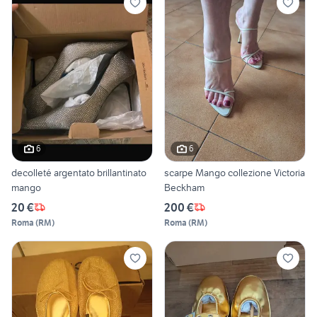
6
6
decolleté argentato brillantinato
scarpe Mango collezione Victoria
mango
Beckham
20 €
200 €
Roma
(
RM
)
Roma
(
RM
)