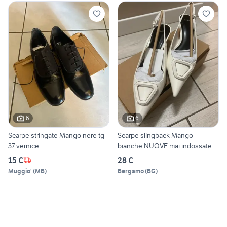
6
6
Scarpe stringate Mango nere tg
Scarpe slingback Mango
37 vernice
bianche NUOVE mai indossate
15 €
28 €
Muggio'
(
MB
)
Bergamo
(
BG
)