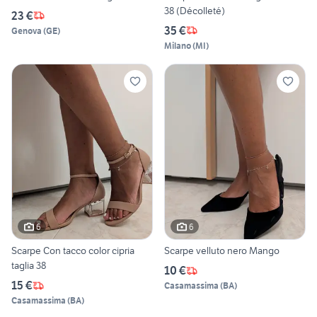
38 (Décolleté)
23 €
35 €
Genova
(
GE
)
Milano
(
MI
)
6
6
Scarpe Con tacco color cipria
Scarpe velluto nero Mango
taglia 38
10 €
15 €
Casamassima
(
BA
)
Casamassima
(
BA
)