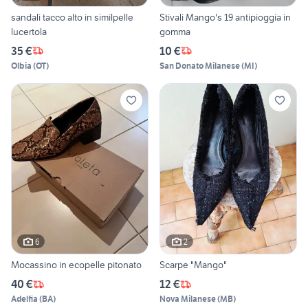
sandali tacco alto in similpelle
Stivali Mango's 19 antipioggia in
lucertola
gomma
35 €
10 €
Olbia
(
OT
)
San Donato Milanese
(
MI
)
6
2
Mocassino in ecopelle pitonato
Scarpe "Mango"
40 €
12 €
Adelfia
(
BA
)
Nova Milanese
(
MB
)