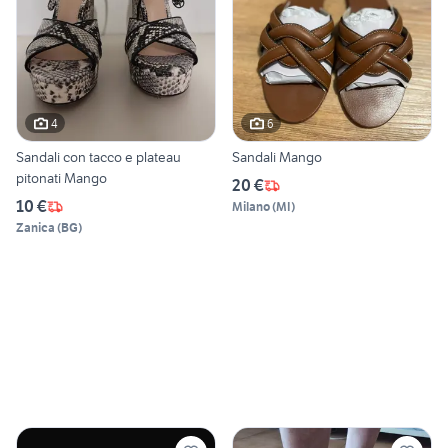
4
6
Sandali con tacco e plateau
Sandali Mango
pitonati Mango
20 €
10 €
Milano
(
MI
)
Zanica
(
BG
)