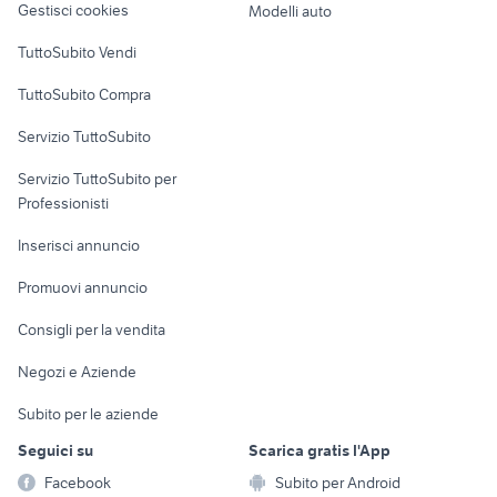
Gestisci cookies
Modelli auto
Case vacanza
TuttoSubito Vendi
Uffici e Locali
TuttoSubito Compra
commerciali
Servizio TuttoSubito
elettronica
per la casa e la
sports e hobby
Servizio TuttoSubito per
persona
Informatica
Animali
Professionisti
Arredamento e
Console e
Accessori per
Casalinghi
Inserisci annuncio
Videogiochi
animali
Elettrodomestici
Promuovi annuncio
Audio/Video
Musica e Film
Giardino e Fai da te
Consigli per la vendita
Fotografia
Libri e Riviste
Abbigliamento e
Negozi e Aziende
Telefonia
Strumenti Musicali
Accessori
Subito per le aziende
Sports
Tutto per i bambini
Seguici su
Scarica gratis l'App
Biciclette
Facebook
Subito per Android