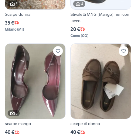
3
4
Scarpe donna
Stivaletti MNG (Mango) neri con
tacco
35 €
20 €
Milano
(
MI
)
Como
(
CO
)
5
scarpe mango
scarpe di donna.
40 €
40 €