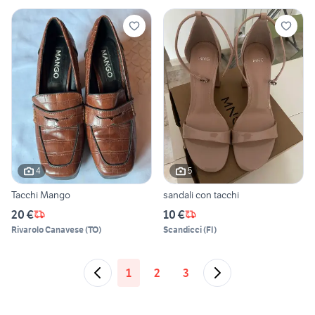
4
5
Tacchi Mango
sandali con tacchi
20 €
10 €
Rivarolo Canavese
(
TO
)
Scandicci
(
FI
)
1
2
3