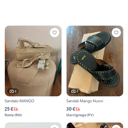
4
4
Sandalo MANGO
Sandali Mango Nuovi
25 €
30 €
Roma
(
RM
)
Marcignago
(
PV
)