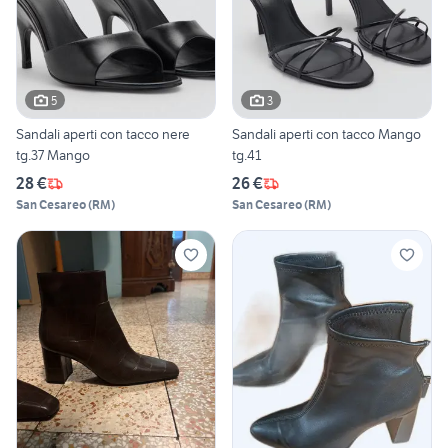
5
3
Sandali aperti con tacco nere
Sandali aperti con tacco Mango
tg.37 Mango
tg.41
28 €
26 €
San Cesareo
(
RM
)
San Cesareo
(
RM
)