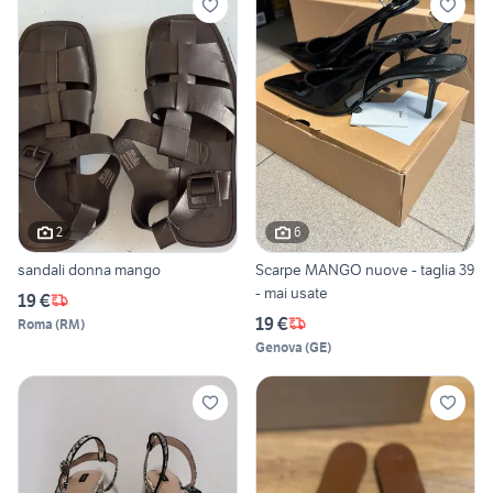
2
6
sandali donna mango
Scarpe MANGO nuove - taglia 39
- mai usate
19 €
19 €
Roma
(
RM
)
Genova
(
GE
)