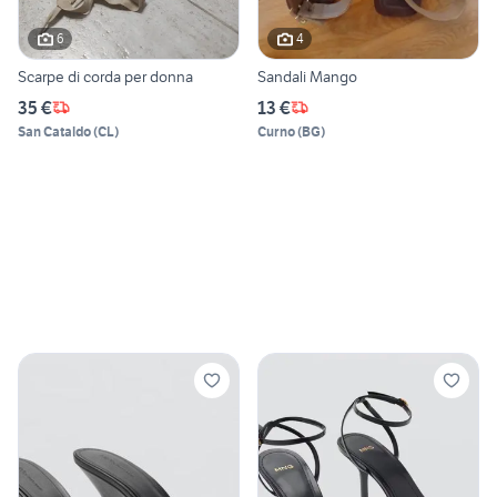
6
4
Scarpe di corda per donna
Sandali Mango
35 €
13 €
San Cataldo
(
CL
)
Curno
(
BG
)