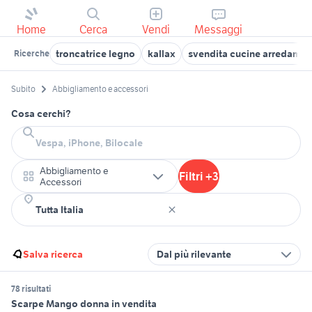
Home
Cerca
Vendi
Messaggi
troncatrice legno
kallax
svendita cucine arredamen
Ricerche
Subito
Abbigliamento e accessori
Cosa cerchi?
Abbigliamento e
Filtri +3
Accessori
Salva ricerca
Dal più rilevante
78 risultati
Scarpe Mango donna in vendita