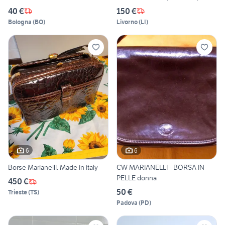
40 €
150 €
Bologna
(
BO
)
Livorno
(
LI
)
6
6
Borse Marianelli. Made in italy
CW MARIANELLI - BORSA IN
PELLE donna
450 €
50 €
Trieste
(
TS
)
Padova
(
PD
)