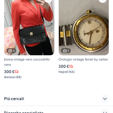
6
3
borsa vintage vero coccodrillo
Orologio vintage ferrari by cartier
nero
300 €
300 €
Napoli
(
NA
)
Genova
(
GE
)
Più cercati
Correlati
Richerche simili
Suggerimenti
Ricerche consigliate