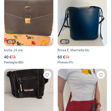
6
4
borse 24 ore
Borsa E. Marinella blu
40 €
60 €
Pontoglio
(
BS
)
Firenze
(
FI
)