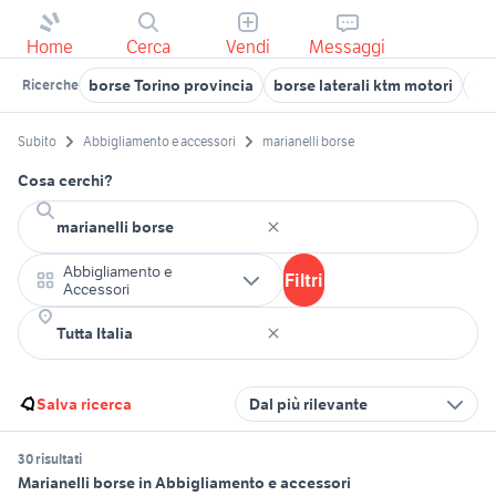
Home
Cerca
Vendi
Messaggi
borse Torino provincia
borse laterali ktm motori
fe
Ricerche
Subito
Abbigliamento e accessori
marianelli borse
Cosa cerchi?
Abbigliamento e
Filtri
Accessori
Salva ricerca
Dal più rilevante
30 risultati
Marianelli borse in Abbigliamento e accessori