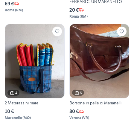
FERRARI CLUB MARANELLO
69 €
20 €
Roma
(
RM
)
Roma
(
RM
)
4
6
2 Materassini mare
Borsone in pelle di Marianelli
10 €
80 €
Maranello
(
MO
)
Verona
(
VR
)