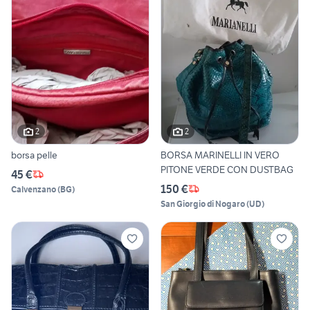
2
2
borsa pelle
BORSA MARINELLI IN VERO
PITONE VERDE CON DUSTBAG
45 €
150 €
Calvenzano
(
BG
)
San Giorgio di Nogaro
(
UD
)