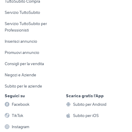
TuttoSubito Compra
commerciali
Servizio TuttoSubito
elettronica
per la casa e la
sports e hobby
Servizio TuttoSubito per
persona
Informatica
Animali
Professionisti
Arredamento e
Console e
Accessori per
Casalinghi
Inserisci annuncio
Videogiochi
animali
Elettrodomestici
Promuovi annuncio
Audio/Video
Musica e Film
Giardino e Fai da te
Consigli per la vendita
Fotografia
Libri e Riviste
Abbigliamento e
Negozi e Aziende
Telefonia
Strumenti Musicali
Accessori
Subito per le aziende
Sports
Tutto per i bambini
Seguici su
Scarica gratis l'App
Biciclette
Facebook
Subito per Android
Collezionismo
TikTok
Subito per iOS
Instagram