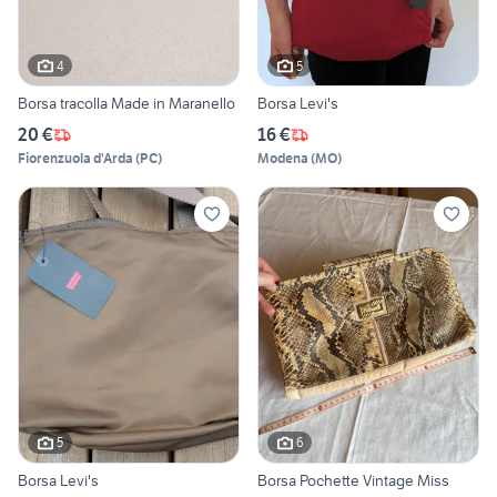
4
5
Borsa tracolla Made in Maranello
Borsa Levi's
20 €
16 €
Fiorenzuola d'Arda
(
PC
)
Modena
(
MO
)
5
6
Borsa Levi's
Borsa Pochette Vintage Miss