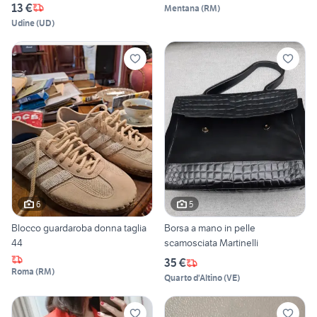
13 €
Mentana
(
RM
)
Udine
(
UD
)
6
5
Blocco guardaroba donna taglia
Borsa a mano in pelle
44
scamosciata Martinelli
35 €
Roma
(
RM
)
Quarto d'Altino
(
VE
)