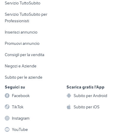
Servizio TuttoSubito
elettronica
per la casa e la
sports e hobby
Servizio TuttoSubito per
persona
Informatica
Animali
Professionisti
Arredamento e
Console e
Accessori per
Casalinghi
Inserisci annuncio
Videogiochi
animali
Elettrodomestici
Promuovi annuncio
Audio/Video
Musica e Film
Giardino e Fai da te
Consigli per la vendita
Fotografia
Libri e Riviste
Abbigliamento e
Negozi e Aziende
Telefonia
Strumenti Musicali
Accessori
Subito per le aziende
Sports
Tutto per i bambini
Seguici su
Scarica gratis l'App
Biciclette
Facebook
Subito per Android
Collezionismo
TikTok
Subito per iOS
Instagram
YouTube