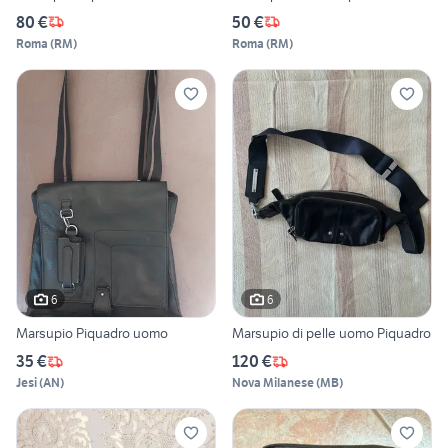
80 €
50 €
Roma
(
RM
)
Roma
(
RM
)
6
6
Marsupio Piquadro uomo
Marsupio di pelle uomo Piquadro
35 €
120 €
Jesi
(
AN
)
Nova Milanese
(
MB
)