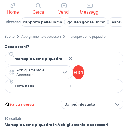
Home
Cerca
Vendi
Messaggi
cappotto pelle uomo
golden goose uomo
jeans ds
Ricerche
Subito
Abbigliamento e accessori
marsupio uomo piquadro
Cosa cerchi?
Abbigliamento e
Filtri
Accessori
Salva ricerca
Dal più rilevante
10 risultati
Marsupio uomo piquadro in Abbigliamento e accessori