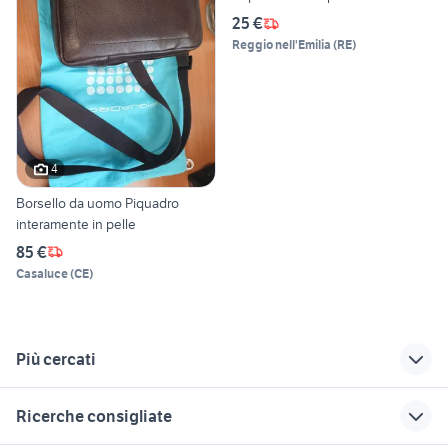
25 €
Reggio nell'Emilia
(
RE
)
4
Borsello da uomo Piquadro
interamente in pelle
85 €
Casaluce
(
CE
)
Più cercati
Correlati
Richerche simili
Suggerimenti
Ricerche consigliate
marsupio ktm
marsupio
gomme smart