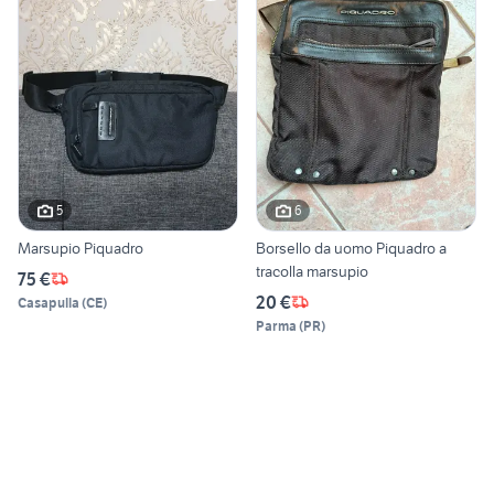
5
6
Marsupio Piquadro
Borsello da uomo Piquadro a
tracolla marsupio
75 €
20 €
Casapulla
(
CE
)
Parma
(
PR
)