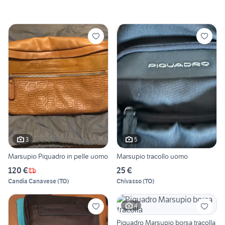
3
5
Marsupio Piquadro in pelle uomo
Marsupio tracollo uomo
120 €
25 €
Candia Canavese
(
TO
)
Chivasso
(
TO
)
4
Piquadro Marsupio borsa tracolla