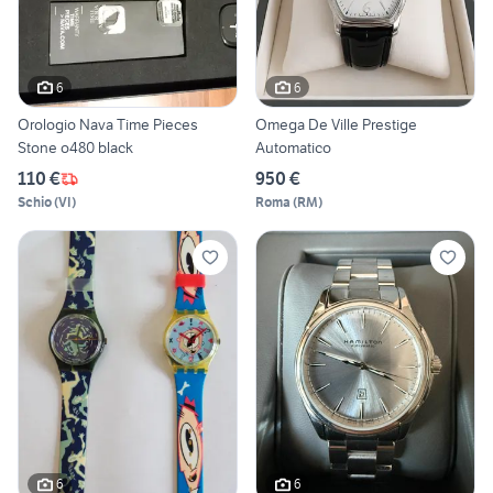
6
6
Orologio Nava Time Pieces
Omega De Ville Prestige
Stone o480 black
Automatico
110 €
950 €
Schio
(
VI
)
Roma
(
RM
)
6
6