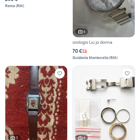
Roma
(
RM
)
6
orologio Liu jo donna
70 €
Guidonia Montecelio
(
RM
)
3
6