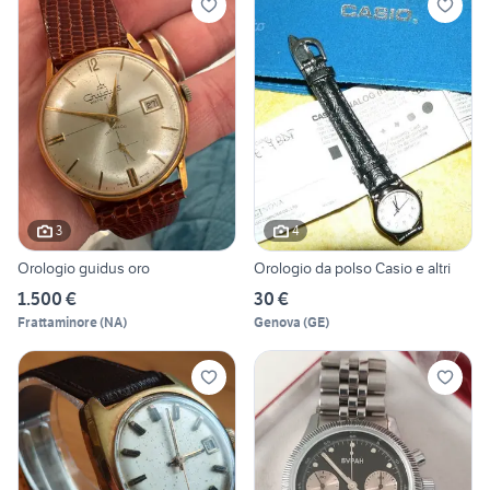
3
4
Orologio guidus oro
Orologio da polso Casio e altri
1.500 €
30 €
Frattaminore
(
NA
)
Genova
(
GE
)