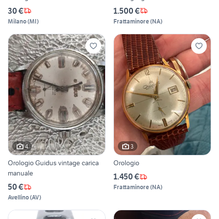
30 €
1.500 €
Milano
(
MI
)
Frattaminore
(
NA
)
4
3
Orologio Guidus vintage carica
Orologio
manuale
1.450 €
50 €
Frattaminore
(
NA
)
Avellino
(
AV
)