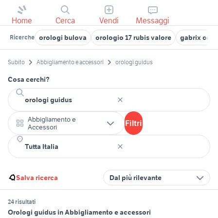
Home
Cerca
Vendi
Messaggi
orologi bulova
orologio 17 rubis valore
gabrix orol
Ricerche
Subito
Abbigliamento e accessori
orologi guidus
Cosa cerchi?
Abbigliamento e
Filtri
Accessori
Salva ricerca
Dal più rilevante
24 risultati
Orologi guidus in Abbigliamento e accessori