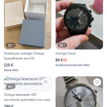
5
3
Scatola per orologio Omega
orologio fossil
Speedmaster anni 90
80 €
120 €
Guidonia Montecelio
(
RM
)
Roma
(
RM
)
5
Omega Seamaster 007
movimento automatico con card
290 €