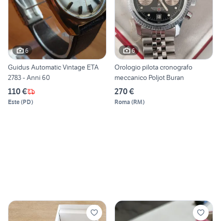
6
6
Guidus Automatic Vintage ETA
Orologio pilota cronografo
2783 - Anni 60
meccanico Poljot Buran
110 €
270 €
Este
(
PD
)
Roma
(
RM
)