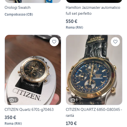
Orologi Swatch
Hamilton Jazzmaster automatico
full set perfetto
Campobasso
(
CB
)
550 €
Roma
(
RM
)
6
6
CITIZEN Quartz 6701-g70463
CITIZEN QUARTZ 6850-G80345 -
rarità
350 €
170 €
Roma
(
RM
)