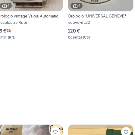
6
6
rologio vintage Valois Automatic
Orologio "UNIVERSAL GENEVE"
ncabloc 25 Rubi
nuovo € 120
9 €
120 €
imini
(
RN
)
Cosenza
(
CS
)