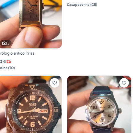
Casapesenna
(
CE
)
5
rologio antico Kriss
0 €
orino
(
TO
)