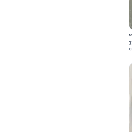
s
1
C