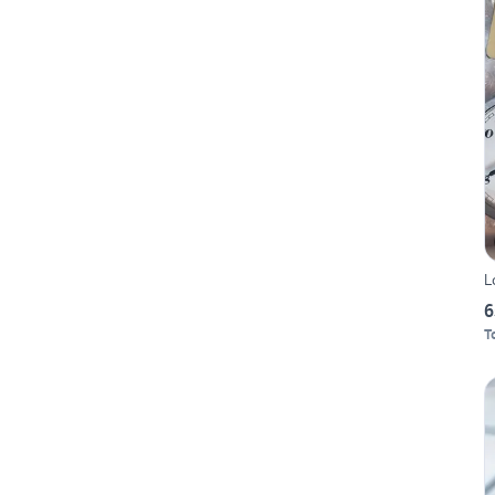
L
6
T