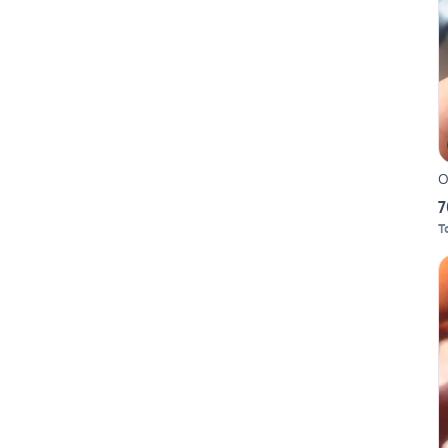
O
7
T