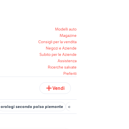
Modelli auto
Magazine
Consigli per la vendita
Negozi e Aziende
Subito per le Aziende
Assistenza
Ricerche salvate
Preferiti
Vendi
orologi secondo polso piemonte
orologio stainless steel back w