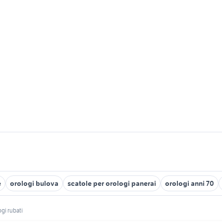
e
orologi bulova
scatole per orologi panerai
orologi anni 70
ogi rubati