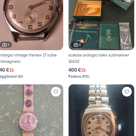
5
6
rologio vintage Hantex 17 rubie
scatola orologio rolex submariner
ntimagnetic
16610
40 €
400 €
oggibonsi
(
SI
)
Padova
(
PD
)