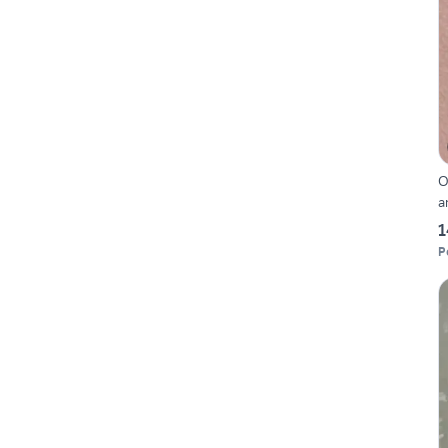
O
a
1
P