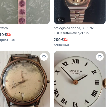
3
watch
orologio da donna, LORENZ
EDOXsuttomatico,21 rub
10 €
200 €
apena
(
RM
)
Ardea
(
RM
)