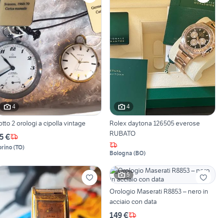
4
4
otto 2 orologi a cipolla vintage
Rolex daytona 126505 everose
RUBATO
5 €
orino
(
TO
)
Bologna
(
BO
)
5
Orologio Maserati R8853 – nero in
acciaio con data
149 €