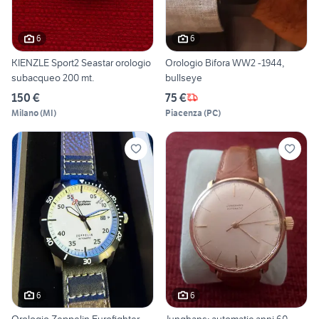
6
6
KIENZLE Sport2 Seastar orologio
Orologio Bifora WW2 -1944,
subacqueo 200 mt.
bullseye
150 €
75 €
Milano
(
MI
)
Piacenza
(
PC
)
6
6