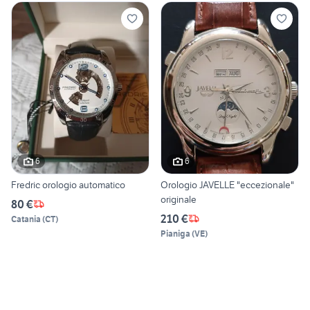
6
6
Fredric orologio automatico
Orologio JAVELLE "eccezionale"
originale
80 €
210 €
Catania
(
CT
)
Pianiga
(
VE
)