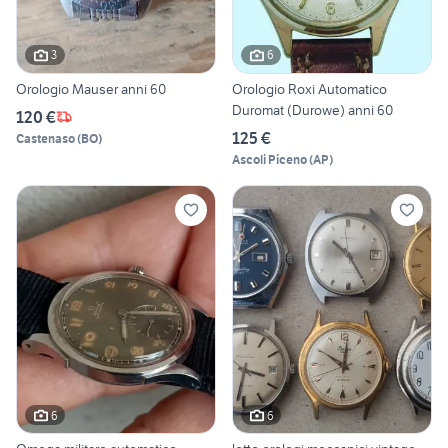
3
6
Orologio Mauser anni 60
Orologio Roxi Automatico
Duromat (Durowe) anni 60
120 €
125 €
Castenaso
(
BO
)
Ascoli Piceno
(
AP
)
6
6