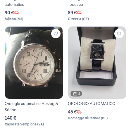
automatico
Tedesco
90 €
89 €
Milano
(
MI
)
Gizzeria
(
CZ
)
4
Orologio automatico Herzog &
OROLOGIO AUTOMATICO
Söhne
45 €
140 €
Domegge di Cadore
(
BL
)
Casorate Sempione
(
VA
)