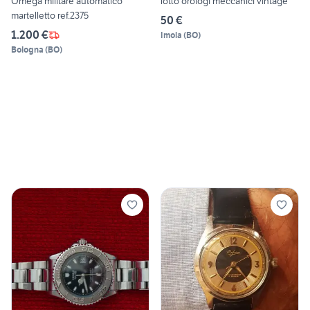
Omega militare automatico
lotto orologi meccanici vintage
martelletto ref.2375
50 €
1.200 €
Imola
(
BO
)
Bologna
(
BO
)