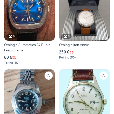
6
6
Orologio Automatico 24 Rubini
Orologio Iron Annie
Funzionante
250 €
60 €
Poirino
(
TO
)
Torino
(
TO
)