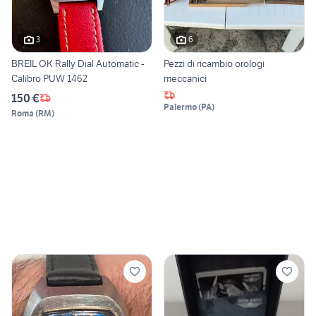
3
6
BREIL OK Rally Dial Automatic -
Pezzi di ricambio orologi
Calibro PUW 1462
meccanici
150 €
Palermo
(
PA
)
Roma
(
RM
)