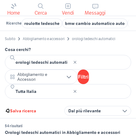
Home
Cerca
Vendi
Messaggi
roulotte tedesche
bmw cambio automatico auto
or
Ricerche
Subito
Abbigliamento e accessori
orologi tedeschi automatici
Cosa cerchi?
Abbigliamento e
Filtri
Accessori
Salva ricerca
Dal più rilevante
54 risultati
Orologi tedeschi automatici in Abbigliamento e accessori