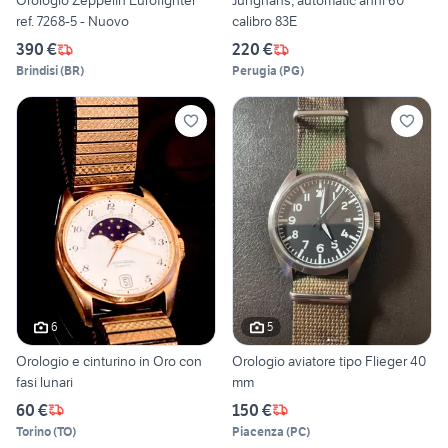
Orologio Zeppelin Eurofighter
Junghans; automatic anni 60
ref. 7268-5 - Nuovo
calibro 83E
390 €
220 €
Brindisi
(
BR
)
Perugia
(
PG
)
6
5
Orologio e cinturino in Oro con
Orologio aviatore tipo Flieger 40
fasi lunari
mm
60 €
150 €
Torino
(
TO
)
Piacenza
(
PC
)