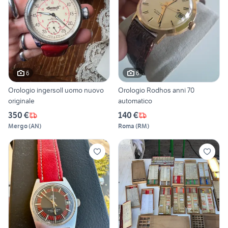
6
6
Orologio ingersoll uomo nuovo
Orologio Rodhos anni 70
originale
automatico
350 €
140 €
Mergo
(
AN
)
Roma
(
RM
)