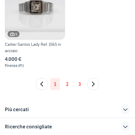
6
Cartier Santos Lady Ref. 1565 in
acciaio
4.000 €
Firenze
(
FI
)
1
2
3
Più cercati
Correlati
Richerche simili
Suggerimenti
Ricerche consigliate
orologi anni 70
orologi donna
Accessori Cartier