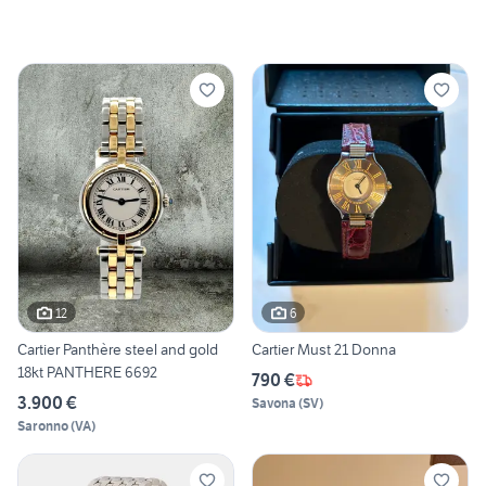
12
6
Cartier Panthère steel and gold
Cartier Must 21 Donna
18kt PANTHERE 6692
790 €
3.900 €
Savona
(
SV
)
Saronno
(
VA
)