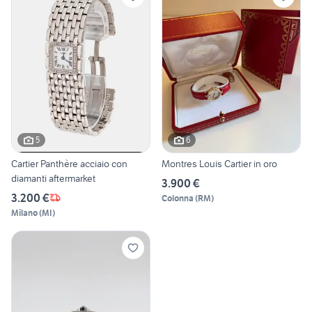
5
6
Cartier Panthère acciaio con
Montres Louis Cartier in oro
diamanti aftermarket
3.900 €
3.200 €
Colonna
(
RM
)
Milano
(
MI
)