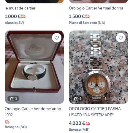
le must de cartier
Orologio Cartier Vermail donna
1.000 €
1.500 €
Alassio
(
SV
)
Piano di Sorrento
(
NA
)
3
4
Orologio Cartier Vendome anno
OROLOGIO CARTIER PASHA
1992
USATO "DA SISTEMARE"
4.000 €
Bologna
(
BO
)
Seveso
(
MB
)