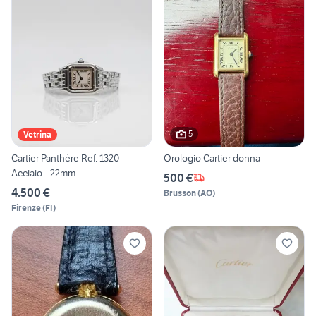
5
Vetrina
Cartier Panthère Ref. 1320 –
Orologio Cartier donna
Acciaio - 22mm
500 €
4.500 €
Brusson
(
AO
)
Firenze
(
FI
)