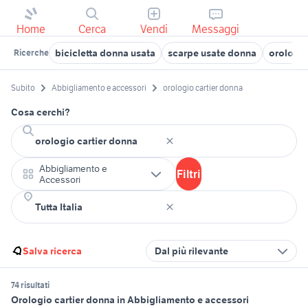
Home
Cerca
Vendi
Messaggi
bicicletta donna usata
scarpe usate donna
orologi 
Ricerche
Subito
Abbigliamento e accessori
orologio cartier donna
Cosa cerchi?
Abbigliamento e
Filtri
Accessori
Salva ricerca
Dal più rilevante
74 risultati
Orologio cartier donna in Abbigliamento e accessori