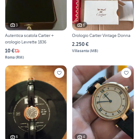
3
6
Autentica scatola Cartier +
Orologio Cartier Vintage Donna
orologio Levrette 1836
2.250 €
10 €
Villasanta
(
MB
)
Roma
(
RM
)
6
4