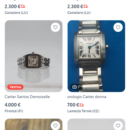
2.300 €
2.300 €
Camaiore
(
LU
)
Camaiore
(
LU
)
3
Vetrina
Cartier Santos Demoiselle
orologio Cartier donna
4.000 €
700 €
Firenze
(
FI
)
Lamezia Terme
(
CZ
)