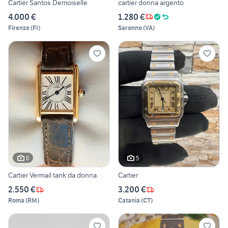
Cartier Santos Demoiselle
cartier donna argento
4.000 €
1.280 €
Firenze
(
FI
)
Saronno
(
VA
)
6
5
Cartier Vermail tank da donna.
Cartier
2.550 €
3.200 €
Roma
(
RM
)
Catania
(
CT
)