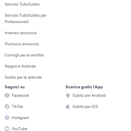
Servizio TuttoSubito
elettronica
per la casa e la
sports e hobby
Servizio TuttoSubito per
persona
Informatica
Animali
Professionisti
Arredamento e
Console e
Accessori per
Casalinghi
Inserisci annuncio
Videogiochi
animali
Elettrodomestici
Promuovi annuncio
Audio/Video
Musica e Film
Giardino e Fai da te
Consigli per la vendita
Fotografia
Libri e Riviste
Abbigliamento e
Negozi e Aziende
Telefonia
Strumenti Musicali
Accessori
Subito per le aziende
Sports
Tutto per i bambini
Seguici su
Scarica gratis l'App
Biciclette
Facebook
Subito per Android
Collezionismo
TikTok
Subito per iOS
Instagram
YouTube