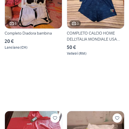
6
3
Completo Diadora bambina
COMPLETO CALCIO HOME
DELL'ITALIA MONDIALE USA
20 €
1994
50 €
Lanciano
(
CH
)
Velletri
(
RM
)