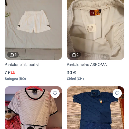
6
2
Pantaloncini sportivi
Pantaloncino ASROMA
7 €
30 €
Bologna
(
BO
)
Chieti
(
CH
)