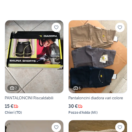
2
6
PANTALONCINI Riscaldabili
Pantaloncini diadora vari colore
15 €
30 €
Chieri
(
TO
)
Pozzo d'Adda
(
MI
)