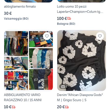
abbigliamento firmato
Lotto uomo 10 pezzi
Laperla+Champion+Colum tg
30 €
2XL
100 €
Valsamoggia
(
BO
)
Bologna
(
BO
)
6
4
ABBIGLIAMENTO VARIO
Denim "African Diaspora Gods"
RAGAZZINO 10 / 15 ANNI
M | Grigio Scuro | S
10 €
20 €