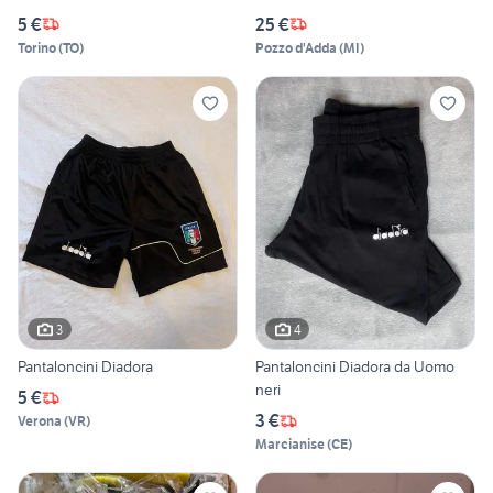
5 €
25 €
Torino
(
TO
)
Pozzo d'Adda
(
MI
)
3
4
Pantaloncini Diadora
Pantaloncini Diadora da Uomo
neri
5 €
3 €
Verona
(
VR
)
Marcianise
(
CE
)