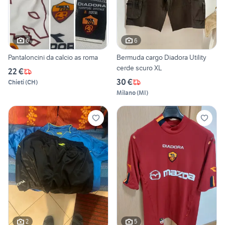
6
6
Pantaloncini da calcio as roma
Bermuda cargo Diadora Utility
cerde scuro XL
22 €
30 €
Chieti
(
CH
)
Milano
(
MI
)
2
5