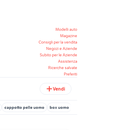
Modelli auto
Magazine
Consigli per la vendita
Negozi e Aziende
Subito per le Aziende
Assistenza
Ricerche salvate
Preferiti
Vendi
cappotto pelle uomo
box uomo
golden goose uomo
bracc