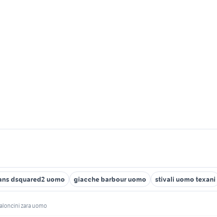
ans dsquared2 uomo
giacche barbour uomo
stivali uomo texani
aloncini zara uomo