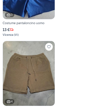
3
Costume pantaloncino uomo
13 €
Vicenza
(
VI
)
4