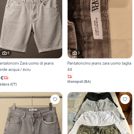
6
3
antaloncini Zara uomo di jeans
Pantaloncino jeans zara uomo taglia
erde acqua / écru
44
 €
Monopoli
(
BA
)
edara
(
CT
)