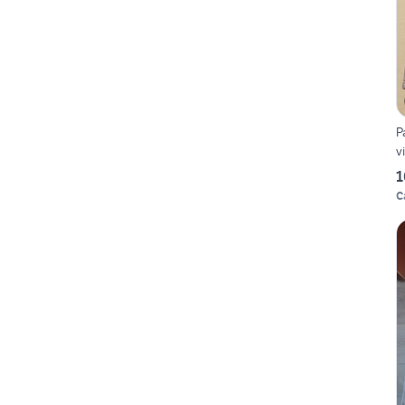
P
v
1
C