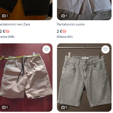
3
4
antaloncini neri Zara
Pantaloncini uomo
2 €
2 €
onza
(
MB
)
Milano
(
MI
)
6
6