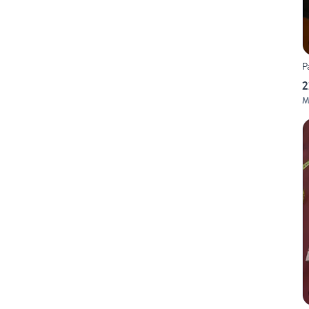
P
2
M