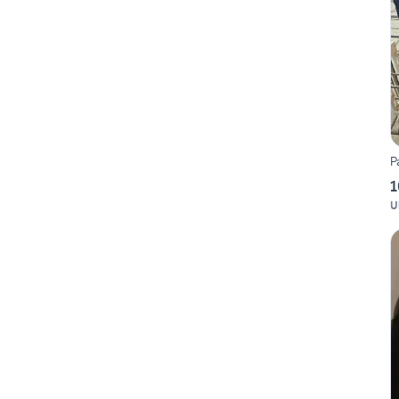
P
1
U