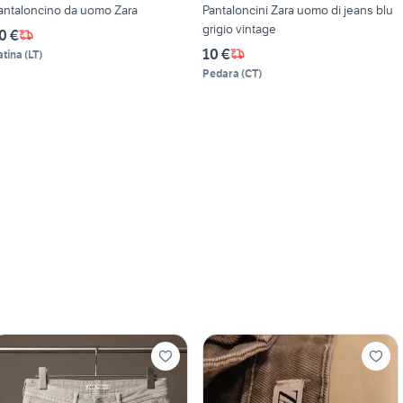
antaloncino da uomo Zara
Pantaloncini Zara uomo di jeans blu
grigio vintage
0 €
10 €
atina
(
LT
)
Pedara
(
CT
)