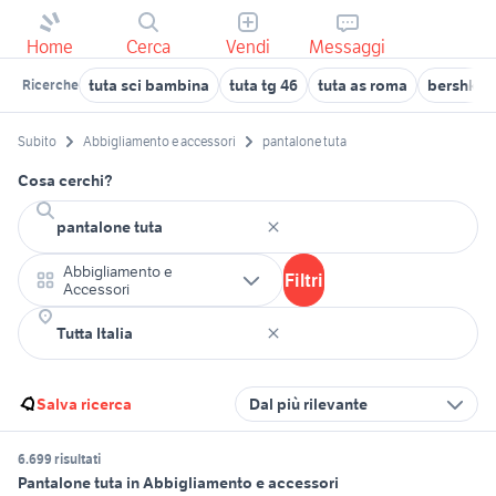
Home
Cerca
Vendi
Messaggi
tuta sci bambina
tuta tg 46
tuta as roma
bershka p
Ricerche
Subito
Abbigliamento e accessori
pantalone tuta
Cosa cerchi?
Abbigliamento e
Filtri
Accessori
Salva ricerca
Dal più rilevante
6.699 risultati
Pantalone tuta in Abbigliamento e accessori