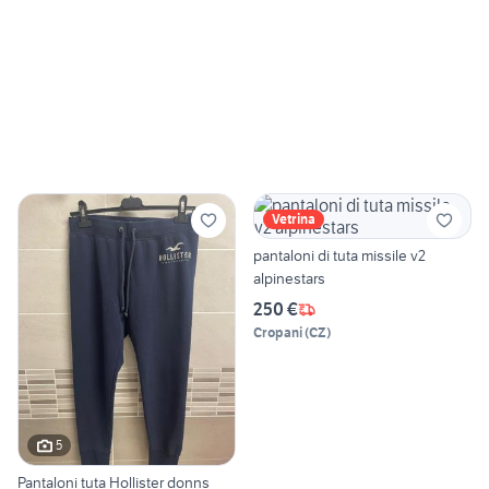
Vetrina
pantaloni di tuta missile v2
alpinestars
250 €
Cropani
(
CZ
)
5
Pantaloni tuta Hollister donns