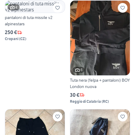
4
pantaloni di tuta missile v2
alpinestars
250 €
Cropani
(
CZ
)
6
Tuta nera (felpa + pantaloni) BOY
London nuova
30 €
Reggio di Calabria
(
RC
)