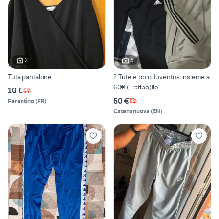
2
6
Tuta pantalone
2 Tute e polo Juventus insieme a
60€ (Trattab)ile
10 €
60 €
Ferentino
(
FR
)
Catenanuova
(
EN
)