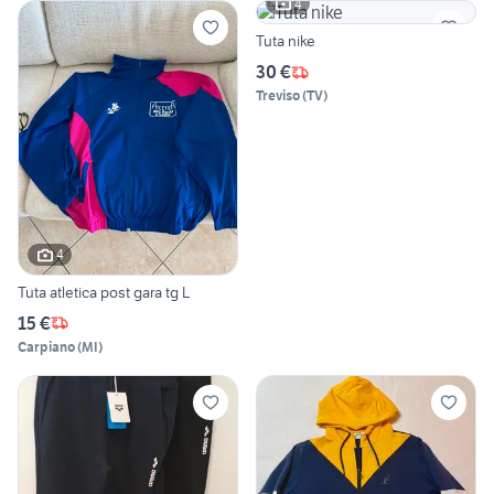
4
Tuta nike
30 €
Treviso
(
TV
)
4
Tuta atletica post gara tg L
15 €
Carpiano
(
MI
)