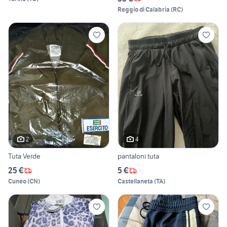
Reggio di Calabria
(
RC
)
2
4
Tuta Verde
pantaloni tuta
25 €
5 €
Cuneo
(
CN
)
Castellaneta
(
TA
)