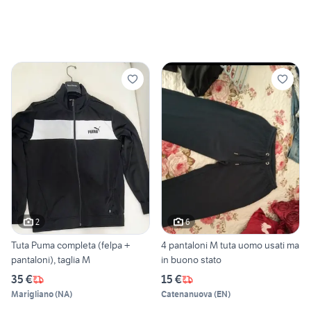
2
6
Tuta Puma completa (felpa +
4 pantaloni M tuta uomo usati ma
pantaloni), taglia M
in buono stato
35 €
15 €
Marigliano
(
NA
)
Catenanuova
(
EN
)