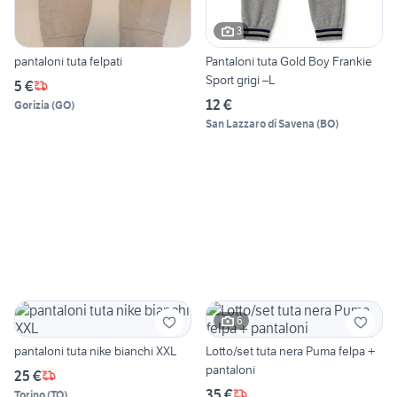
3
pantaloni tuta felpati
Pantaloni tuta Gold Boy Frankie
Sport grigi –L
5 €
12 €
Gorizia
(
GO
)
San Lazzaro di Savena
(
BO
)
6
pantaloni tuta nike bianchi XXL
Lotto/set tuta nera Puma felpa +
pantaloni
25 €
35 €
Torino
(
TO
)