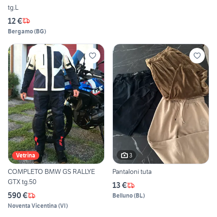
tg.L
12 €
Bergamo
(
BG
)
3
Vetrina
COMPLETO BMW GS RALLYE
Pantaloni tuta
GTX tg.50
13 €
590 €
Belluno
(
BL
)
Noventa Vicentina
(
VI
)