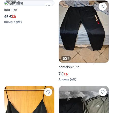
6
tuta nike
45 €
Rubiera
(
RE
)
3
pantaloni tuta
7 €
Ancona
(
AN
)