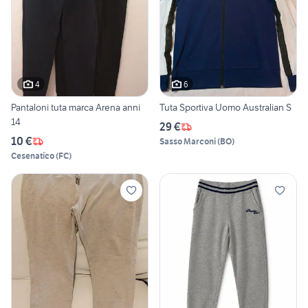
4
6
Pantaloni tuta marca Arena anni
Tuta Sportiva Uomo Australian S
14
29 €
10 €
Sasso Marconi
(
BO
)
Cesenatico
(
FC
)