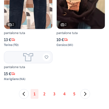
2
2
pantalone tuta
pantalone tuta
13 €
10 €
Torino
(
TO
)
Corsico
(
MI
)
pantalone tuta
15 €
Marigliano
(
NA
)
1
2
3
4
5