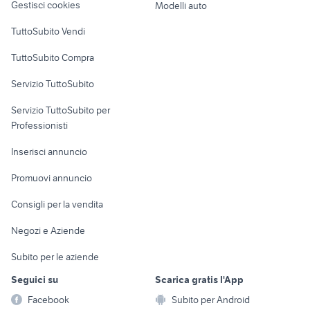
Gestisci cookies
Modelli auto
Case vacanza
TuttoSubito Vendi
Uffici e Locali
TuttoSubito Compra
commerciali
Servizio TuttoSubito
elettronica
per la casa e la
sports e hobby
Servizio TuttoSubito per
persona
Informatica
Animali
Professionisti
Arredamento e
Console e
Accessori per
Casalinghi
Inserisci annuncio
Videogiochi
animali
Elettrodomestici
Promuovi annuncio
Audio/Video
Musica e Film
Giardino e Fai da te
Consigli per la vendita
Fotografia
Libri e Riviste
Abbigliamento e
Negozi e Aziende
Telefonia
Strumenti Musicali
Accessori
Subito per le aziende
Sports
Tutto per i bambini
Seguici su
Scarica gratis l'App
Biciclette
Facebook
Subito per Android