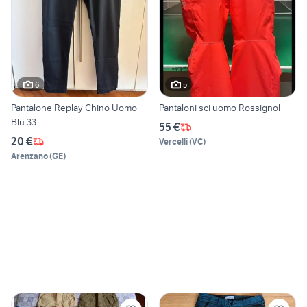
6
5
Pantalone Replay Chino Uomo
Pantaloni sci uomo Rossignol
Blu 33
55 €
20 €
Vercelli
(
VC
)
Arenzano
(
GE
)