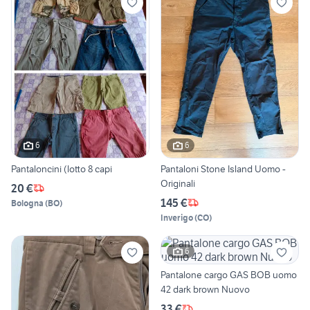
6
6
Pantaloncini (lotto 8 capi
Pantaloni Stone Island Uomo -
Originali
20 €
145 €
Bologna
(
BO
)
Inverigo
(
CO
)
6
Pantalone cargo GAS BOB uomo
42 dark brown Nuovo
33 €