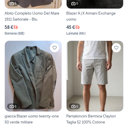
6
6
Abito Completo Uomo Del Mare
Blazer A|X Armani Exchange
1911 Sartoriale - Blu
uomo
58 €
45 €
Genova
(
GE
)
Lainate
(
MI
)
6
6
giacca Blazer uomo twenty-one
Pantaloncini Bermica Clayton
50 verde militare
Taglia 52 100% Cotone