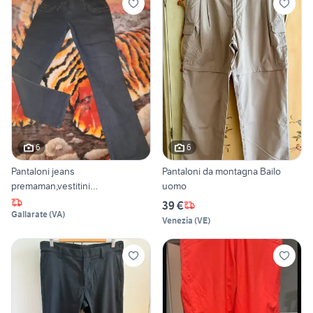
6
6
Pantaloni jeans
Pantaloni da montagna Bailo
premaman,vestitini
uomo
neonati,lettino
39 €
Gallarate
(
VA
)
Venezia
(
VE
)