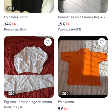
3
Polo nera uomo
bomber Asics da uomo, taglia S
34 €
15 €
Rescaldina
(
MI
)
Castrezzato
(
BS
)
6
6
Pigiama uomo vintage Valentino
Polo uomo
body tg.L/XL
5 €