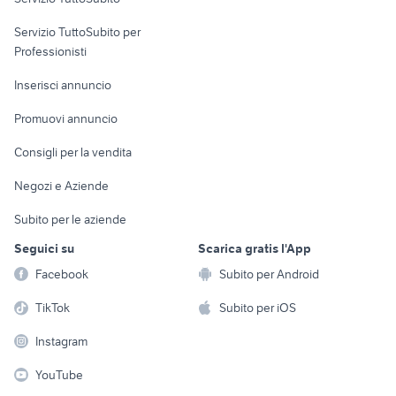
elettronica
per la casa e la
sports e hobby
Servizio TuttoSubito per
persona
Informatica
Animali
Professionisti
Arredamento e
Console e
Accessori per
Casalinghi
Inserisci annuncio
Videogiochi
animali
Elettrodomestici
Promuovi annuncio
Audio/Video
Musica e Film
Giardino e Fai da te
Consigli per la vendita
Fotografia
Libri e Riviste
Abbigliamento e
Negozi e Aziende
Telefonia
Strumenti Musicali
Accessori
Subito per le aziende
Sports
Tutto per i bambini
Seguici su
Scarica gratis l'App
Biciclette
Facebook
Subito per Android
Collezionismo
TikTok
Subito per iOS
Instagram
YouTube