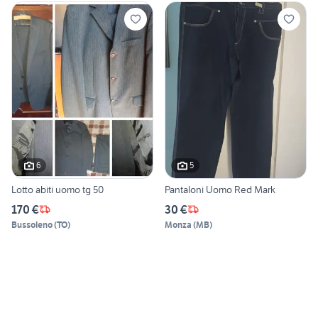
6
5
Lotto abiti uomo tg 50
Pantaloni Uomo Red Mark
170 €
30 €
Bussoleno
(
TO
)
Monza
(
MB
)