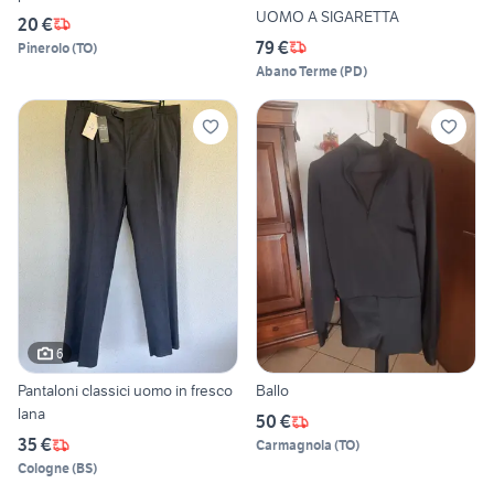
UOMO A SIGARETTA
20 €
79 €
Pinerolo
(
TO
)
Abano Terme
(
PD
)
6
Pantaloni classici uomo in fresco
Ballo
lana
50 €
35 €
Carmagnola
(
TO
)
Cologne
(
BS
)