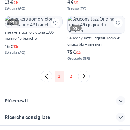
13 €
4 €
L'Aquila
(
AQ
)
Treviso
(
TV
)
6
6
sneakers uomo victoria 1985
Saucony Jazz Original uomo 49
marino 43 bianche
grigio/blu – sneaker
16 €
75 €
L'Aquila
(
AQ
)
Grosseto
(
GR
)
1
2
Più cercati
Correlati
Richerche simili
Suggerimenti
Ricerche consigliate
giacca e pantalone
pantaloni uomo ovs
rampe per auto
uomo
formula junior
portapacchi vespa px
pantalone moschino
motore citroen c3