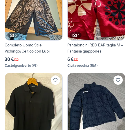
6
4
Completo Uomo Stile
Pantaloncini RED EAR taglia M –
Vichingo/Celtico con Lupi
Fantasia giappones
30 €
6 €
Castelgomberto
(
VI
)
Civitavecchia
(
RM
)