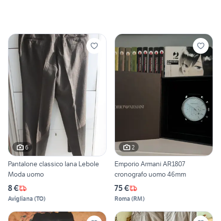
6
2
Pantalone classico lana Lebole
Emporio Armani AR1807
Moda uomo
cronografo uomo 46mm
8 €
75 €
Avigliana
(
TO
)
Roma
(
RM
)