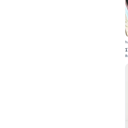
t
1
R