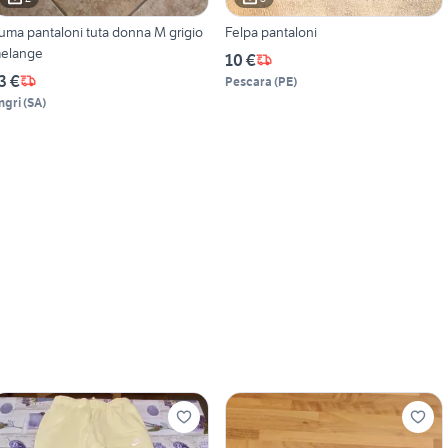
uma pantaloni tuta donna M grigio
Felpa pantaloni
elange
10 €
3 €
Pescara
(
PE
)
ngri
(
SA
)