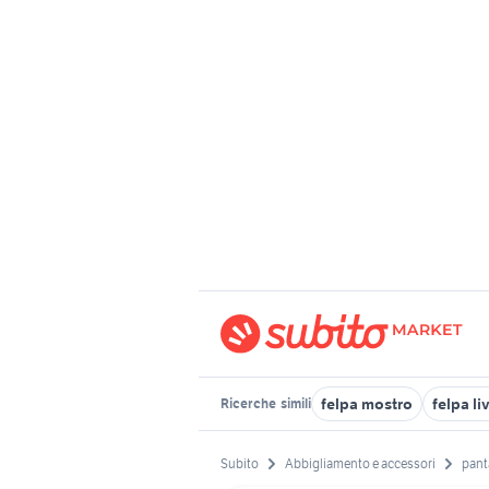
felpa mostro
felpa li
Ricerche
simili
Subito
Abbigliamento e accessori
panta