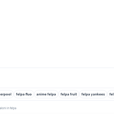
verpool
felpa fluo
anime felpa
felpa fruit
felpa yankees
fe
loni in felpa