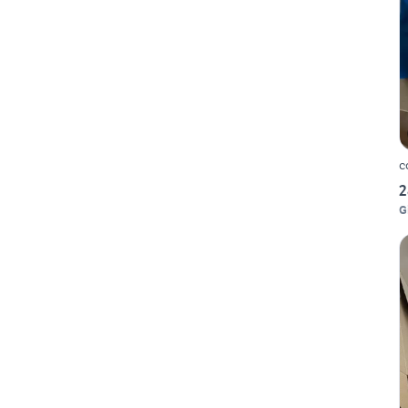
c
2
G