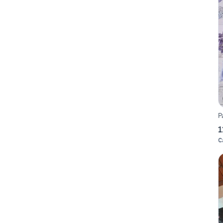
P
1
C