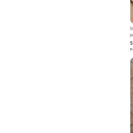
S
p
5
P