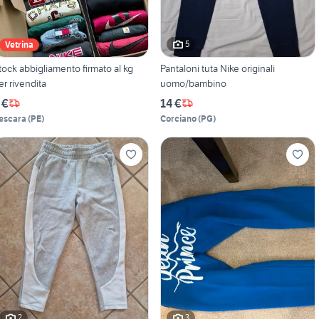
5
Vetrina
tock abbigliamento firmato al kg
Pantaloni tuta Nike originali
er rivendita
uomo/bambino
 €
14 €
escara
(
PE
)
Corciano
(
PG
)
2
3