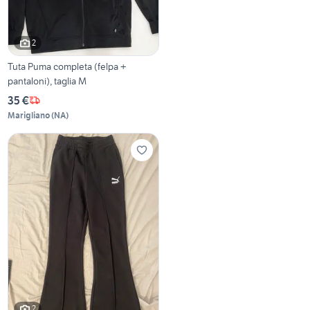
2
Tuta Puma completa (felpa +
pantaloni), taglia M
35 €
Marigliano
(
NA
)
2