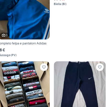
Biella
(
BI
)
3
ompleto felpa e pantaloni Adidas
8 €
iussago
(
PV
)