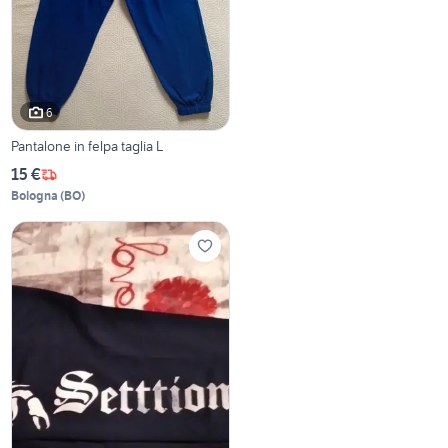
6
Pantalone in felpa taglia L
15 €
Bologna
(
BO
)