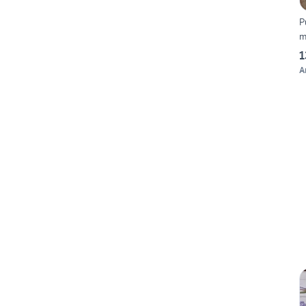
P
m
1
A