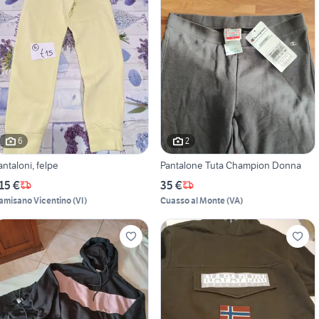
6
2
antaloni, felpe
Pantalone Tuta Champion Donna
15 €
35 €
amisano Vicentino
(
VI
)
Cuasso al Monte
(
VA
)