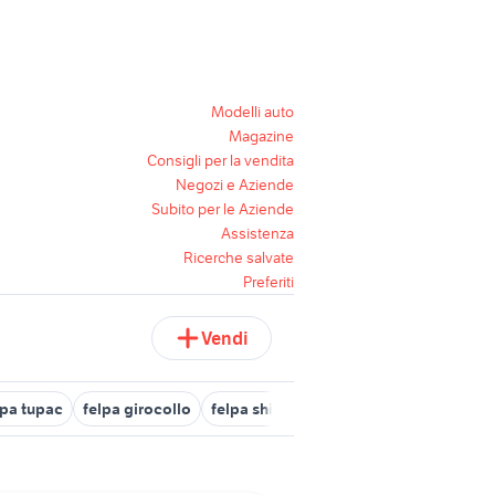
Modelli auto
Magazine
Consigli per la vendita
Negozi e Aziende
Subito per le Aziende
Assistenza
Ricerche salvate
Preferiti
Vendi
lpa tupac
felpa girocollo
felpa shiva
felpa balmain