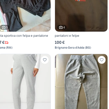
5
4
uta sportiva con felpa e pantalone
pantaloni e felpe
7 €
100 €
oma
(
RM
)
Brignano Gera d'Adda
(
BG
)