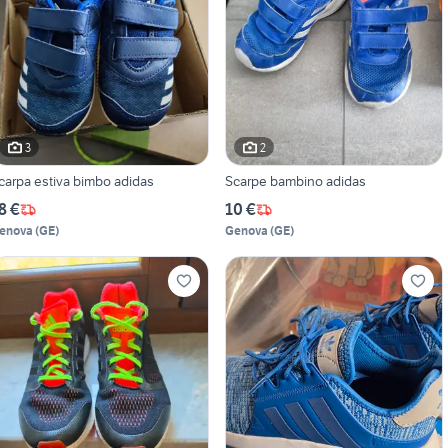
3
2
carpa estiva bimbo adidas
Scarpe bambino adidas
8 €
10 €
enova
(
GE
)
Genova
(
GE
)