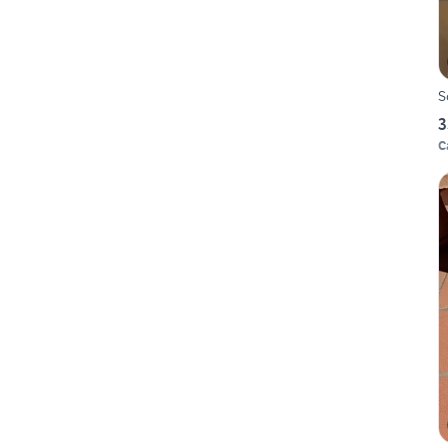
S
3
C