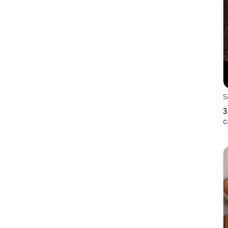
S
3
C