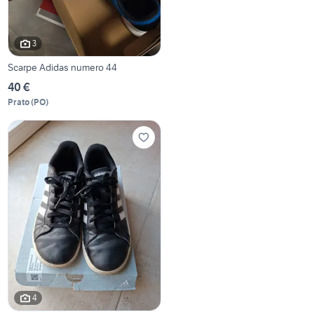
3
Scarpe Adidas numero 44
40 €
Prato
(
PO
)
4