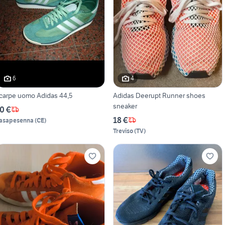
6
4
carpe uomo Adidas 44,5
Adidas Deerupt Runner shoes
sneaker
0 €
18 €
asapesenna
(
CE
)
Treviso
(
TV
)