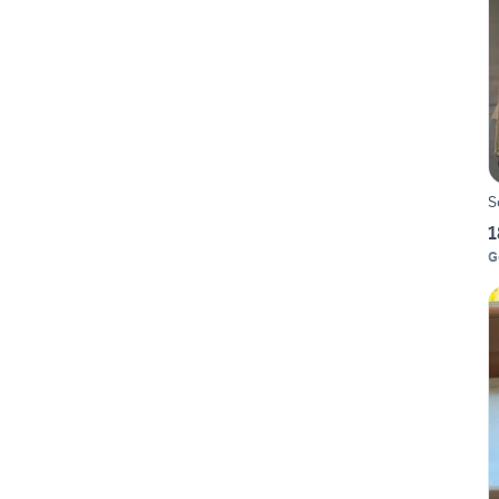
S
1
G