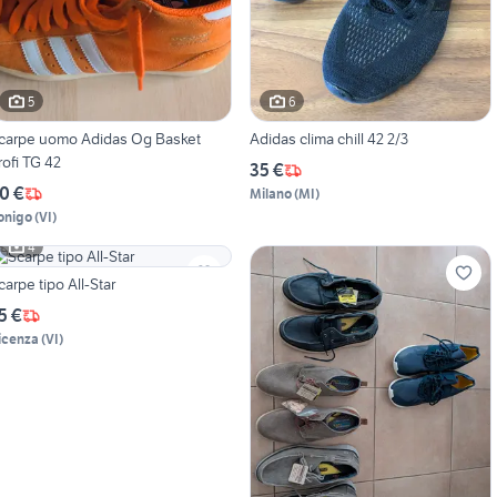
5
6
carpe uomo Adidas Og Basket
Adidas clima chill 42 2/3
rofi TG 42
35 €
0 €
Milano
(
MI
)
onigo
(
VI
)
4
carpe tipo All-Star
5 €
icenza
(
VI
)