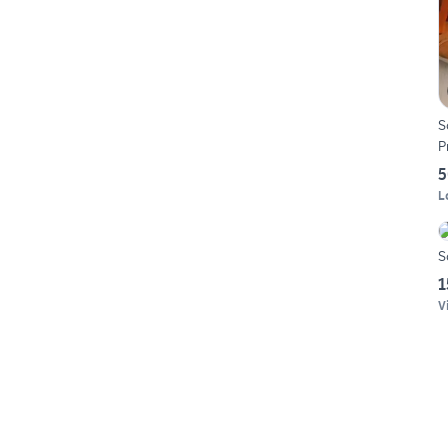
S
P
5
L
S
1
V