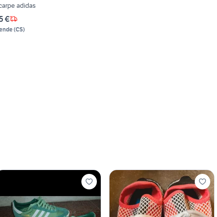
carpe adidas
5 €
ende
(
CS
)