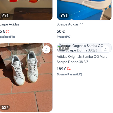
4
3
carpe Adidas
Scarpe Adidas 44
5 €
50 €
assino
(
FR
)
Prato
(
PO
)
6
Adidas Originals Samba OG Mule
Scarpe Donna 38 2/3
189 €
Bosisio Parini
(
LC
)
3