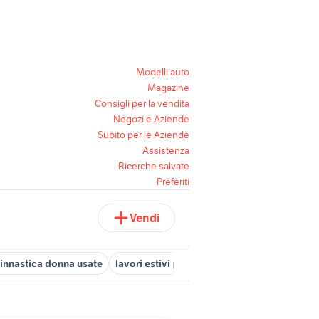
Modelli auto
Magazine
Consigli per la vendita
Negozi e Aziende
Subito per le Aziende
Assistenza
Ricerche salvate
Preferiti
Vendi
innastica donna usate
lavori estivi per ragazzi di 16 anni
prada 