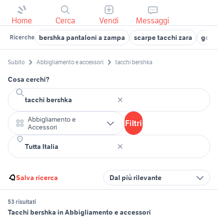
Home
Cerca
Vendi
Messaggi
bershka pantaloni a zampa
scarpe tacchi zara
gonna
Ricerche
Subito
Abbigliamento e accessori
tacchi bershka
Cosa cerchi?
Abbigliamento e
Filtri
Accessori
Salva ricerca
Dal più rilevante
53 risultati
Tacchi bershka in Abbigliamento e accessori