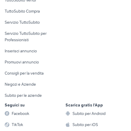
TuttoSubito Vendi
Uffici e Locali
TuttoSubito Compra
commerciali
Servizio TuttoSubito
elettronica
per la casa e la
sports e hobby
Servizio TuttoSubito per
persona
Informatica
Animali
Professionisti
Arredamento e
Console e
Accessori per
Casalinghi
Inserisci annuncio
Videogiochi
animali
Elettrodomestici
Promuovi annuncio
Audio/Video
Musica e Film
Giardino e Fai da te
Consigli per la vendita
Fotografia
Libri e Riviste
Abbigliamento e
Negozi e Aziende
Telefonia
Strumenti Musicali
Accessori
Subito per le aziende
Sports
Tutto per i bambini
Seguici su
Scarica gratis l'App
Biciclette
Facebook
Subito per Android
Collezionismo
TikTok
Subito per iOS