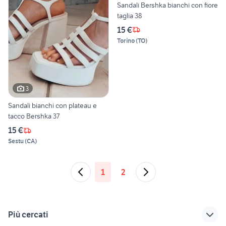
Sandali Bershka bianchi con fiore
taglia 38
15 €
Torino
(
TO
)
3
Sandali bianchi con plateau e
tacco Bershka 37
15 €
Sestu
(
CA
)
1
2
Più cercati