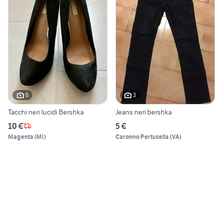
6
3
Tacchi neri lucidi Bershka
Jeans neri bershka
10 €
5 €
Magenta
(
MI
)
Caronno Pertusella
(
VA
)