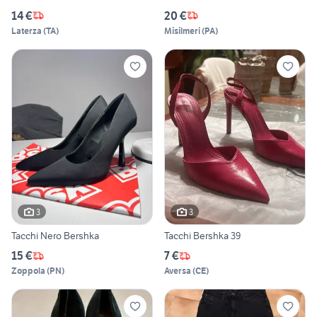
14 €
20 €
Laterza
(
TA
)
Misilmeri
(
PA
)
3
3
Tacchi Nero Bershka
Tacchi Bershka 39
15 €
7 €
Zoppola
(
PN
)
Aversa
(
CE
)