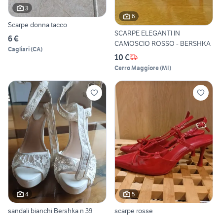
3
6
Scarpe donna tacco
SCARPE ELEGANTI IN
6 €
CAMOSCIO ROSSO - BERSHKA
Cagliari
(
CA
)
10 €
Cerro Maggiore
(
MI
)
4
5
sandali bianchi Bershka n 39
scarpe rosse