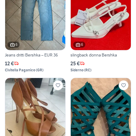
6
6
Jeans dritti Bershka – EUR 36
slingback donna Bershka
12 €
25 €
Civitella Paganico
(
GR
)
Siderno
(
RC
)