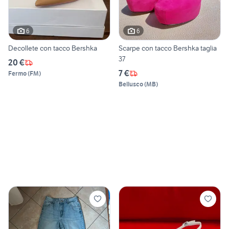
6
6
Decollete con tacco Bershka
Scarpe con tacco Bershka taglia
37
20 €
7 €
Fermo
(
FM
)
Bellusco
(
MB
)