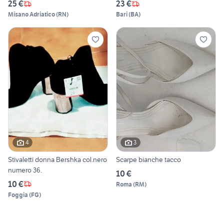
25 €
23 €
Misano Adriatico
(
RN
)
Bari
(
BA
)
4
3
Stivaletti donna Bershka col.nero
Scarpe bianche tacco
numero 36.
10 €
10 €
Roma
(
RM
)
Foggia
(
FG
)