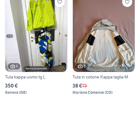
6
6
Tuta kappa uomo tg L
Tuta in cotone Kappa taglia M
350 €
38 €
Genova
(
GE
)
Mariano Comense
(
CO
)