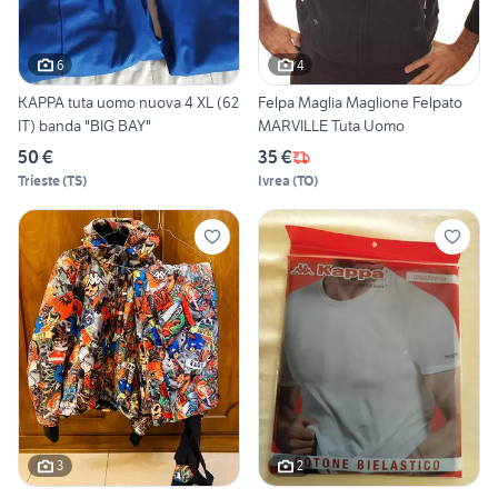
6
4
KAPPA tuta uomo nuova 4 XL (62
Felpa Maglia Maglione Felpato
IT) banda "BIG BAY"
MARVILLE Tuta Uomo
50 €
35 €
Trieste
(
TS
)
Ivrea
(
TO
)
3
2