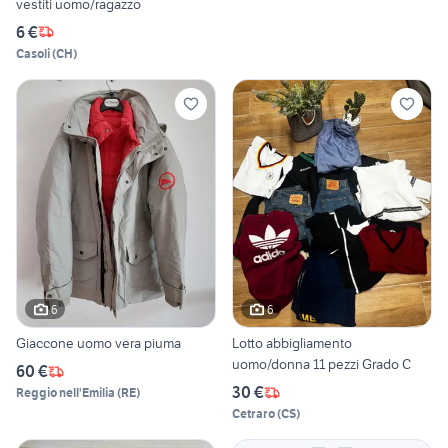
vestiti uomo/ragazzo
6 €
Casoli
(
CH
)
6
6
Giaccone uomo vera piuma
Lotto abbigliamento
uomo/donna 11 pezzi Grado C
60 €
30 €
Reggio nell'Emilia
(
RE
)
Cetraro
(
CS
)