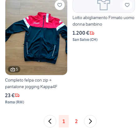
Lotto abigliamento Firmato uomo
donna bambino
1.200 €
San Salvo
(
CH
)
5
Completo felpa con zip +
pantalone jogging Kappa4F
23 €
Roma
(
RM
)
1
2