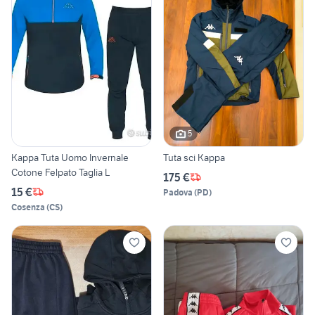
5
Kappa Tuta Uomo Invernale
Tuta sci Kappa
Cotone Felpato Taglia L
175 €
15 €
Padova
(
PD
)
Cosenza
(
CS
)