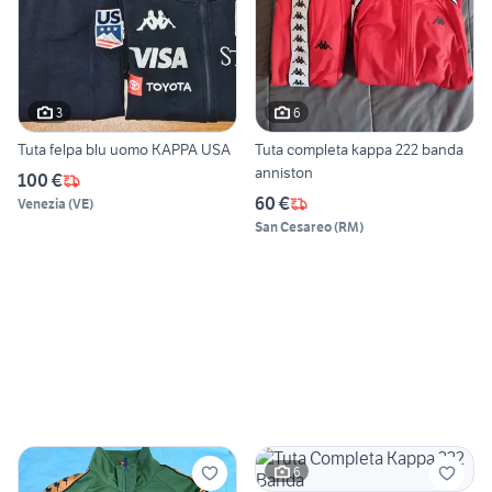
3
6
Tuta felpa blu uomo KAPPA USA
Tuta completa kappa 222 banda
anniston
100 €
60 €
Venezia
(
VE
)
San Cesareo
(
RM
)
6