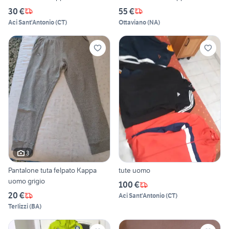
30 €
55 €
Aci Sant'Antonio
(
CT
)
Ottaviano
(
NA
)
3
Pantalone tuta felpato Kappa
tute uomo
uomo grigio
100 €
20 €
Aci Sant'Antonio
(
CT
)
Terlizzi
(
BA
)