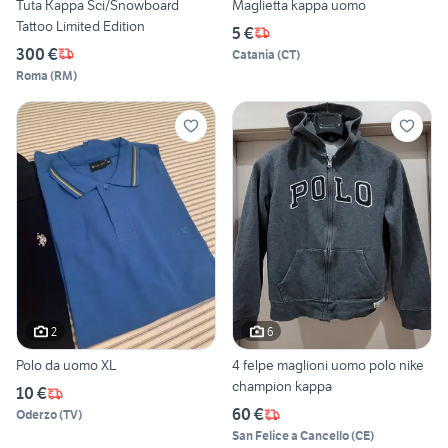
Tuta Kappa Sci/Snowboard
Maglietta kappa uomo
Tattoo Limited Edition
5 €
300 €
Catania
(
CT
)
Roma
(
RM
)
2
6
Polo da uomo XL
4 felpe maglioni uomo polo nike
champion kappa
10 €
60 €
Oderzo
(
TV
)
San Felice a Cancello
(
CE
)