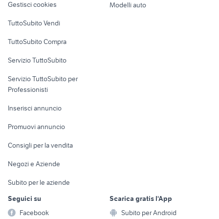
Gestisci cookies
Modelli auto
Case vacanza
TuttoSubito Vendi
Uffici e Locali
TuttoSubito Compra
commerciali
Servizio TuttoSubito
elettronica
per la casa e la
sports e hobby
Servizio TuttoSubito per
persona
Informatica
Animali
Professionisti
Arredamento e
Console e
Accessori per
Casalinghi
Inserisci annuncio
Videogiochi
animali
Elettrodomestici
Promuovi annuncio
Audio/Video
Musica e Film
Giardino e Fai da te
Consigli per la vendita
Fotografia
Libri e Riviste
Abbigliamento e
Negozi e Aziende
Telefonia
Strumenti Musicali
Accessori
Subito per le aziende
Sports
Tutto per i bambini
Seguici su
Scarica gratis l'App
Biciclette
Facebook
Subito per Android