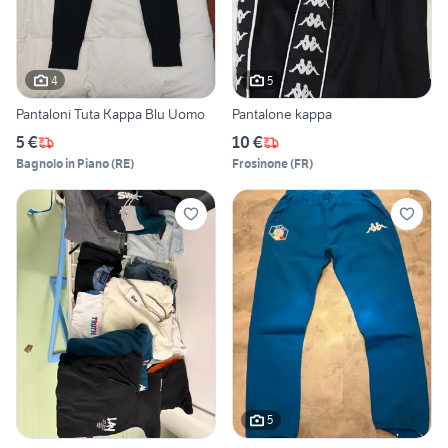
4
5
Pantaloni Tuta Kappa Blu Uomo
Pantalone kappa
5 €
10 €
Bagnolo in Piano
(
RE
)
Frosinone
(
FR
)
5