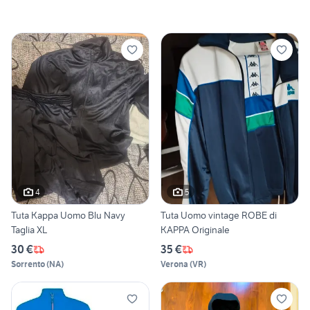
4
5
Tuta Kappa Uomo Blu Navy
Tuta Uomo vintage ROBE di
Taglia XL
KAPPA Originale
30 €
35 €
Sorrento
(
NA
)
Verona
(
VR
)