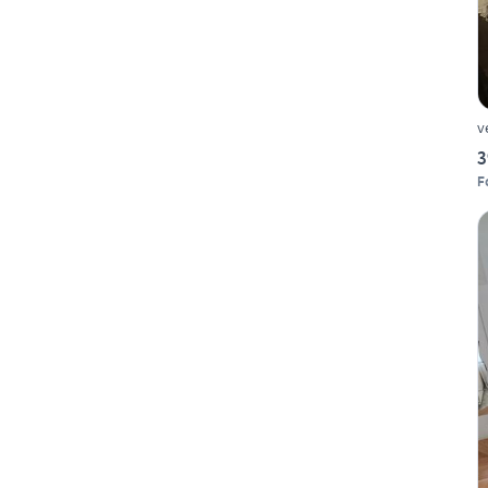
v
3
F