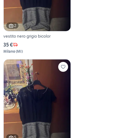
2
vestito nero grigio bicolor
35 €
Milano
(
MI
)
5