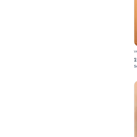
v
1
S