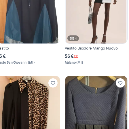
4
estito
Vestito Bicolore Mango Nuovo
5 €
56 €
esto San Giovanni
(
MI
)
Milano
(
MI
)