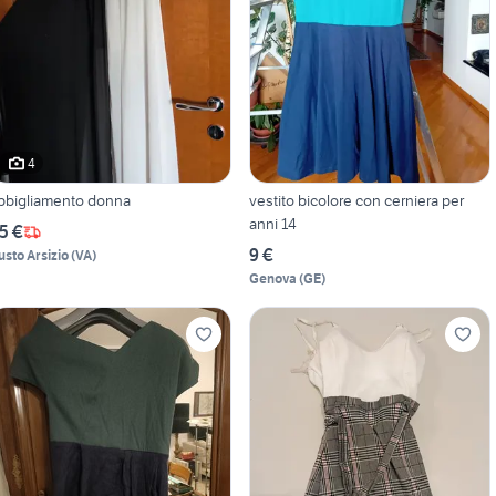
4
bbigliamento donna
vestito bicolore con cerniera per
anni 14
5 €
9 €
usto Arsizio
(
VA
)
Genova
(
GE
)