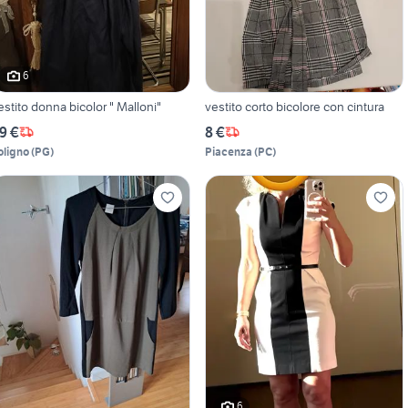
6
estito donna bicolor " Malloni"
vestito corto bicolore con cintura
9 €
8 €
oligno
(
PG
)
Piacenza
(
PC
)
6