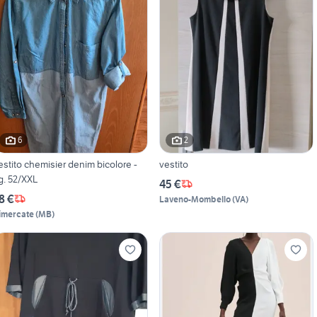
6
2
estito chemisier denim bicolore -
vestito
g. 52/XXL
45 €
8 €
Laveno-Mombello
(
VA
)
imercate
(
MB
)