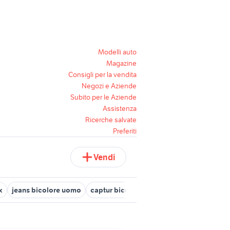
Modelli auto
Magazine
Consigli per la vendita
Negozi e Aziende
Subito per le Aziende
Assistenza
Ricerche salvate
Preferiti
Vendi
x
jeans bicolore uomo
captur bicolore
vestito aderente
ves