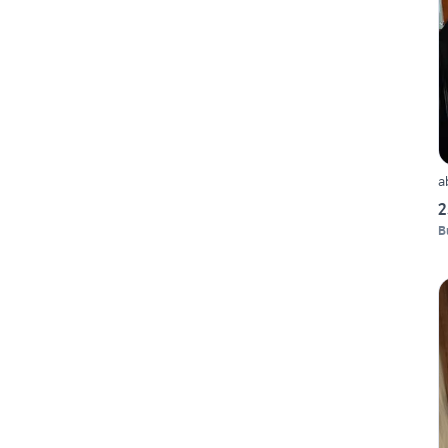
a
2
B