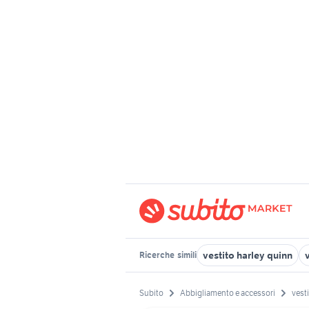
vestito harley quinn
Ricerche
simili
Subito
Abbigliamento e accessori
vest