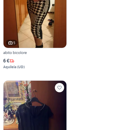
5
abito bicolore
6 €
Aquileia
(
UD
)