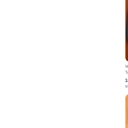
V
T
1
V