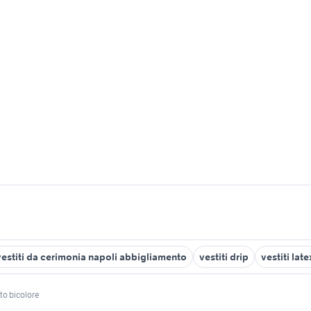
vestiti da cerimonia napoli abbigliamento
vestiti drip
vestiti late
ito bicolore