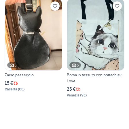
3
5
Zaino passeggio
Borsa in tessuto con portachiavi
Love
15 €
25 €
Caserta
(
CE
)
Venezia
(
VE
)