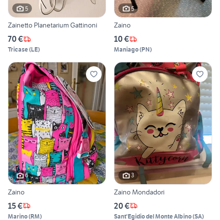
5
5
Zainetto Planetarium Gattinoni
Zaino
70 €
10 €
Tricase
(
LE
)
Maniago
(
PN
)
6
3
Zaino
Zaino Mondadori
15 €
20 €
Marino
(
RM
)
Sant'Egidio del Monte Albino
(
SA
)