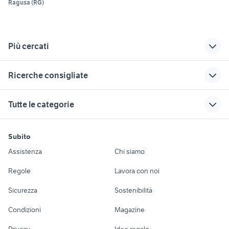
Ragusa
(
RG
)
Più cercati
Correlati
Richerche simili
Suggerimenti
Ricerche consigliate
zaino blauer
scarichi harley
honda vision 110
davidson 883
accessori moto
bulloni per cerchi in lega ford
zaino nava
suzuki gsxr 1000 2017
Tutte le categorie
fiesta
cerchi mini 17
motore peugeot 206
tracolla gattinoni
cerchi mak wolf
cagiva anni 80
abbigliamento
ricambi nissan
paramani ktm
motori
immobili
lavoro e servizi
terrano 2 usati
cerchi 500 abarth 17
volante alfa
abbigliamento Pesaro e Urbino
Subito
pompa freni ape 50
Auto
Appartamenti
Offerte di lavoro
usati
vestiti da cerimonia
provincia
cruscotto lancia
Assistenza
Chi siamo
napoli
cerchi audi a1
musa
pompa idroguida opel astra
ducati panigale accessori moto
Accessori Auto
Camere/Posti letto
Servizi
abbigliamento
Regole
Lavora con noi
differenziale
ammortizzatore
tavolo rotondo allungabile usato
stufa pellet usata 200 euro
scritta panda 4x4
Moto e Scooter
Ville singole e a
Candidati in cerca di
posteriore panda
piaggio
mattoni vecchi di recupero
Sicurezza
Sostenibilità
cucina usata piacenza
schiera
lavoro
4x4
copricerchi fiat
Accessori Moto
snapper tagliaerba
copricassone ford ranger
grande punto
portapacchi vespa
Condizioni
Magazine
Terreni e rustici
Attrezzature di
originali
px
cerchi 18 golf 7
volante audi a3
Nautica
lavoro