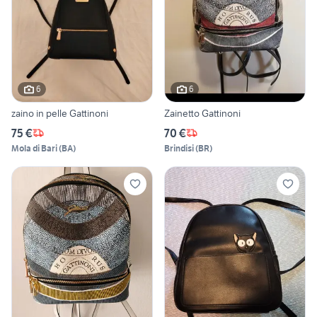
6
6
zaino in pelle Gattinoni
Zainetto Gattinoni
75 €
70 €
Mola di Bari
(
BA
)
Brindisi
(
BR
)