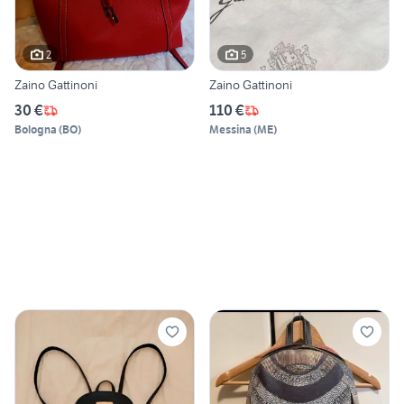
2
5
Zaino Gattinoni
Zaino Gattinoni
30 €
110 €
Bologna
(
BO
)
Messina
(
ME
)