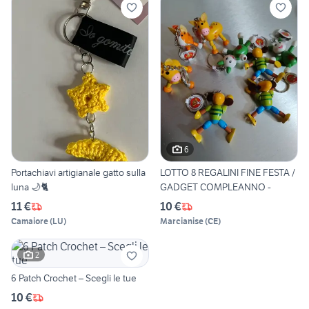
6
Portachiavi artigianale gatto sulla
LOTTO 8 REGALINI FINE FESTA /
luna 🌙🐈
GADGET COMPLEANNO -
11 €
10 €
Camaiore
(
LU
)
Marcianise
(
CE
)
2
6 Patch Crochet – Scegli le tue
10 €