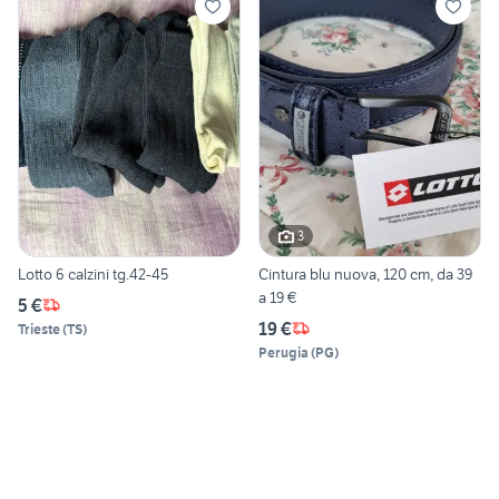
3
Lotto 6 calzini tg.42-45
Cintura blu nuova, 120 cm, da 39
a 19 €
5 €
19 €
Trieste
(
TS
)
Perugia
(
PG
)