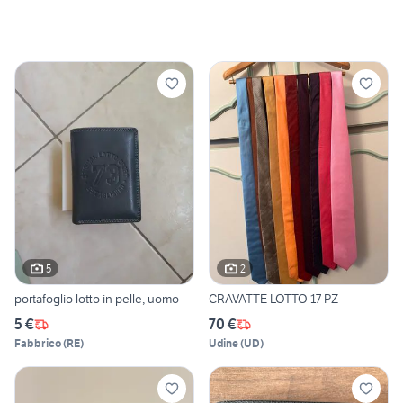
5
2
portafoglio lotto in pelle, uomo
CRAVATTE LOTTO 17 PZ
5 €
70 €
Fabbrico
(
RE
)
Udine
(
UD
)