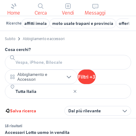
Home
Cerca
Vendi
Messaggi
affitti imola
moto usate trapani e provincia
offerte 
Ricerche
Subito
Abbigliamento e accessori
Cosa cerchi?
Abbigliamento e
Filtri +3
Accessori
Salva ricerca
Dal più rilevante
18 risultati
Accessori Lotto uomo in vendita