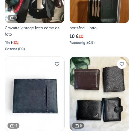
3
Cravatte vintage lotto come da
portafogli Lotto
foto
10 €
15 €
Racconigi
(
CN
)
Cesena
(
FC
)
4
6