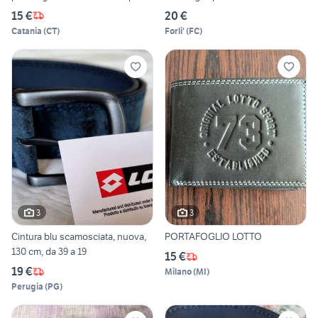
15 €
20 €
Catania
(
CT
)
Forli'
(
FC
)
3
3
Cintura blu scamosciata, nuova,
PORTAFOGLIO LOTTO
130 cm, da 39 a 19
15 €
19 €
Milano
(
MI
)
Perugia
(
PG
)