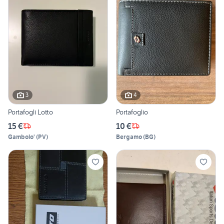
3
4
Portafogli Lotto
Portafoglio
15 €
10 €
Gambolo'
(
PV
)
Bergamo
(
BG
)