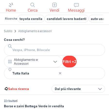
Home
Cerca
Vendi
Messaggi
toyota corolla
candidati lavoro badanti
auto usate 
Ricerche
Subito
Abbigliamento e accessori
Cosa cerchi?
Abbigliamento e
Filtri +2
Accessori
Salva ricerca
Dal più rilevante
22 risultati
Borse e zaini Bottega Verde in vendita