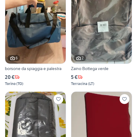
6
2
borsone da spiaggia e palestra
Zaino Bottega verde
20 €
5 €
Torino
(
TO
)
Terracina
(
LT
)