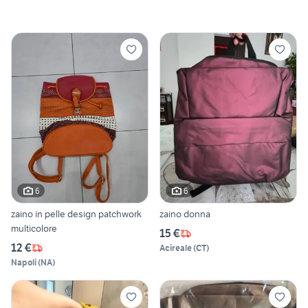
6
6
zaino in pelle design patchwork
zaino donna
multicolore
15 €
12 €
Acireale
(
CT
)
Napoli
(
NA
)