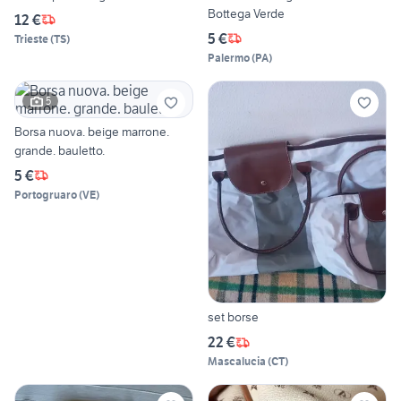
Bottega Verde
12 €
5 €
Trieste
(
TS
)
Palermo
(
PA
)
5
Borsa nuova. beige marrone.
grande. bauletto.
5 €
Portogruaro
(
VE
)
set borse
22 €
Mascalucia
(
CT
)