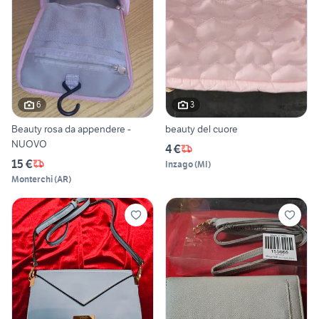
6
3
Beauty rosa da appendere -
beauty del cuore
NUOVO
4 €
15 €
Inzago
(
MI
)
Monterchi
(
AR
)