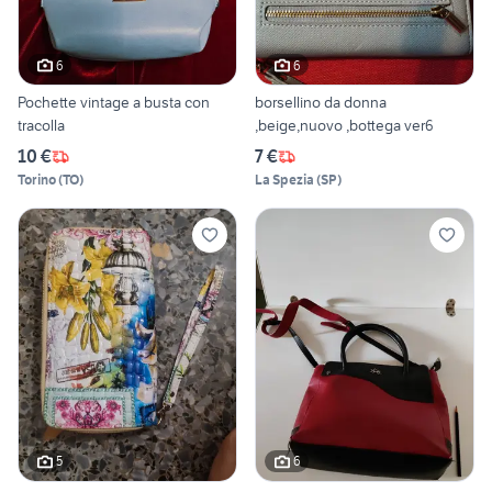
6
6
Pochette vintage a busta con
borsellino da donna
tracolla
,beige,nuovo ,bottega ver6
10 €
7 €
Torino
(
TO
)
La Spezia
(
SP
)
5
6