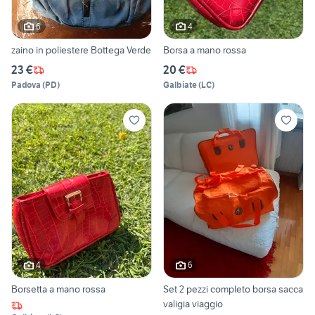
6
4
zaino in poliestere Bottega Verde
Borsa a mano rossa
23 €
20 €
Padova
(
PD
)
Galbiate
(
LC
)
4
6
Borsetta a mano rossa
Set 2 pezzi completo borsa sacca
valigia viaggio