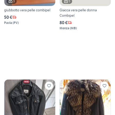
3
5
giubbotto vera pelle combipel
Giacca vera pelle donna
Combipel
50 €
80 €
Pavia
(
PV
)
Monza
(
MB
)