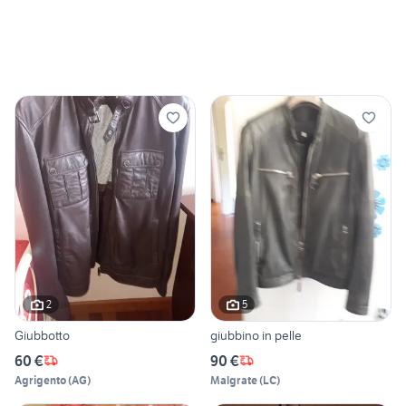
2
5
Giubbotto
giubbino in pelle
60 €
90 €
Agrigento
(
AG
)
Malgrate
(
LC
)