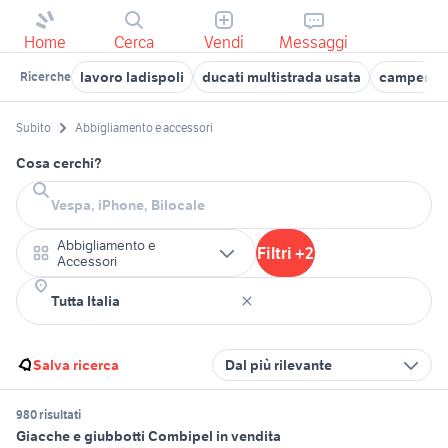
Home
Cerca
Vendi
Messaggi
lavoro ladispoli
ducati multistrada usata
camper pi
Ricerche
Subito
Abbigliamento e accessori
Cosa cerchi?
Abbigliamento e
Filtri +2
Accessori
Salva ricerca
Dal più rilevante
980 risultati
Giacche e giubbotti Combipel in vendita