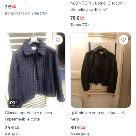
M.O.N.T.O.N.I. uomo: Giacconi
7 €
Shearling sc 48 e 52
Borgofranco d'Ivrea
(
TO
)
78 €
Torino
(
TO
)
4
Giaccatrapuntata e giacca
giubbino in vera pelle taglia 52
impermeabile corta
nero
25 €
80 €
Asti
(
AT
)
Meda
(
MB
)