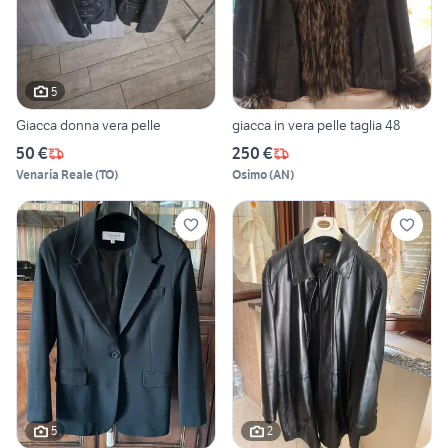
5
Giacca donna vera pelle
giacca in vera pelle taglia 48
50 €
250 €
Venaria Reale
(
TO
)
Osimo
(
AN
)
5
2