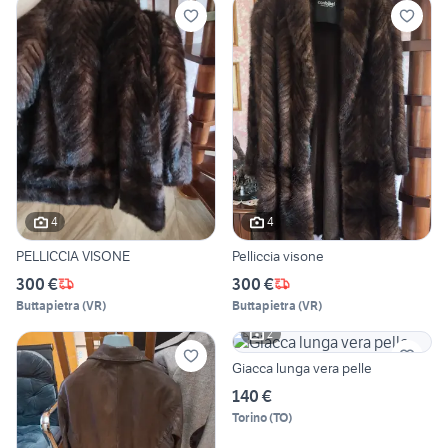
4
4
PELLICCIA VISONE
Pelliccia visone
300 €
300 €
Buttapietra
(
VR
)
Buttapietra
(
VR
)
2
Giacca lunga vera pelle
140 €
Torino
(
TO
)