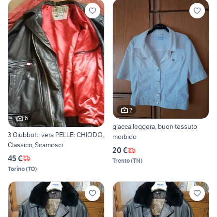
2
6
giacca leggera, buon tessuto
3 Giubbotti vera PELLE: CHIODO,
morbido
Classico, Scamosci
20 €
45 €
Trento
(
TN
)
Torino
(
TO
)