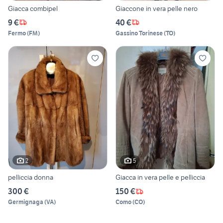
Giacca combipel
Giaccone in vera pelle nero
9 €
40 €
Fermo
(
FM
)
Gassino Torinese
(
TO
)
2
5
pelliccia donna
Giacca in vera pelle e pelliccia
300 €
150 €
Germignaga
(
VA
)
Como
(
CO
)