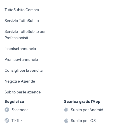
Uffici e Locali
TuttoSubito Compra
commerciali
Servizio TuttoSubito
elettronica
per la casa e la
sports e hobby
Servizio TuttoSubito per
persona
Informatica
Animali
Professionisti
Arredamento e
Console e
Accessori per
Casalinghi
Inserisci annuncio
Videogiochi
animali
Elettrodomestici
Promuovi annuncio
Audio/Video
Musica e Film
Giardino e Fai da te
Consigli per la vendita
Fotografia
Libri e Riviste
Abbigliamento e
Negozi e Aziende
Telefonia
Strumenti Musicali
Accessori
Subito per le aziende
Sports
Tutto per i bambini
Seguici su
Scarica gratis l'App
Biciclette
Facebook
Subito per Android
Collezionismo
TikTok
Subito per iOS