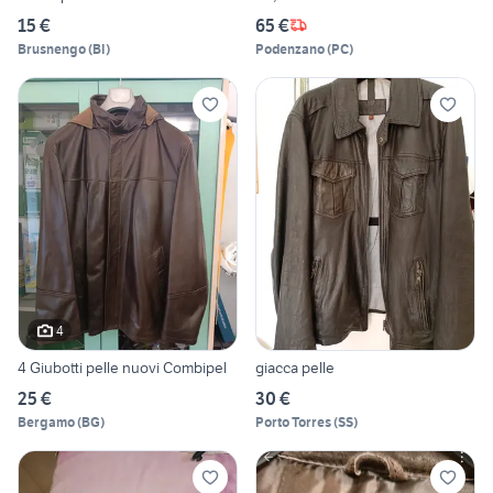
15 €
65 €
Brusnengo
(
BI
)
Podenzano
(
PC
)
4
4 Giubotti pelle nuovi Combipel
giacca pelle
25 €
30 €
Bergamo
(
BG
)
Porto Torres
(
SS
)