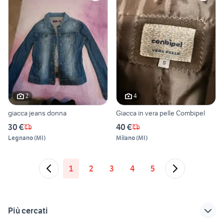
2
4
giacca jeans donna
Giacca in vera pelle Combipel
30 €
40 €
Legnano
(
MI
)
Milano
(
MI
)
1
2
3
4
5
Più cercati