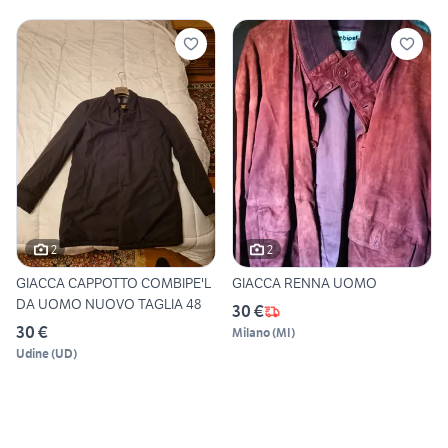
2
2
GIACCA CAPPOTTO COMBIPE'L
GIACCA RENNA UOMO
DA UOMO NUOVO TAGLIA 48
30 €
30 €
Milano
(
MI
)
Udine
(
UD
)