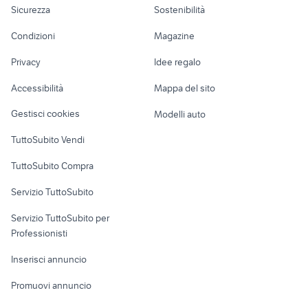
adria twin camper
Sicurezza
Sostenibilità
schiera
lavoro
case in vendita
lavastoviglie
Accessori Moto
castellaneta marina
Condizioni
Magazine
Terreni e rustici
Attrezzature di
Nautica
lavoro
Privacy
Idee regalo
Garage e box
Caravan e Camper
Accessibilità
Mappa del sito
Loft, mansarde e
Veicoli commerciali
altro
Gestisci cookies
Modelli auto
Case vacanza
TuttoSubito Vendi
Uffici e Locali
TuttoSubito Compra
commerciali
Servizio TuttoSubito
elettronica
per la casa e la
sports e hobby
Servizio TuttoSubito per
persona
Informatica
Animali
Professionisti
Arredamento e
Console e
Accessori per
Casalinghi
Inserisci annuncio
Videogiochi
animali
Elettrodomestici
Promuovi annuncio
Audio/Video
Musica e Film