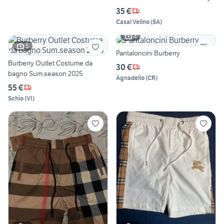
35 €
Casal Velino
(
SA
)
3
5
Pantaloncini Burberry
Burberry Outlet Costume da
30 €
bagno Sum.season 2025
Agnadello
(
CR
)
55 €
Schio
(
VI
)