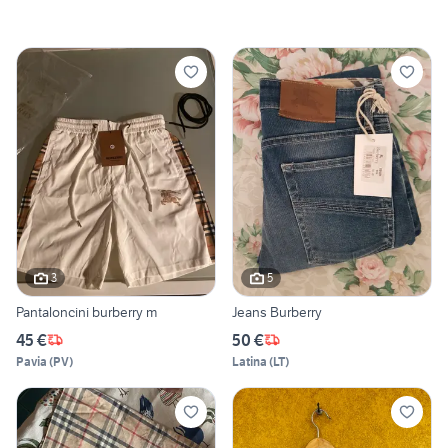
3
5
Pantaloncini burberry m
Jeans Burberry
45 €
50 €
Pavia
(
PV
)
Latina
(
LT
)