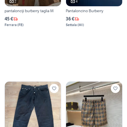
2
4
pantalonciji burberry taglia M
Pantaloncino Burberry
45 €
36 €
Ferrara
(
FE
)
Settala
(
MI
)