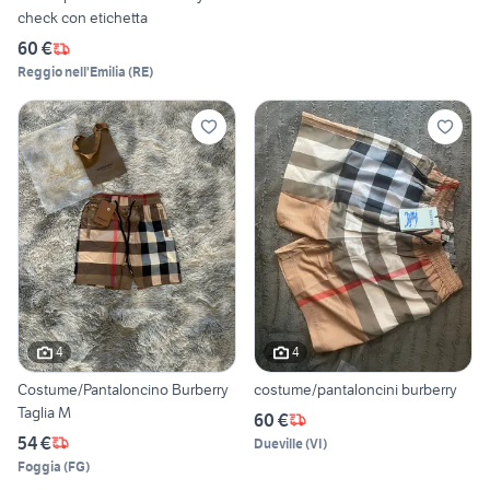
check con etichetta
60 €
Reggio nell'Emilia
(
RE
)
4
4
Costume/Pantaloncino Burberry
costume/pantaloncini burberry
Taglia M
60 €
54 €
Dueville
(
VI
)
Foggia
(
FG
)