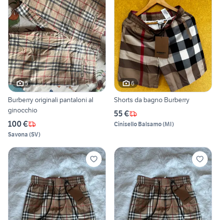
5
6
Burberry originali pantaloni al
Shorts da bagno Burberry
ginocchio
55 €
100 €
Cinisello Balsamo
(
MI
)
Savona
(
SV
)