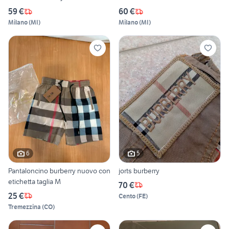
59 €
60 €
Milano
(
MI
)
Milano
(
MI
)
6
5
Pantaloncino burberry nuovo con
jorts burberry
etichetta taglia M
70 €
25 €
Cento
(
FE
)
Tremezzina
(
CO
)