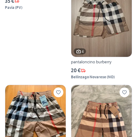
35 €
Pavia
(
PV
)
4
pantaloncino burberry
20 €
Bellinzago Novarese
(
NO
)