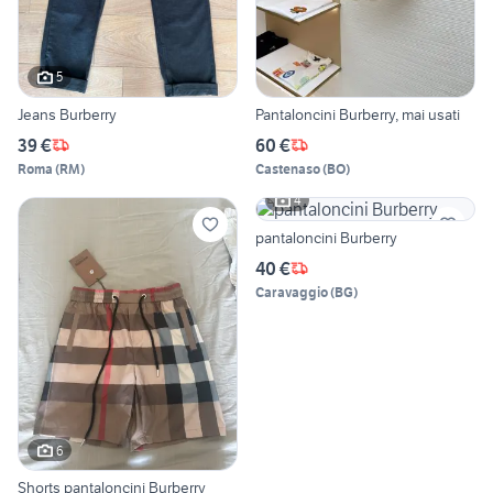
5
Jeans Burberry
Pantaloncini Burberry, mai usati
39 €
60 €
Roma
(
RM
)
Castenaso
(
BO
)
4
pantaloncini Burberry
40 €
Caravaggio
(
BG
)
6
Shorts pantaloncini Burberry