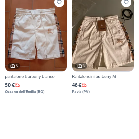
5
3
pantalone Burberry bianco
Pantaloncini burberry M
50 €
46 €
Ozzano dell'Emilia
(
BO
)
Pavia
(
PV
)