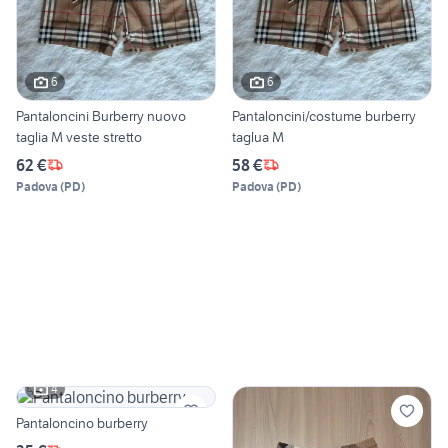
6
6
Pantaloncini Burberry nuovo
Pantaloncini/costume burberry
taglia M veste stretto
taglua M
62 €
58 €
Padova
(
PD
)
Padova
(
PD
)
4
Pantaloncino burberry