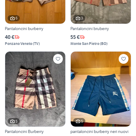
6
3
Pantaloncini burberry
Pantaloncini bruberry
40 €
55 €
Ponzano Veneto
(
TV
)
Monte San Pietro
(
BO
)
5
5
Pantaloncini Burberry
pantaloncini burberry neri nuovi