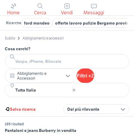
Home
Cerca
Vendi
Messaggi
ford mondeo
offerte lavoro pulizie Bergamo provinci
Ricerche
Subito
Abbigliamento e accessori
Cosa cerchi?
Abbigliamento e
Filtri +2
Accessori
Salva ricerca
Dal più rilevante
195 risultati
Pantaloni e jeans Burberry in vendita