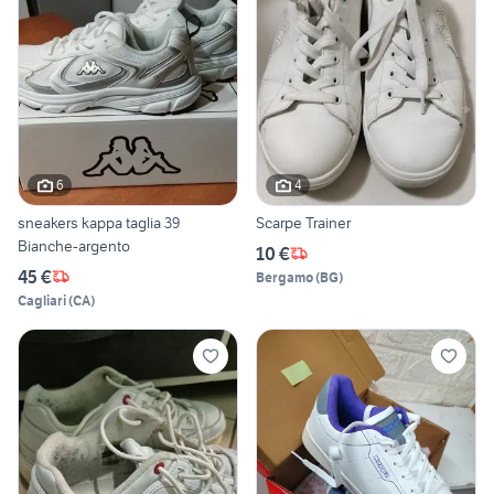
6
4
sneakers kappa taglia 39
Scarpe Trainer
Bianche-argento
10 €
45 €
Bergamo
(
BG
)
Cagliari
(
CA
)