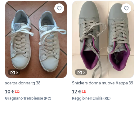
6
5
scarpa donna tg 38
Snickers donna muove Kappa 39
10 €
12 €
Gragnano Trebbiense
(
PC
)
Reggio nell'Emilia
(
RE
)