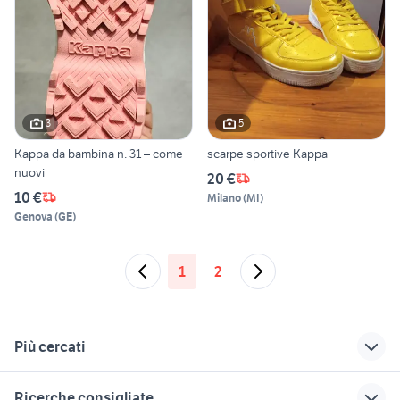
3
5
Kappa da bambina n. 31 – come
scarpe sportive Kappa
nuovi
20 €
10 €
Milano
(
MI
)
Genova
(
GE
)
1
2
Più cercati
Correlati
Richerche simili
Suggerimenti
Ricerche consigliate