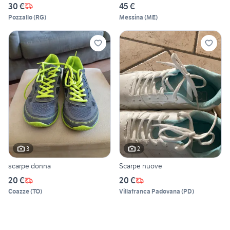
30 €
45 €
Pozzallo
(
RG
)
Messina
(
ME
)
3
2
scarpe donna
Scarpe nuove
20 €
20 €
Coazze
(
TO
)
Villafranca Padovana
(
PD
)