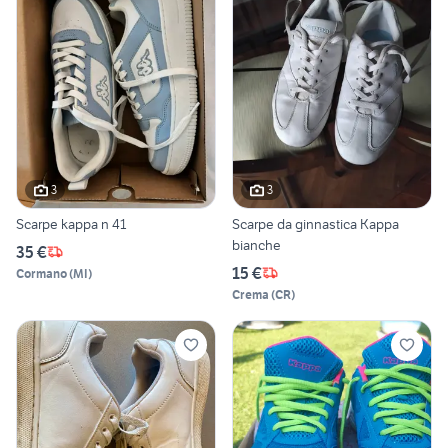
3
3
Scarpe kappa n 41
Scarpe da ginnastica Kappa
bianche
35 €
15 €
Cormano
(
MI
)
Crema
(
CR
)