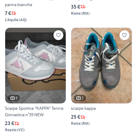
panna bianche
35 €
7 €
Roma
(
RM
)
L'Aquila
(
AQ
)
6
2
Scarpe Sportive "KAPPA" Tennis
scarpe kappa
Ginnastica n°39 NEW
25 €
23 €
Roma
(
RM
)
Roasio
(
VC
)