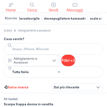
Home
Cerca
Vendi
Messaggi
lavastoviglie
decespugliatore kawasaki
scale usat
Ricerche
Subito
Abbigliamento e accessori
Cosa cerchi?
Abbigliamento e
Filtri +3
Accessori
Salva ricerca
Dal più rilevante
55 risultati
Scarpe Kappa donna in vendita