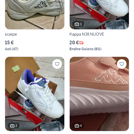
3
scarpe
Kappa N38 NUOVE
15 €
20 €
Asti
(
AT
)
Endine Gaiano
(
BG
)
3
4