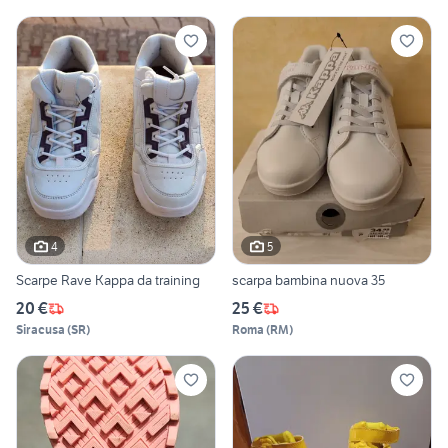
4
5
Scarpe Rave Kappa da training
scarpa bambina nuova 35
20 €
25 €
Siracusa
(
SR
)
Roma
(
RM
)