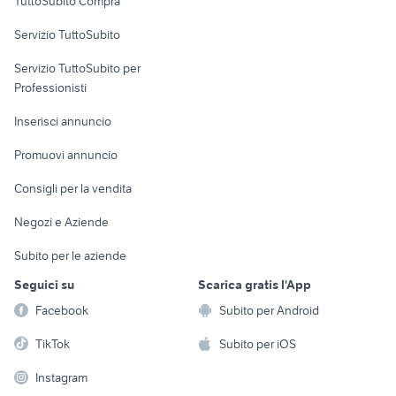
TuttoSubito Compra
commerciali
Servizio TuttoSubito
elettronica
per la casa e la
sports e hobby
Servizio TuttoSubito per
persona
Informatica
Animali
Professionisti
Arredamento e
Console e
Accessori per
Casalinghi
Inserisci annuncio
Videogiochi
animali
Elettrodomestici
Promuovi annuncio
Audio/Video
Musica e Film
Giardino e Fai da te
Consigli per la vendita
Fotografia
Libri e Riviste
Abbigliamento e
Negozi e Aziende
Telefonia
Strumenti Musicali
Accessori
Subito per le aziende
Sports
Tutto per i bambini
Seguici su
Scarica gratis l'App
Biciclette
Facebook
Subito per Android
Collezionismo
TikTok
Subito per iOS
Instagram