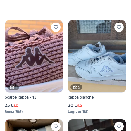
4
5
Scarpe kappa - 41
kappa bianche
25 €
20 €
Roma
(
RM
)
Lograto
(
BS
)