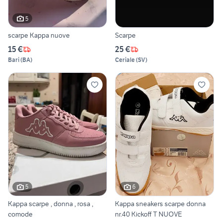
5
scarpe Kappa nuove
Scarpe
15 €
25 €
Bari
(
BA
)
Ceriale
(
SV
)
5
6
Kappa scarpe , donna , rosa ,
Kappa sneakers scarpe donna
comode
nr.40 Kickoff T NUOVE