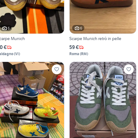
6
6
carpe Munich
Scarpe Munich retrò in pelle
0 €
59 €
aldagno
(
VI
)
Roma
(
RM
)