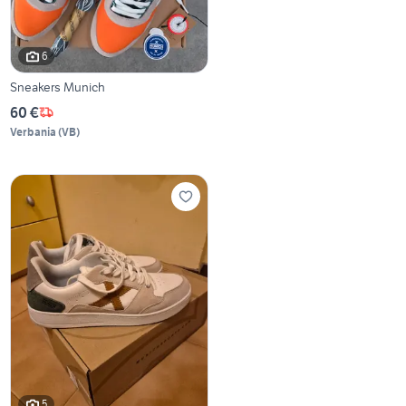
6
Sneakers Munich
60 €
Verbania
(
VB
)
5