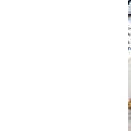
s
8
5
F