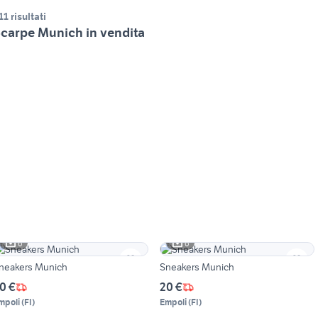
11 risultati
carpe Munich in vendita
6
6
neakers Munich
Sneakers Munich
0 €
20 €
mpoli
(
FI
)
Empoli
(
FI
)