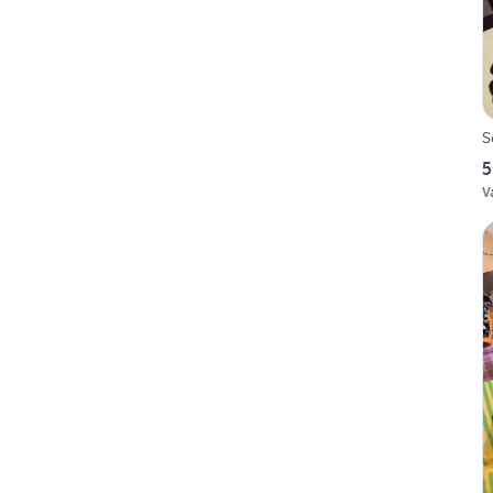
S
5
V