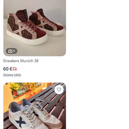
6
Sneakers Munich 38
60 €
Osimo
(
AN
)