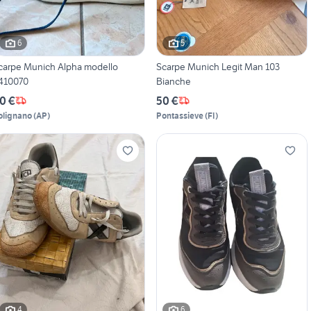
6
5
carpe Munich Alpha modello
Scarpe Munich Legit Man 103
410070
Bianche
0 €
50 €
olignano
(
AP
)
Pontassieve
(
FI
)
4
6