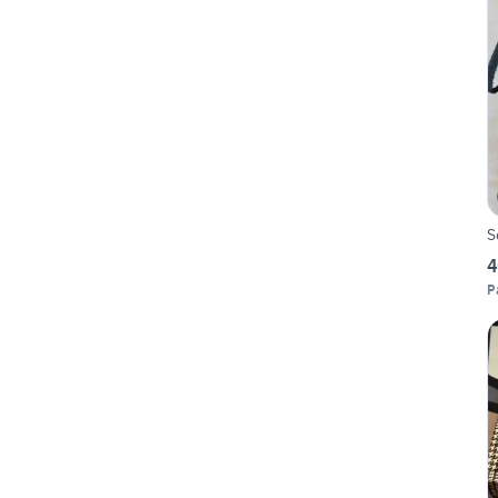
S
4
P