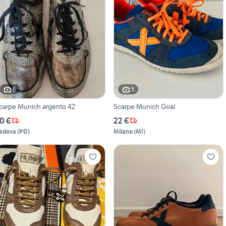
6
5
carpe Munich argento 42
Scarpe Munich Goal
0 €
22 €
adova
(
PD
)
Milano
(
MI
)