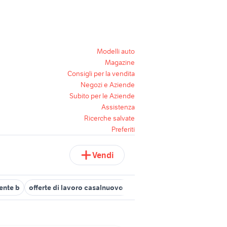
Modelli auto
Magazine
Consigli per la vendita
Negozi e Aziende
Subito per le Aziende
Assistenza
Ricerche salvate
Preferiti
Vendi
ente b
offerte di lavoro casalnuovo di napoli
bungalow Emilia 