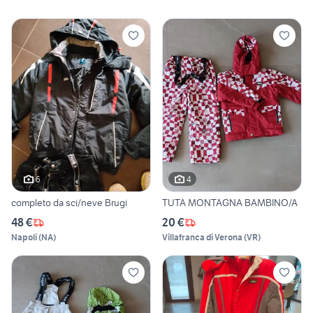
6
4
completo da sci/neve Brugi
TUTA MONTAGNA BAMBINO/A
48 €
20 €
Napoli
(
NA
)
Villafranca di Verona
(
VR
)