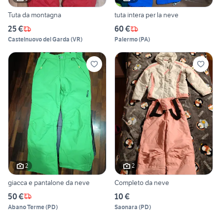
Tuta da montagna
tuta intera per la neve
25 €
60 €
Castelnuovo del Garda
(
VR
)
Palermo
(
PA
)
2
2
giacca e pantalone da neve
Completo da neve
50 €
10 €
Abano Terme
(
PD
)
Saonara
(
PD
)