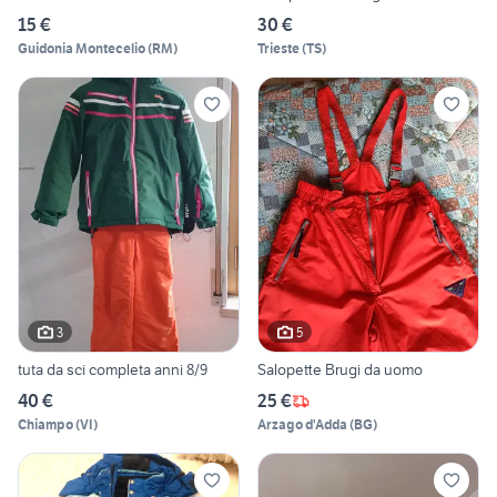
15 €
30 €
Guidonia Montecelio
(
RM
)
Trieste
(
TS
)
3
5
tuta da sci completa anni 8/9
Salopette Brugi da uomo
40 €
25 €
Chiampo
(
VI
)
Arzago d'Adda
(
BG
)