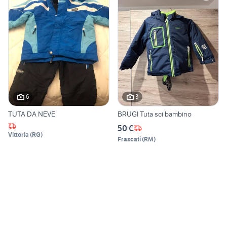
6
3
TUTA DA NEVE
BRUGI Tuta sci bambino
50 €
Vittoria
(
RG
)
Frascati
(
RM
)