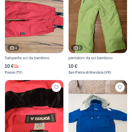
4
2
Salopette sci da bambino
pantaloni da sci bambino
10 €
10 €
Paese
(
TV
)
San Pietro di Morubio
(
VR
)