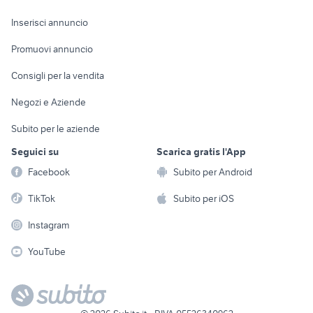
Arredamento e
Console e
Accessori per
Casalinghi
Inserisci annuncio
Videogiochi
animali
Elettrodomestici
Promuovi annuncio
Audio/Video
Musica e Film
Giardino e Fai da te
Consigli per la vendita
Fotografia
Libri e Riviste
Abbigliamento e
Negozi e Aziende
Telefonia
Strumenti Musicali
Accessori
Subito per le aziende
Sports
Tutto per i bambini
Seguici su
Scarica gratis l'App
Biciclette
Facebook
Subito per Android
Collezionismo
TikTok
Subito per iOS
Instagram
YouTube