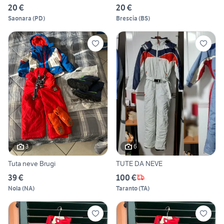
20 €
20 €
Saonara
(
PD
)
Brescia
(
BS
)
3
6
Tuta neve Brugi
TUTE DA NEVE
39 €
100 €
Nola
(
NA
)
Taranto
(
TA
)