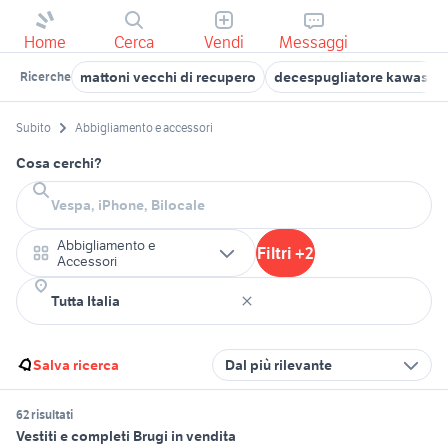
Home
Cerca
Vendi
Messaggi
mattoni vecchi di recupero
decespugliatore kawasaki
Ricerche
Subito
Abbigliamento e accessori
Cosa cerchi?
Abbigliamento e
Filtri +2
Accessori
Salva ricerca
Dal più rilevante
62 risultati
Vestiti e completi Brugi in vendita