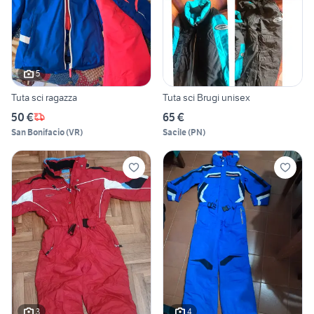
5
Tuta sci ragazza
Tuta sci Brugi unisex
50 €
65 €
San Bonifacio
(
VR
)
Sacile
(
PN
)
3
4