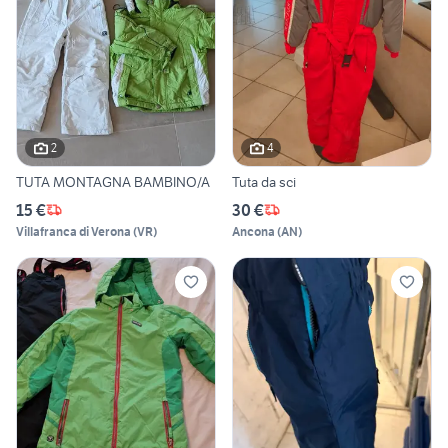
2
4
TUTA MONTAGNA BAMBINO/A
Tuta da sci
15 €
30 €
Villafranca di Verona
(
VR
)
Ancona
(
AN
)