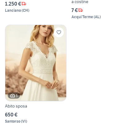
a costine
1.250 €
7 €
Lanciano
(
CH
)
Acqui Terme
(
AL
)
5
Abito sposa
650 €
Santorso
(
VI
)