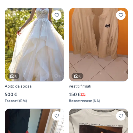
6
6
Abito da sposa
vestiti firmati
500 €
150 €
Frascati
(
RM
)
Boscotrecase
(
NA
)