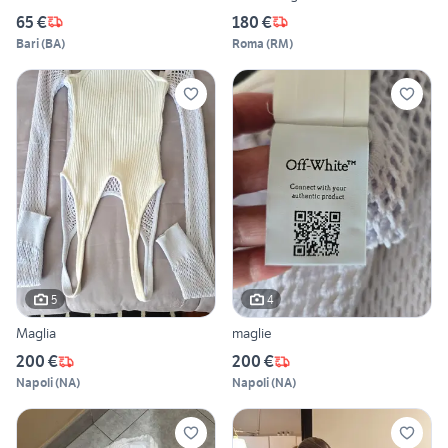
65 €
180 €
Bari
(
BA
)
Roma
(
RM
)
5
4
Maglia
maglie
200 €
200 €
Napoli
(
NA
)
Napoli
(
NA
)