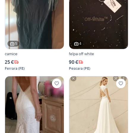
5
4
camice
felpa off white
25 €
90 €
Ferrara
(
FE
)
Pescara
(
PE
)