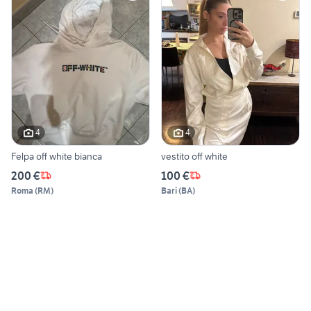
4
4
Felpa off white bianca
vestito off white
200 €
100 €
Roma
(
RM
)
Bari
(
BA
)