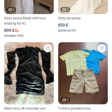
6
4
Abito sposa Made with love
Abito da sposa
bridal tg 40-42
650 €
900 €
Santorso
(
VI
)
Mondovi'
(
CN
)
6
Abito nero off-shoulder con
T-shirt e pantaloncino