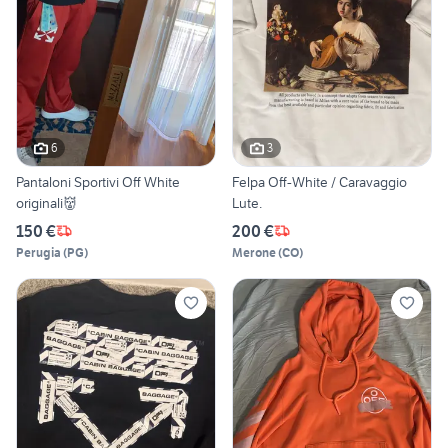
6
3
Pantaloni Sportivi Off White
Felpa Off-White / Caravaggio
originali👹
Lute.
150 €
200 €
Perugia
(
PG
)
Merone
(
CO
)