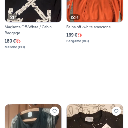
4
4
Maglietta Off-White / Cabin
Felpa off -white arancione
Baggage
169 €
180 €
Bergamo
(
BG
)
Merone
(
CO
)