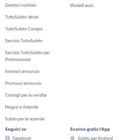
altro
Gestisci cookies
Modelli auto
Case vacanza
TuttoSubito Vendi
Uffici e Locali
TuttoSubito Compra
commerciali
Servizio TuttoSubito
elettronica
per la casa e la
sports e hobby
Servizio TuttoSubito per
persona
Informatica
Animali
Professionisti
Arredamento e
Console e
Accessori per
Casalinghi
Inserisci annuncio
Videogiochi
animali
Elettrodomestici
Promuovi annuncio
Audio/Video
Musica e Film
Giardino e Fai da te
Consigli per la vendita
Fotografia
Libri e Riviste
Abbigliamento e
Negozi e Aziende
Telefonia
Strumenti Musicali
Accessori
Subito per le aziende
Sports
Tutto per i bambini
Seguici su
Scarica gratis l'App
Biciclette
Facebook
Subito per Android