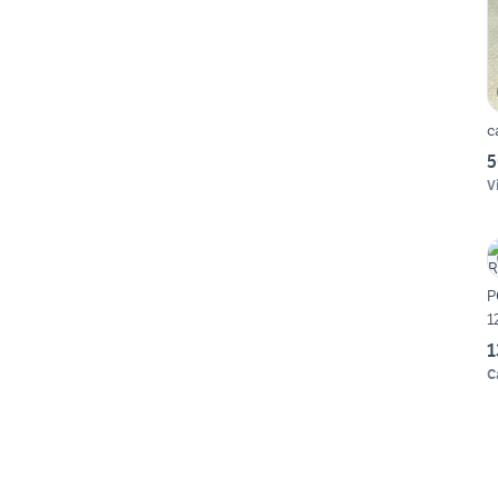
c
5
V
P
1
1
C