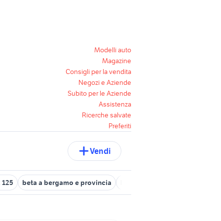
Modelli auto
Magazine
Consigli per la vendita
Negozi e Aziende
Subito per le Aziende
Assistenza
Ricerche salvate
Preferiti
Vendi
 125
beta a bergamo e provincia
ktm smr 125
beta alp 200 us