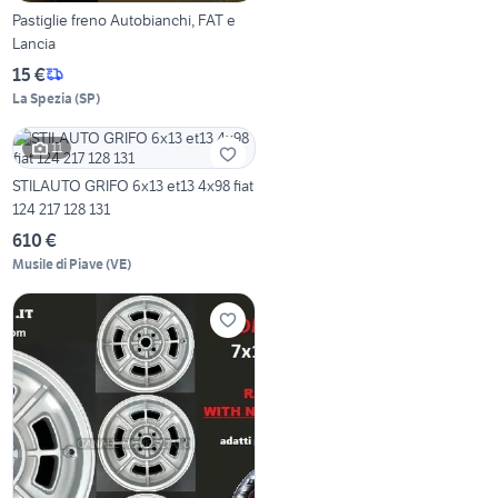
Pastiglie freno Autobianchi, FAT e
Lancia
15 €
La Spezia
(
SP
)
11
STILAUTO GRIFO 6x13 et13 4x98 fiat
124 217 128 131
610 €
Musile di Piave
(
VE
)