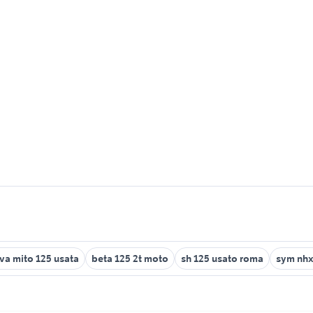
va mito 125 usata
beta 125 2t moto
sh 125 usato roma
sym nhx