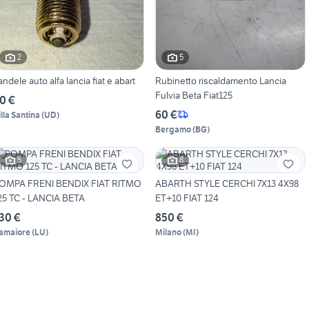
2
5
andele auto alfa lancia fiat e abart
Rubinetto riscaldamento Lancia
Fulvia Beta Fiat125
0 €
60 €
illa Santina
(
UD
)
Bergamo
(
BG
)
5
8
OMPA FRENI BENDIX FIAT RITMO
ABARTH STYLE CERCHI 7X13 4X98
25 TC - LANCIA BETA
ET+10 FIAT 124
30 €
850 €
amaiore
(
LU
)
Milano
(
MI
)