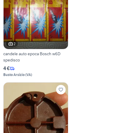
2
candele auto epoca Bosch w6D
spedisco
4 €
Busto Arsizio
(
VA
)