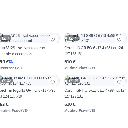
3
27
eta M128 - set vassoio con
Cerchi 13 GRIFO 6x13 4x98 fiat 124
ussole e accessori
127 128 131
50 €
610 €
imodrone
(
MI
)
Musile di Piave
(
VE
)
29
30
erchi in lega 13 GRIFO 6x13 4x98
Cerchi GRIFO 6x13 et13 4x98 fiat 124
iat 124 127 x19
127 128 131
63 €
610 €
usile di Piave
(
VE
)
Musile di Piave
(
VE
)