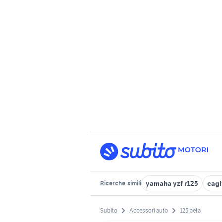
yamaha yzf r125
cagi
Ricerche
simili
Subito
Accessori auto
125 beta