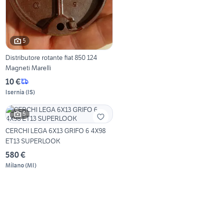
5
Distributore rotante fiat 850 124
Magneti Marelli
10 €
Isernia
(
IS
)
5
CERCHI LEGA 6X13 GRIFO 6 4X98
ET13 SUPERLOOK
580 €
Milano
(
MI
)