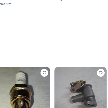
oma
(
RM
)