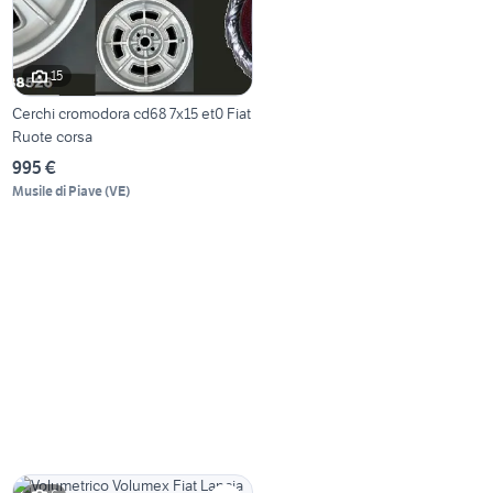
15
Cerchi cromodora cd68 7x15 et0 Fiat
Ruote corsa
995 €
Musile di Piave
(
VE
)