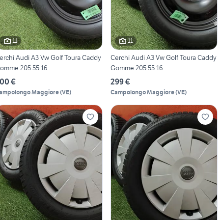
11
11
erchi Audi A3 Vw Golf Toura Caddy
Cerchi Audi A3 Vw Golf Toura Caddy
omme 205 55 16
Gomme 205 55 16
00 €
299 €
ampolongo Maggiore
(
VE
)
Campolongo Maggiore
(
VE
)