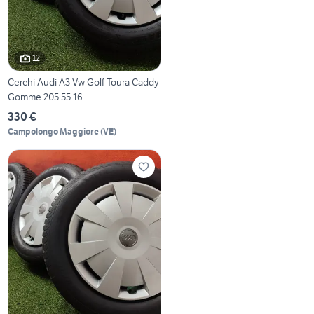
12
Cerchi Audi A3 Vw Golf Toura Caddy
Gomme 205 55 16
330 €
Campolongo Maggiore
(
VE
)