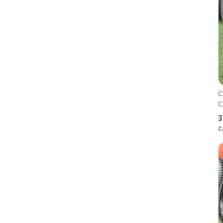
C
C
3
C