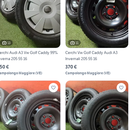
13
11
erchi Audi A3 Vw Golf Caddy 99%
Cerchi Vw Golf Caddy Audi A3
nverna 205 55 16
Invernali 205 55 16
50 €
370 €
ampolongo Maggiore
(
VE
)
Campolongo Maggiore
(
VE
)