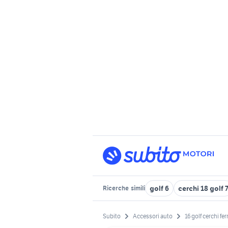
golf 6
cerchi 18 golf 
Ricerche
simili
Subito
Accessori auto
16 golf cerchi fer