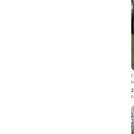
C
I
2
C