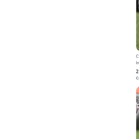
C
I
2
C