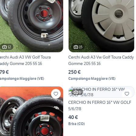
12
15
erchi Audi A3 VW Golf Toura
Cerchi Audi A3 Vw Golf Toura Caddy
addy Gomme 205 55 16
Gomme 205 55 16
79 €
250 €
ampolongo Maggiore
(
VE
)
Campolongo Maggiore
(
VE
)
6
CERCHIO IN FERRO 16" VW GOLF
5/6/7/8
40 €
Erba
(
CO
)