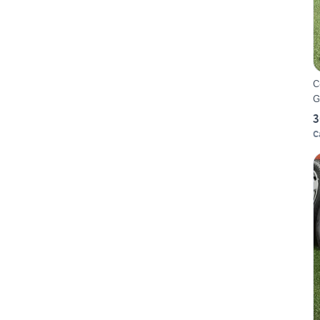
C
G
3
C