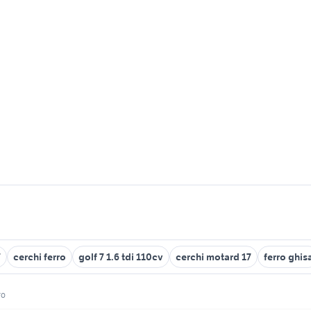
7
cerchi ferro
golf 7 1.6 tdi 110cv
cerchi motard 17
ferro ghis
ro