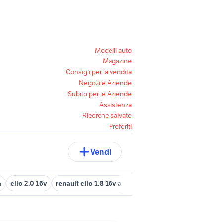
Modelli auto
Magazine
Consigli per la vendita
Negozi e Aziende
Subito per le Aziende
Assistenza
Ricerche salvate
Preferiti
Vendi
a
clio 2.0 16v
renault clio 1.8 16v auto
cerchi clio rs
golf terz