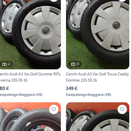
12
15
erchi Audi A3 Vw Golf Gomme 99%
Cerchi Audi A3 Vw Golf Toura Caddy
nverna 205 55 16
Gomme 205 55 16
80 €
349 €
ampolongo Maggiore
(
VE
)
Campolongo Maggiore
(
VE
)