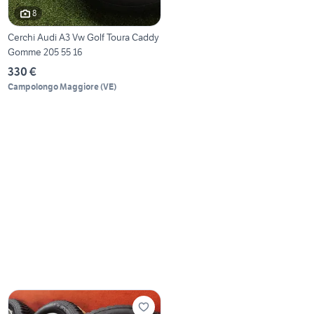
8
Cerchi Audi A3 Vw Golf Toura Caddy
Gomme 205 55 16
330 €
Campolongo Maggiore
(
VE
)