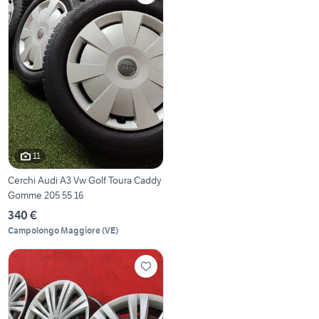
11
Cerchi Audi A3 Vw Golf Toura Caddy
Gomme 205 55 16
340 €
Campolongo Maggiore
(
VE
)