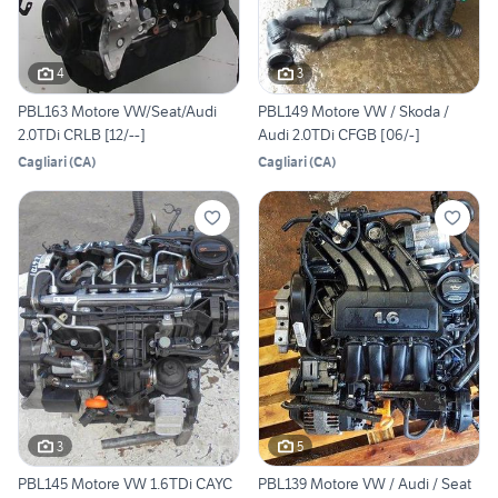
4
3
PBL163 Motore VW/Seat/Audi
PBL149 Motore VW / Skoda /
2.0TDi CRLB [12/--]
Audi 2.0TDi CFGB [06/-]
Cagliari
(
CA
)
Cagliari
(
CA
)
3
5
PBL145 Motore VW 1.6TDi CAYC
PBL139 Motore VW / Audi / Seat