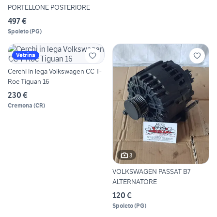
PORTELLONE POSTERIORE
497 €
Spoleto
(
PG
)
Vetrina
Cerchi in lega Volkswagen CC T-
Roc Tiguan 16
230 €
Cremona
(
CR
)
3
VOLKSWAGEN PASSAT B7
ALTERNATORE
120 €
Spoleto
(
PG
)