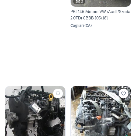
3
PBL146 Motore VW /Audi /Skoda
2.0TDi CBBB [05/18]
Cagliari
(
CA
)