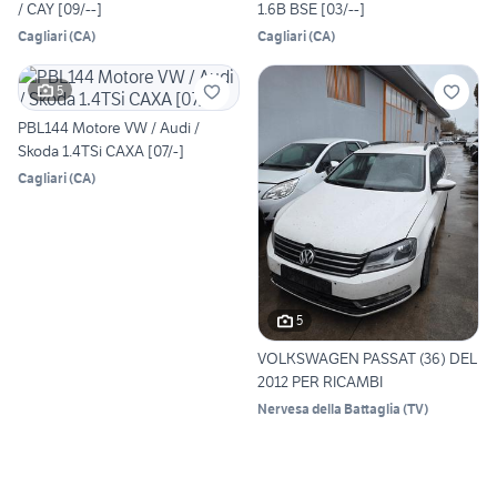
/ CAY [09/--]
1.6B BSE [03/--]
Cagliari
(
CA
)
Cagliari
(
CA
)
5
PBL144 Motore VW / Audi /
Skoda 1.4TSi CAXA [07/-]
Cagliari
(
CA
)
5
VOLKSWAGEN PASSAT (36) DEL
2012 PER RICAMBI
Nervesa della Battaglia
(
TV
)