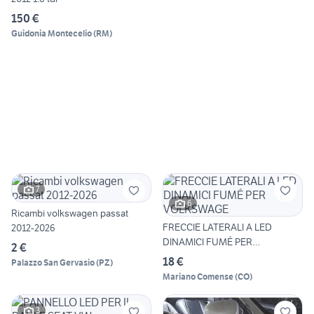
150 €
Guidonia Montecelio
(
RM
)
7
6
Ricambi volkswagen passat
FRECCIE LATERALI A LED
2012-2026
DINAMICI FUMÉ PER
2 €
VOLKSWAGE
18 €
Palazzo San Gervasio
(
PZ
)
Mariano Comense
(
CO
)
3