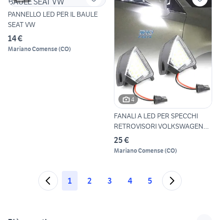
PANNELLO LED PER IL BAULE
SEAT VW
14 €
Mariano Comense
(
CO
)
4
FANALI A LED PER SPECCHI
RETROVISORI VOLKSWAGEN
VW
25 €
Mariano Comense
(
CO
)
1
2
3
4
5