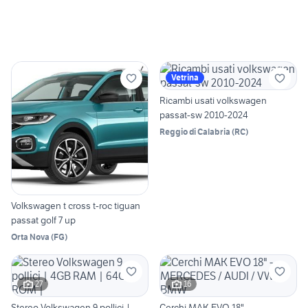
Vetrina
Ricambi usati volkswagen
passat-sw 2010-2024
Reggio di Calabria
(
RC
)
Volkswagen t cross t-roc tiguan
passat golf 7 up
Orta Nova
(
FG
)
27
16
Stereo Volkswagen 9 pollici |
Cerchi MAK EVO 18" -