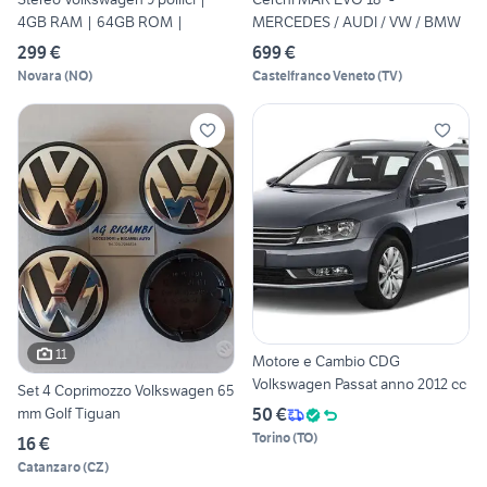
4GB RAM | 64GB ROM |
MERCEDES / AUDI / VW / BMW
299 €
699 €
Novara
(
NO
)
Castelfranco Veneto
(
TV
)
11
Motore e Cambio CDG
Volkswagen Passat anno 2012 cc
Set 4 Coprimozzo Volkswagen 65
50 €
mm Golf Tiguan
Torino
(
TO
)
16 €
Catanzaro
(
CZ
)