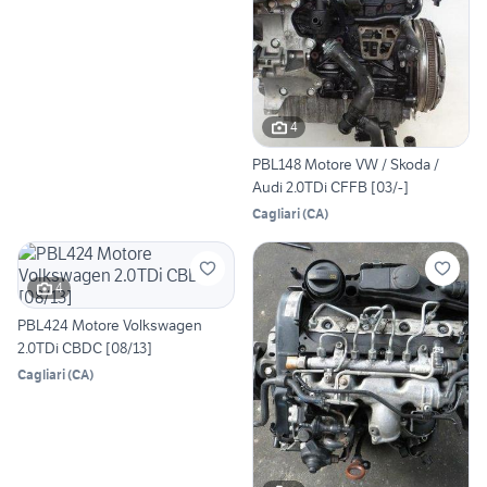
4
PBL148 Motore VW / Skoda /
Audi 2.0TDi CFFB [03/-]
Cagliari
(
CA
)
4
PBL424 Motore Volkswagen
2.0TDi CBDC [08/13]
Cagliari
(
CA
)