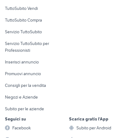
Case vacanza
TuttoSubito Vendi
Uffici e Locali
TuttoSubito Compra
commerciali
Servizio TuttoSubito
elettronica
per la casa e la
sports e hobby
Servizio TuttoSubito per
persona
Informatica
Animali
Professionisti
Arredamento e
Console e
Accessori per
Casalinghi
Inserisci annuncio
Videogiochi
animali
Elettrodomestici
Promuovi annuncio
Audio/Video
Musica e Film
Giardino e Fai da te
Consigli per la vendita
Fotografia
Libri e Riviste
Abbigliamento e
Negozi e Aziende
Telefonia
Strumenti Musicali
Accessori
Subito per le aziende
Sports
Tutto per i bambini
Seguici su
Scarica gratis l'App
Biciclette
Facebook
Subito per Android
Collezionismo