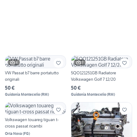
4
7
VW Passat b7 barre portatutto
5QO121251GB Radiatore
originali
Volkswagen Golf 7 12/20
50 €
50 €
Guidonia Montecelio
(
RM
)
Guidonia Montecelio
(
RM
)
Volkswagen touareg tiguan t-
cross passat ricambi
Orta Nova
(
FG
)