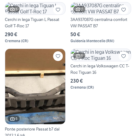
5
2
Cerchi in lega Tiguan L Passat
3AA937087G centralina comfort
Golf T-Roc 17
VW PASSAT B7
290 €
50 €
Cremona
(
CR
)
Guidonia Montecelio
(
RM
)
5
Cerchi in lega Volkswagen CC T-
Roc Tiguan 16
230 €
Cremona
(
CR
)
6
Ponte posteriore Passat b7 dal
2012 1.6 tdi