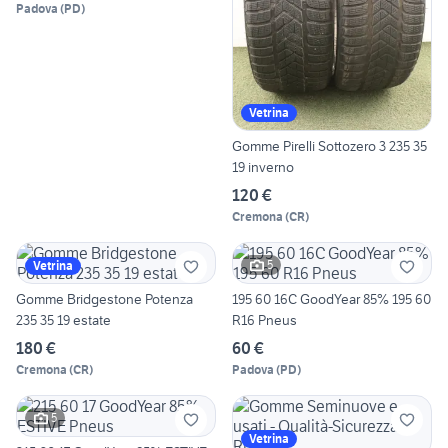
Padova
(
PD
)
Vetrina
Gomme Pirelli Sottozero 3 235 35
19 inverno
120 €
Cremona
(
CR
)
5
Vetrina
Gomme Bridgestone Potenza
195 60 16C GoodYear 85% 195 60
235 35 19 estate
R16 Pneus
180 €
60 €
Cremona
(
CR
)
Padova
(
PD
)
5
Vetrina