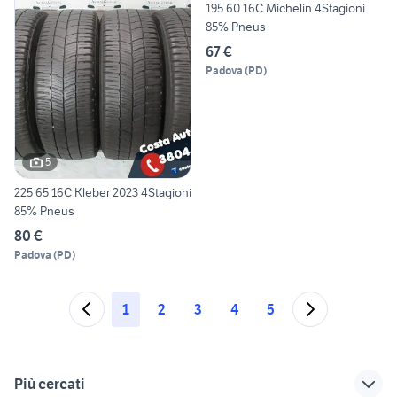
195 60 16C Michelin 4Stagioni
85% Pneus
67 €
Padova
(
PD
)
5
225 65 16C Kleber 2023 4Stagioni
85% Pneus
80 €
Padova
(
PD
)
1
2
3
4
5
Più cercati