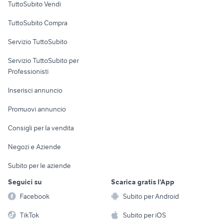
TuttoSubito Vendi
Uffici e Locali
TuttoSubito Compra
commerciali
Servizio TuttoSubito
elettronica
per la casa e la
sports e hobby
Servizio TuttoSubito per
persona
Informatica
Animali
Professionisti
Arredamento e
Console e
Accessori per
Casalinghi
Inserisci annuncio
Videogiochi
animali
Elettrodomestici
Promuovi annuncio
Audio/Video
Musica e Film
Giardino e Fai da te
Consigli per la vendita
Fotografia
Libri e Riviste
Abbigliamento e
Negozi e Aziende
Telefonia
Strumenti Musicali
Accessori
Subito per le aziende
Sports
Tutto per i bambini
Seguici su
Scarica gratis l'App
Biciclette
Facebook
Subito per Android
Collezionismo
TikTok
Subito per iOS