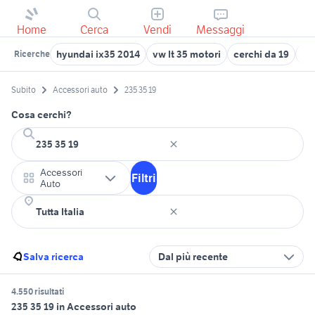
Home
Cerca
Vendi
Messaggi
hyundai ix35 2014
vw lt 35 motori
cerchi da 19
aud
Ricerche
Subito
Accessori auto
235 35 19
Cosa cerchi?
Accessori
Filtri
Auto
Salva ricerca
Dal più recente
4.550 risultati
235 35 19 in Accessori auto