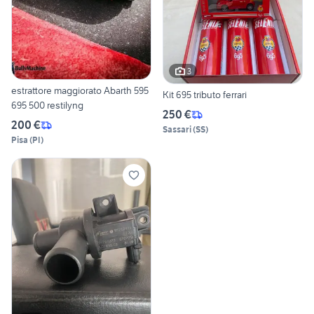
3
estrattore maggiorato Abarth 595
Kit 695 tributo ferrari
695 500 restilyng
250 €
200 €
Sassari
(
SS
)
Pisa
(
PI
)