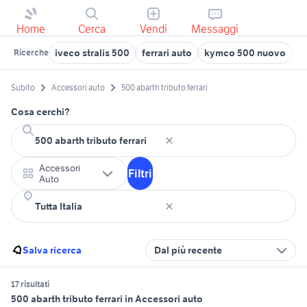
Home
Cerca
Vendi
Messaggi
iveco stralis 500
ferrari auto
kymco 500 nuovo
1
Ricerche
Subito
Accessori auto
500 abarth tributo ferrari
Cosa cerchi?
Accessori
Filtri
Auto
Salva ricerca
Dal più recente
17 risultati
500 abarth tributo ferrari in Accessori auto