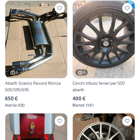
6
6
Abarth Scarico Record Monza
Cerchi tributo ferrari per 500
500/595/695
abarth
650 €
400 €
Aversa
(
CE
)
Bianze'
(
VC
)