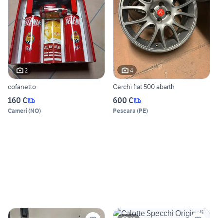
2
4
cofanetto
Cerchi fiat 500 abarth
160 €
600 €
Cameri
(
NO
)
Pescara
(
PE
)