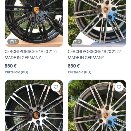
3
3
CERCHI PORSCHE 19 20 21 22
CERCHI PORSCHE 19 20 21 22
MADE IN GERMANY
MADE IN GERMANY
860 €
860 €
Curtarolo
(
PD
)
Curtarolo
(
PD
)