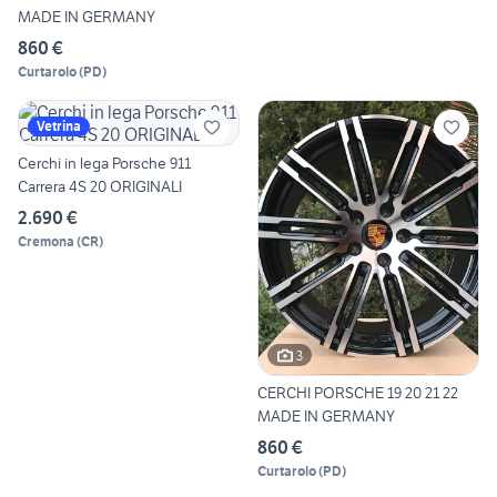
MADE IN GERMANY
860 €
Curtarolo
(
PD
)
Vetrina
Cerchi in lega Porsche 911
Carrera 4S 20 ORIGINALI
2.690 €
Cremona
(
CR
)
3
CERCHI PORSCHE 19 20 21 22
MADE IN GERMANY
860 €
Curtarolo
(
PD
)