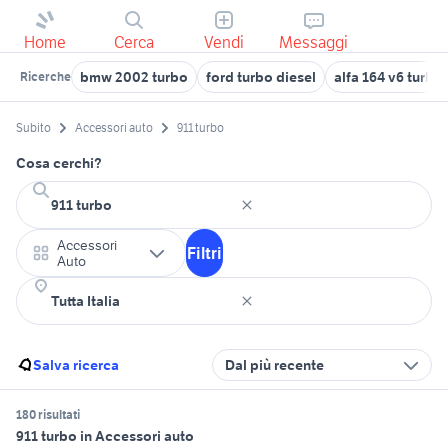
Home
Cerca
Vendi
Messaggi
bmw 2002 turbo
ford turbo diesel
alfa 164 v6 turbo
Ricerche
Subito
Accessori auto
911 turbo
Cosa cerchi?
Accessori
Filtri
Auto
Salva ricerca
Dal più recente
180 risultati
911 turbo in Accessori auto