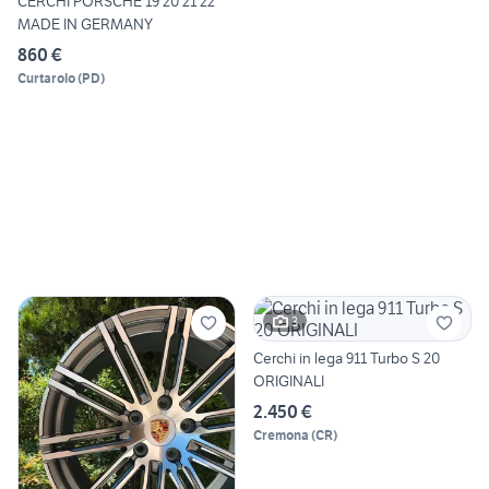
CERCHI PORSCHE 19 20 21 22
MADE IN GERMANY
860 €
Curtarolo
(
PD
)
3
Cerchi in lega 911 Turbo S 20
ORIGINALI
2.450 €
Cremona
(
CR
)