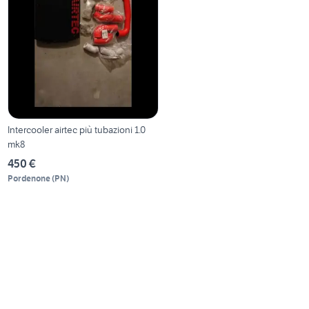
Intercooler airtec più tubazioni 1.0
mk8
450 €
Pordenone
(
PN
)