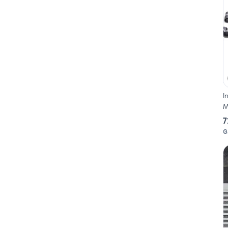
I
M
7
G