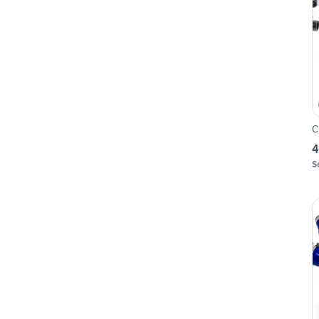
C
4
S