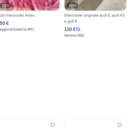
6
6
ubi intercooler Airtec
Intercooler originale audi tt, audi A3
e golf 8
50 €
130 €
eggio di Calabria
(
RC
)
Genova
(
GE
)