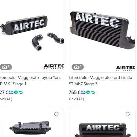
5
3
ntercooler Maggiorato Toyota Yaris
Intercooler Maggiorato Ford Fiesta
R MK1 Stage 1
ST MK7 Stage 3
27 €
765 €
avi
(
AL
)
Gavi
(
AL
)