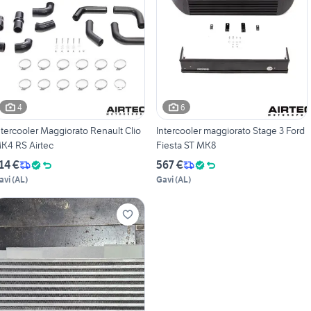
4
6
ntercooler Maggiorato Renault Clio
Intercooler maggiorato Stage 3 Ford
K4 RS Airtec
Fiesta ST MK8
14 €
567 €
avi
(
AL
)
Gavi
(
AL
)