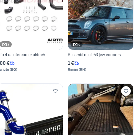
3
6
lio 4 rs intercooler airtech
Riicambi mini r53 jcw coopers
00 €
1 €
eriate
(
BG
)
Rimini
(
RN
)