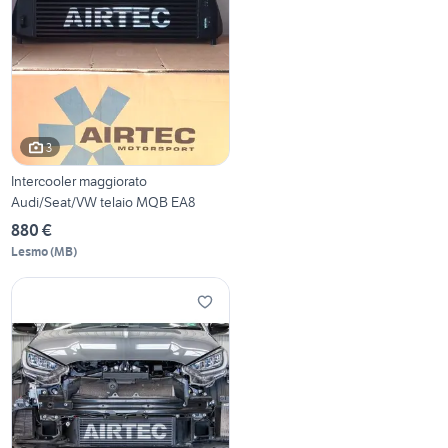
3
Intercooler maggiorato
Audi/Seat/VW telaio MQB EA8
880 €
Lesmo
(
MB
)