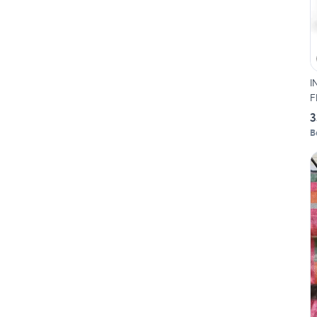
I
F
3
B