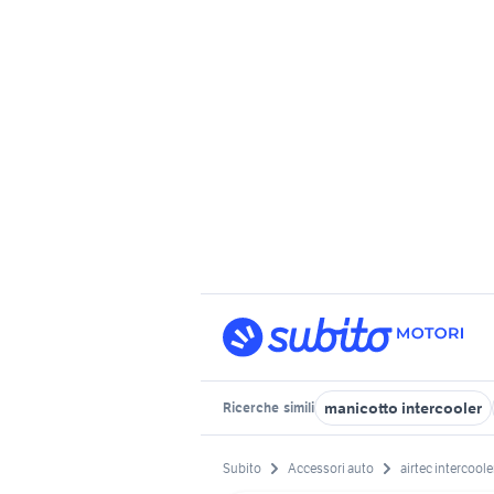
manicotto intercooler
Ricerche
simili
Subito
Accessori auto
airtec intercoole