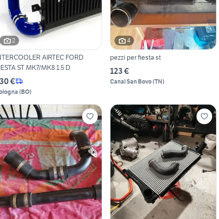
2
4
NTERCOOLER AIRTEC FORD
pezzi per fiesta st
IESTA ST MK7/MK8 1.5 D
123 €
30 €
Canal San Bovo
(
TN
)
ologna
(
BO
)