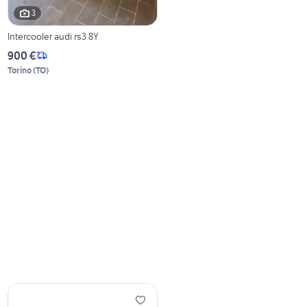
3
Intercooler audi rs3 8Y
900 €
Torino
(
TO
)