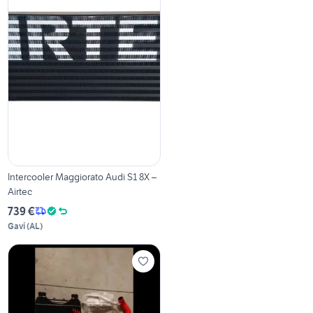
Intercooler Maggiorato Audi S1 8X –
Airtec
739 €
Gavi
(
AL
)