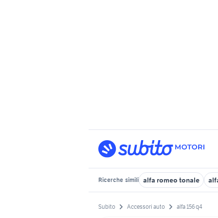
alfa romeo tonale
alf
Ricerche
simili
Subito
Accessori auto
alfa 156 q4