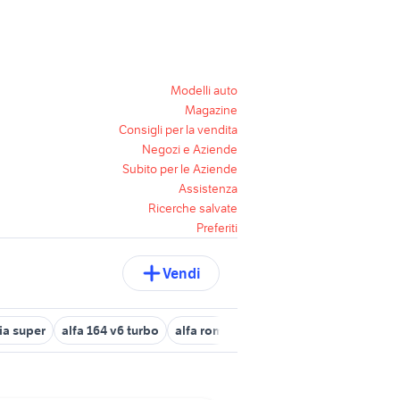
Modelli auto
Magazine
Consigli per la vendita
Negozi e Aziende
Subito per le Aziende
Assistenza
Ricerche salvate
Preferiti
Vendi
ia super
alfa 164 v6 turbo
alfa romeo tonale diesel
alfa 159 us