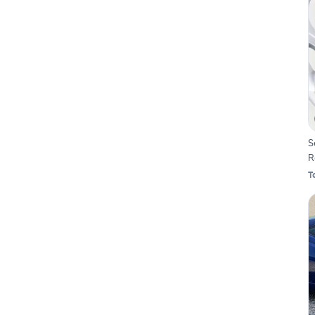
S
R
T