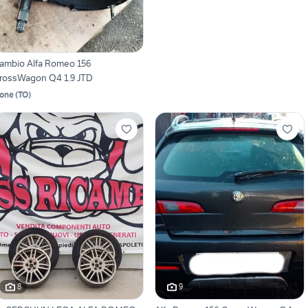
ambio Alfa Romeo 156
rossWagon Q4 1.9 JTD
one
(
TO
)
8
9