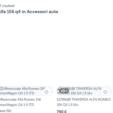
7 risultati
lfa 156 q4 in Accessori auto
4
ifferenziale Alfa Romeo 156
51795688 TRAVERSA ALFA ROMEO
rossWagon Q4 1.9 JTD
156 Q4 1.9 16v
one
(
TO
)
790 €