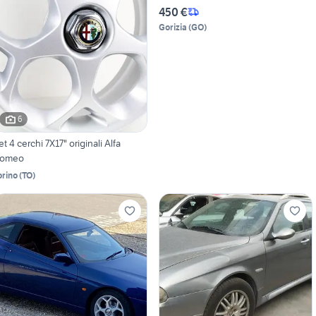
450 €
Gorizia
(
GO
)
6
et 4 cerchi 7X17" originali Alfa
omeo
orino
(
TO
)