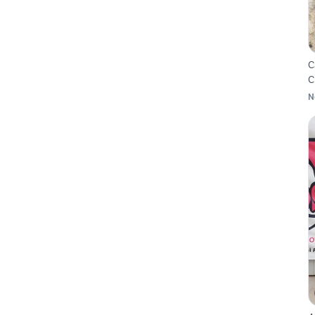
C
C
N