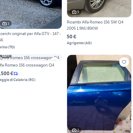
9
Ricambi Alfa Romeo 156 SW Q4
3
2005 1.9MJ 85KW
 cerchi originali per Alfa GTV - 147 -
50 €
56
Agrigento
(
AG
)
orino
(
TO
)
6
lfa Romeo 156 crosswagon Q4
.500 €
eggio di Calabria
(
RC
)
2