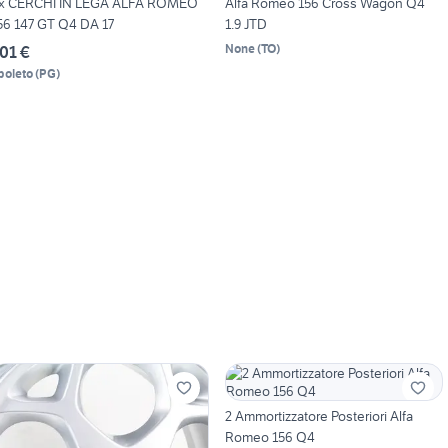
x CERCHI IN LEGA ALFA ROMEO
Alfa Romeo 156 Cross Wagon Q4
56 147 GT Q4 DA 17
1.9 JTD
None
(
TO
)
01 €
poleto
(
PG
)
2 Ammortizzatore Posteriori Alfa
Romeo 156 Q4