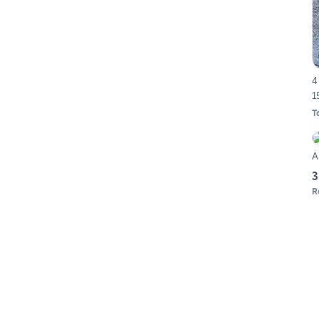
4
1
T
A
3
R