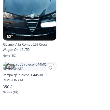
2
Ricambi Alfa Romeo 156 Cross
Wagon Q4 1.9 JTD
None
(
TO
)
8
Pompa cp1h diesel 0445010130
REVISIONATA
350 €
Ginosa
(
TA
)