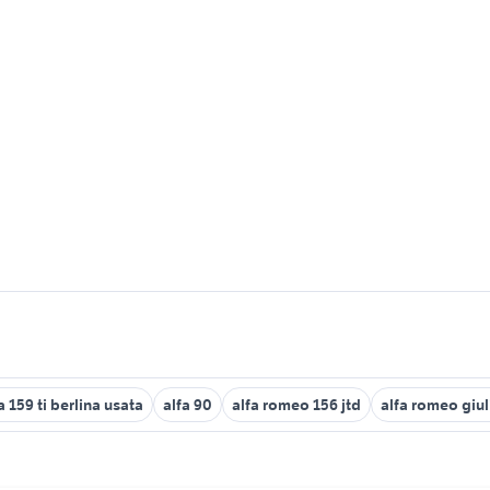
a 159 ti berlina usata
alfa 90
alfa romeo 156 jtd
alfa romeo giul