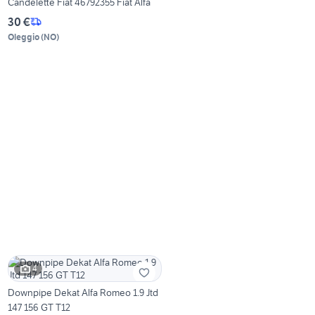
Candelette Fiat 46792355 Fiat Alfa
30 €
Oleggio
(
NO
)
4
Downpipe Dekat Alfa Romeo 1.9 Jtd
147 156 GT T12