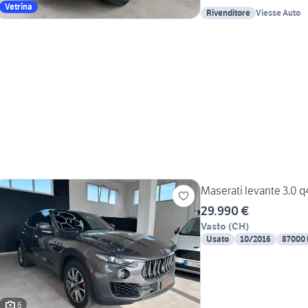
Vetrina
Rivenditore
Viesse Auto
Maserati levante 3.0 q
29.990 €
Vasto
(
CH
)
Usato
10/2016
87000
6