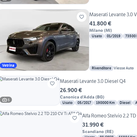
Maserati Levante 3.0 
41.800 €
Milano
(
MI
)
Usato
01/2019
73500
Vetrina
Rivenditore
Viesse Auto
Maserati Levante 3.0 Diesel Q4
26.900 €
Canonica d'Adda
(
BG
)
6
Usato
05/2017
190000 Km
Diesel
Alfa Romeo Stelvio 2.2 TD
31.990 €
Scandiano
(
RE
)