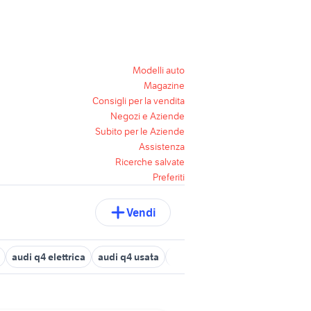
Modelli auto
Magazine
Consigli per la vendita
Negozi e Aziende
Subito per le Aziende
Assistenza
Ricerche salvate
Preferiti
Vendi
audi q4 elettrica
audi q4 usata
audi q4 2023
audi q4 2018 a