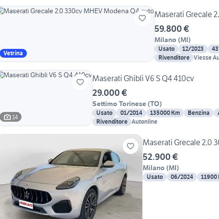
Maserati Grecale 
59.800 €
Milano
(
MI
)
Usato
12/2023
43
Vetrina
Rivenditore
Viesse A
Maserati Ghibli V6 S Q4 410cv
29.000 €
Settimo Torinese
(
TO
)
Usato
01/2014
135000 Km
Benzina
14
Rivenditore
Autonline
Maserati Grecale 2.0
52.900 €
Milano
(
MI
)
Usato
06/2024
11900