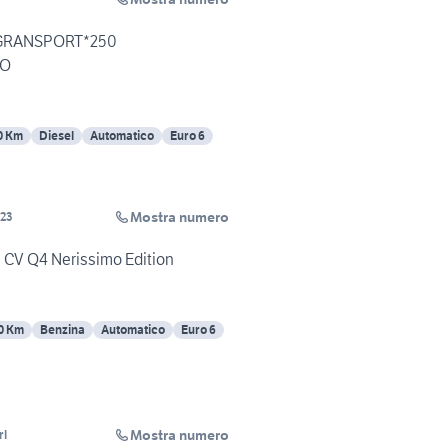
GRANSPORT*250
RO
0 Km
Diesel
Automatico
Euro 6
Mostra numero
23
0 CV Q4 Nerissimo Edition
0 Km
Benzina
Automatico
Euro 6
Mostra numero
rl