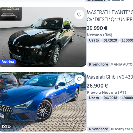
MASERATI LEVANTE*
CV*DIESEL*Q4*UNIP
29.990 €
Nettuno
(
RM
)
Usato
01/2020
15000
Vetrina
Rivenditore
MANIA AUTO 
Maserati Ghibli V6 43
26.900 €
Pieve a Nievole
(
PT
)
Usato
04/2018
19000
15
Rivenditore
Tuscany car s