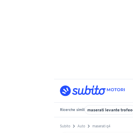
maserati levante trofeo
Ricerche
simili
Subito
Auto
maserati q4