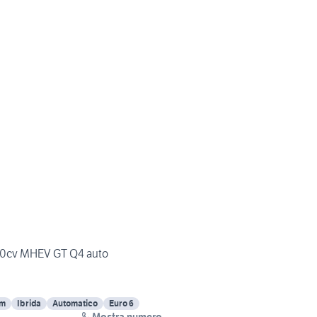
300cv MHEV GT Q4 auto
Km
Ibrida
Automatico
Euro 6
Mostra numero