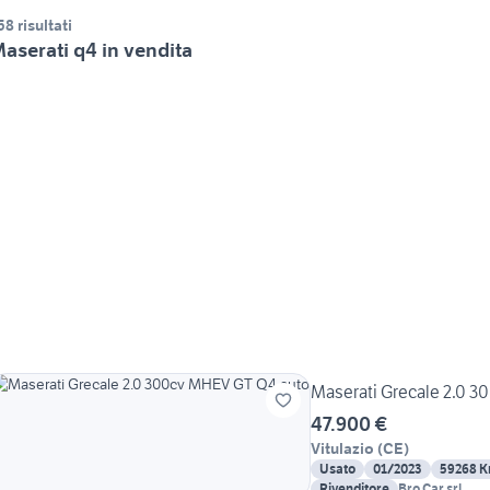
58 risultati
aserati q4 in vendita
Maserati Grecale 2.0 
47.900 €
Vitulazio
(
CE
)
Usato
01/2023
59268 
Rivenditore
Bro.Car srl