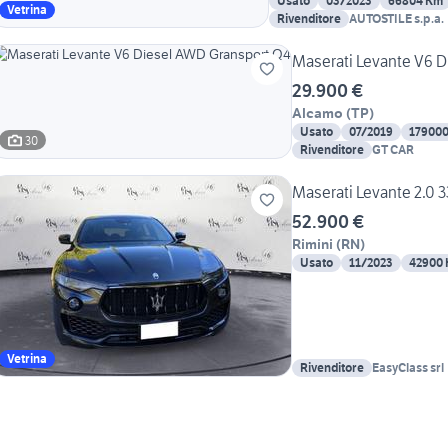
Usato
03/2023
66804 Km
Vetrina
Rivenditore
AUTOSTILE s.p.a.
Maserati Levante V6 
29.900 €
Alcamo
(
TP
)
Usato
07/2019
17900
30
Rivenditore
GT CAR
Maserati Levante 2.0 
52.900 €
Rimini
(
RN
)
Usato
11/2023
42900
Vetrina
Rivenditore
EasyClass srl