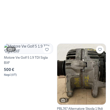
5
Motore Vw Golf 5 1.9 TDI Sigla
BXF
500 €
Nepi
(
VT
)
7
PBL747 Alternatore Skoda 1.9tdi