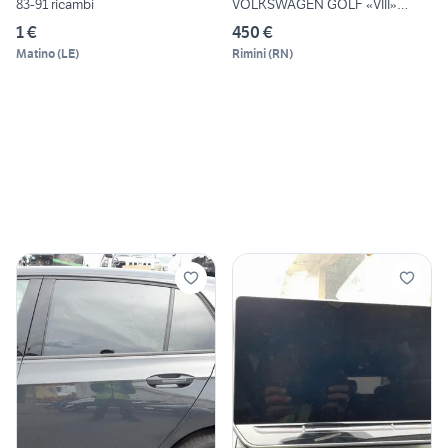
83-91 ricambi
VOLKSWAGEN GOLF «VIII»
(2024)
1 €
450 €
Matino
(
LE
)
Rimini
(
RN
)