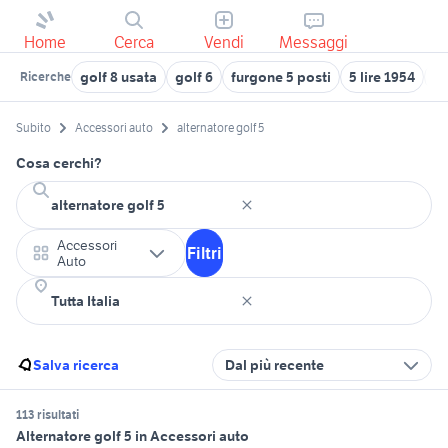
Home
Cerca
Vendi
Messaggi
golf 8 usata
golf 6
furgone 5 posti
5 lire 1954
au
Ricerche
Subito
Accessori auto
alternatore golf 5
Cosa cerchi?
Accessori
Filtri
Auto
Salva ricerca
Dal più recente
113 risultati
Alternatore golf 5 in Accessori auto