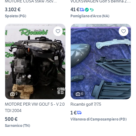
MOTORE CUSA 55kw 75cv
VOLKSWAGEN Golf 5 Berlina 2.0
DIESEL
Dies
3.102 €
41 €
Spoleto
(
PG
)
Pomigliano d'Arco
(
NA
)
9
6
MOTORE PER VW GOLF 5 - V 2.0
Ricambi golf 7/7.5
TDI 2004
1 €
500 €
Villanova di Camposampiero
(
PD
)
Sarnonico
(
TN
)