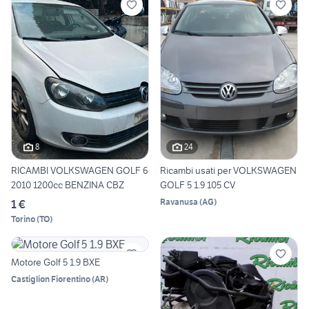
8
24
RICAMBI VOLKSWAGEN GOLF 6
Ricambi usati per VOLKSWAGEN
2010 1200cc BENZINA CBZ
GOLF 5 1.9 105 CV
Ravanusa
(
AG
)
1 €
Torino
(
TO
)
Motore Golf 5 1.9 BXE
Castiglion Fiorentino
(
AR
)