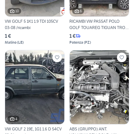
10
6
VW GOLF 5 1K1 1.9 TDI 105CV
RICAMBI VW PASSAT POLO
03-08 /ricambi
GOLF TOUAREG TIGUAN TROC
UP
1 €
1 €
Matino
(
LE
)
Potenza
(
PZ
)
4
VW GOLF 2 19E, 1G1 1.6 D 54CV
ABS (GRUPPO) ANT.