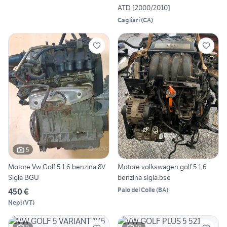
ATD [2000/2010]
Cagliari
(
CA
)
5
Motore Vw Golf 5 1.6 benzina 8V
Motore volkswagen golf 5 1.6
Sigla BGU
benzina sigla:bse
Palo del Colle
(
BA
)
450 €
Nepi
(
VT
)