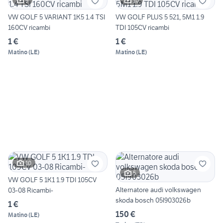
9
10
VW GOLF 5 VARIANT 1K5 1.4 TSI
VW GOLF PLUS 5 521, 5M1 1.9
160CV ricambi
TDI 105CV ricambi
1 €
1 €
Matino
(
LE
)
Matino
(
LE
)
10
5
VW GOLF 5 1K1 1.9 TDI 105CV
Alternatore audi volkswagen
03-08 Ricambi-
skoda bosch 05l903026b
1 €
150 €
Matino
(
LE
)