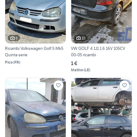
6
10
Ricambi Volkswagen Golf 5 Mk5
VW GOLF 4 1J1 1.6 16V 105CV
Quinta serie
00-05 ricambi
Pico
(
FR
)
1 €
Matino
(
LE
)