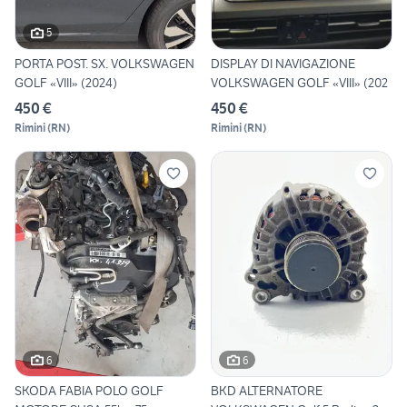
5
PORTA POST. SX. VOLKSWAGEN
DISPLAY DI NAVIGAZIONE
GOLF «VIII» (2024)
VOLKSWAGEN GOLF «VIII» (202
450 €
450 €
Rimini
(
RN
)
Rimini
(
RN
)
6
6
SKODA FABIA POLO GOLF
BKD ALTERNATORE