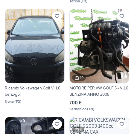
Torino
(
TO
)
10
Ricambi Volkswagen Golf VI 1.6
MOTORE PER VW GOLF 5 - V 1.6
benz/gpl
BENZINA ANNO 2005
None
(
TO
)
700 €
Sarnonico
(
TN
)
8