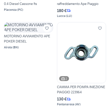
0.4 Diesel Cassone fis
raffreddamento Ape Piaggio
Piacenza
(
PC
)
180 €
Lucca
(
LU
)
MOTORINO AVVIAMENTO APE
POKER DIESEL
Airola
(
BN
)
2
CAMMA PER POMPA INIEZIONE
PIAGGIO 223964
130 €
Fontanarosa
(
AV
)