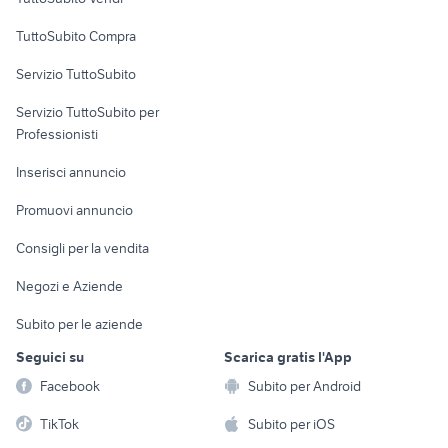
Uffici e Locali
TuttoSubito Compra
commerciali
Servizio TuttoSubito
elettronica
per la casa e la
sports e hobby
Servizio TuttoSubito per
persona
Informatica
Animali
Professionisti
Arredamento e
Console e
Accessori per
Casalinghi
Inserisci annuncio
Videogiochi
animali
Elettrodomestici
Promuovi annuncio
Audio/Video
Musica e Film
Giardino e Fai da te
Consigli per la vendita
Fotografia
Libri e Riviste
Abbigliamento e
Negozi e Aziende
Telefonia
Strumenti Musicali
Accessori
Subito per le aziende
Sports
Tutto per i bambini
Seguici su
Scarica gratis l'App
Biciclette
Facebook
Subito per Android
Collezionismo
TikTok
Subito per iOS