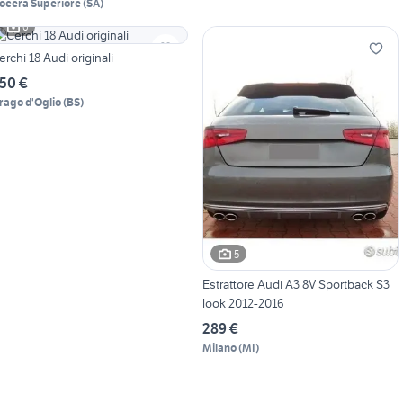
ocera Superiore
(
SA
)
6
erchi 18 Audi originali
50 €
rago d'Oglio
(
BS
)
5
Estrattore Audi A3 8V Sportback S3
look 2012-2016
289 €
Milano
(
MI
)