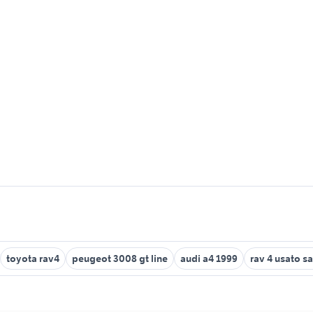
toyota rav4
peugeot 3008 gt line
audi a4 1999
rav 4 usato s