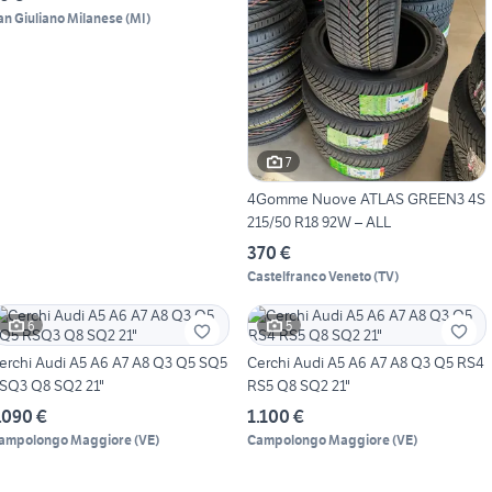
an Giuliano Milanese
(
MI
)
7
4Gomme Nuove ATLAS GREEN3 4S
215/50 R18 92W – ALL
370 €
Castelfranco Veneto
(
TV
)
6
5
erchi Audi A5 A6 A7 A8 Q3 Q5 SQ5
Cerchi Audi A5 A6 A7 A8 Q3 Q5 RS4
SQ3 Q8 SQ2 21"
RS5 Q8 SQ2 21"
.090 €
1.100 €
ampolongo Maggiore
(
VE
)
Campolongo Maggiore
(
VE
)