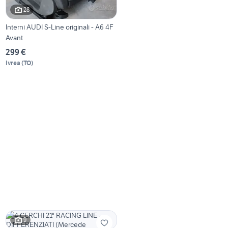
28
Interni AUDI S-Line originali - A6 4F
Avant
299 €
Ivrea
(
TO
)
9