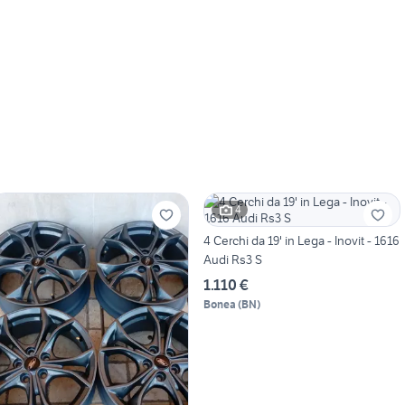
4
4 Cerchi da 19' in Lega - Inovit - 1616
Audi Rs3 S
1.110 €
Bonea
(
BN
)