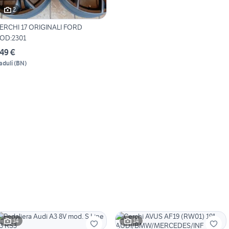
2
ERCHI 17 ORIGINALI FORD
OD:2301
49 €
aduli
(
BN
)
14
14