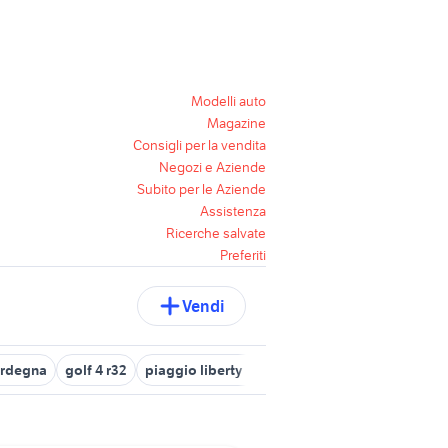
Modelli auto
Magazine
Consigli per la vendita
Negozi e Aziende
Subito per le Aziende
Assistenza
Ricerche salvate
Preferiti
Vendi
ardegna
golf 4 r32
piaggio liberty 50 4t
audi q3 2021
audi a4