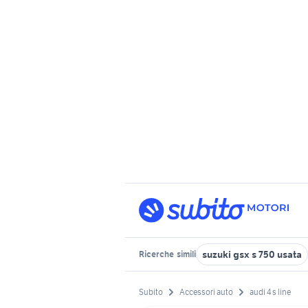
suzuki gsx s 750 usata
Ricerche
simili
Subito
Accessori auto
audi 4 s line