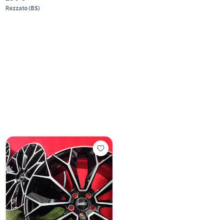
Rezzato
(
BS
)