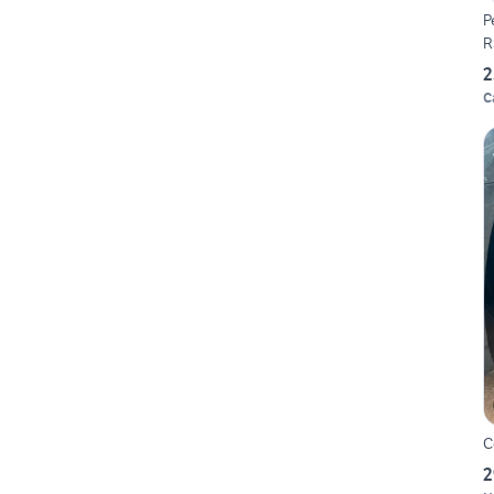
P
R
2
C
C
2