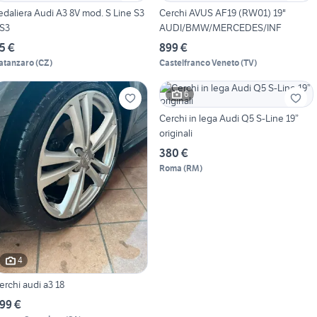
edaliera Audi A3 8V mod. S Line S3
Cerchi AVUS AF19 (RW01) 19"
S3
AUDI/BMW/MERCEDES/INF
5 €
899 €
atanzaro
(
CZ
)
Castelfranco Veneto
(
TV
)
6
Cerchi in lega Audi Q5 S-Line 19”
originali
380 €
Roma
(
RM
)
4
erchi audi a3 18
99 €