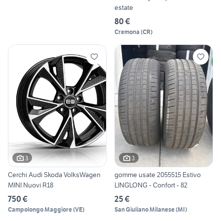
estate
80 €
Cremona
(
CR
)
3
3
Cerchi Audi Skoda VolksWagen
gomme usate 2055515 Estivo
MINI Nuovi R18
LINGLONG - Confort - 82
750 €
25 €
Campolongo Maggiore
(
VE
)
San Giuliano Milanese
(
MI
)