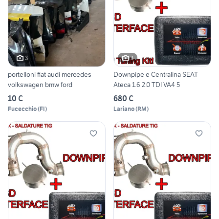
3
3
portelloni fiat audi mercedes
Downpipe e Centralina SEAT
volkswagen bmw ford
Ateca 1.6 2.0 TDI VA4 5
10 €
680 €
Fucecchio
(
FI
)
Lariano
(
RM
)