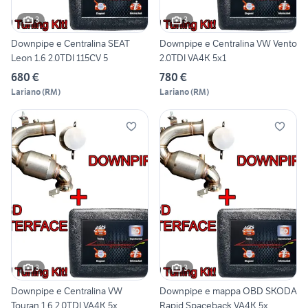
3
3
Downpipe e Centralina SEAT
Downpipe e Centralina VW Vento
Leon 1.6 2.0TDI 115CV 5
2.0TDI VA4K 5x1
680 €
780 €
Lariano
(
RM
)
Lariano
(
RM
)
3
3
Downpipe e Centralina VW
Downpipe e mappa OBD SKODA
Touran 1.6 2.0TDI VA4K 5x
Rapid Spaceback VA4K 5x