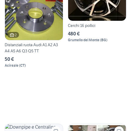
Cerchi 16 pollici
480 €
2
Grumello del Monte
(
BG
)
Distanziali ruota Audi A1 A2 A3
A4 A5 A6 Q3 Q5 TT
50 €
Acireale
(
CT
)