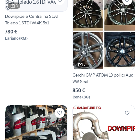
3
Downpipe e Centralina SEAT
Toledo 1.6TDI VA4K 5x1
780 €
Lariano
(
RM
)
5
Cerchi GMP ATOM 19 pollici Audi
VW Seat
850 €
Cene
(
BG
)