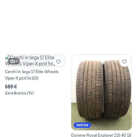
3
Cerchi in lega 17 Elite Wheels
Viper-X pcd 5x100
689 €
Zero Branco
(
TV
)
Vetrina
Gomme Royal Explorer 215 40 18