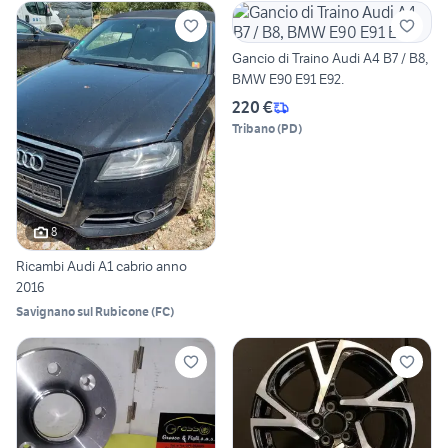
Gancio di Traino Audi A4 B7 / B8,
BMW E90 E91 E92.
220 €
Tribano
(
PD
)
8
Ricambi Audi A1 cabrio anno
2016
Savignano sul Rubicone
(
FC
)