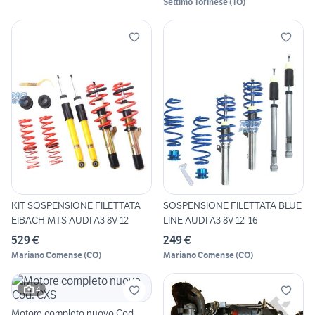
Settimo Torinese
(
TO
)
KIT SOSPENSIONE FILETTATA
SOSPENSIONE FILETTATA BLUE
EIBACH MTS AUDI A3 8V 12
LINE AUDI A3 8V 12-16
529 €
249 €
Mariano Comense
(
CO
)
Mariano Comense
(
CO
)
4
Motore completo nuovo Cod.