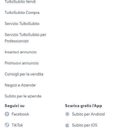
TuttoSubito Vendi
Uffici e Locali
TuttoSubito Compra
commerciali
Servizio TuttoSubito
elettronica
per la casa e la
sports e hobby
Servizio TuttoSubito per
persona
Informatica
Animali
Professionisti
Arredamento e
Console e
Accessori per
Casalinghi
Inserisci annuncio
Videogiochi
animali
Elettrodomestici
Promuovi annuncio
Audio/Video
Musica e Film
Giardino e Fai da te
Consigli per la vendita
Fotografia
Libri e Riviste
Abbigliamento e
Negozi e Aziende
Telefonia
Strumenti Musicali
Accessori
Subito per le aziende
Sports
Tutto per i bambini
Seguici su
Scarica gratis l'App
Biciclette
Facebook
Subito per Android
Collezionismo
TikTok
Subito per iOS