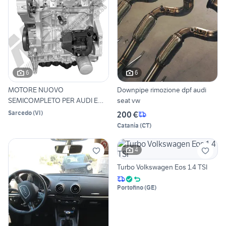
6
6
MOTORE NUOVO
Downpipe rimozione dpf audi
SEMICOMPLETO PER AUDI E
seat vw
VOLKSWAGEN
Sarcedo
(
VI
)
200 €
Catania
(
CT
)
4
Turbo Volkswagen Eos 1.4 TSI
Portofino
(
GE
)