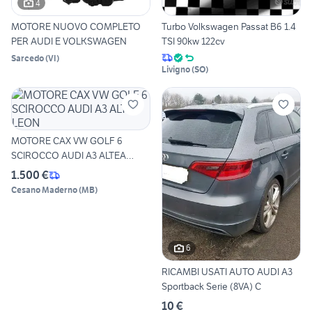
4
MOTORE NUOVO COMPLETO
Turbo Volkswagen Passat B6 1.4
PER AUDI E VOLKSWAGEN
TSI 90kw 122cv
Sarcedo
(
VI
)
Livigno
(
SO
)
MOTORE CAX VW GOLF 6
SCIROCCO AUDI A3 ALTEA
LEON
1.500 €
Cesano Maderno
(
MB
)
6
RICAMBI USATI AUTO AUDI A3
Sportback Serie (8VA) C
10 €