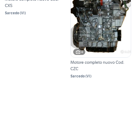
CXS
Sarcedo
(
VI
)
4
Motore completo nuovo Cod.
CZC
Sarcedo
(
VI
)