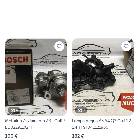
4
3
Motorino Avviamento A3 - Golf 7
Pompa Acqua A3 A4 Q3 Golf 1.2
Bz 02Z911024F
1.4 TFSI 04E121600
100 €
162 €