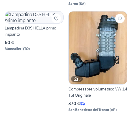
Sarno
(
SA
)
Lampadina D3S HELLA primo
impianto
60 €
Moncalieri
(
TO
)
5
Compressore volumetrico VW 1.4
TSI Originale
370 €
San Benedetto del Tronto
(
AP
)