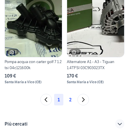
3
3
Pompa acqua con carter golf 7 1.2
Alternatore A1 - A3 - Tiguan
tsi 04c121600k
1.4TFSI 03C903023TX
109 €
170 €
Santa Maria a Vico
(
CE
)
Santa Maria a Vico
(
CE
)
1
2
Più cercati