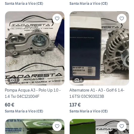
Santa Maria a Vico
(
CE
)
Santa Maria a Vico
(
CE
)
3
4
Pompa Acqua A3 - Polo Up 1.0 -
Alternatore A1 - A3 - Golf 6 1.4-
1.4 Tsi 04C121004F
1.6TSI 03C903023B
60 €
137 €
Santa Maria a Vico
(
CE
)
Santa Maria a Vico
(
CE
)