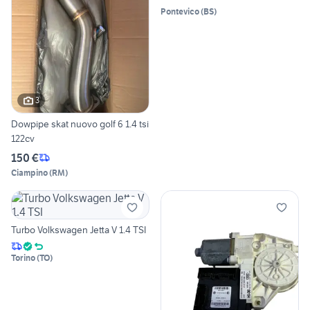
Pontevico
(
BS
)
3
Dowpipe skat nuovo golf 6 1.4 tsi
122cv
150 €
Ciampino
(
RM
)
Turbo Volkswagen Jetta V 1.4 TSI
Torino
(
TO
)