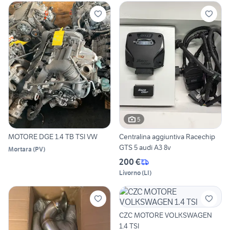
5
MOTORE DGE 1.4 TB TSI VW
Centralina aggiuntiva Racechip
GTS 5 audi A3 8v
Mortara
(
PV
)
200 €
Livorno
(
LI
)
CZC MOTORE VOLKSWAGEN
1.4 TSI