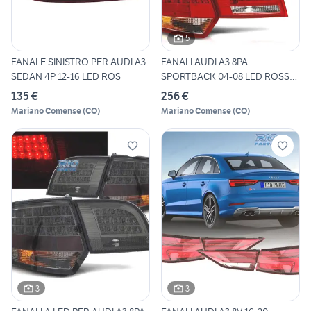
5
FANALE SINISTRO PER AUDI A3
FANALI AUDI A3 8PA
SEDAN 4P 12-16 LED ROS
SPORTBACK 04-08 LED ROSSO
CROMA
135 €
256 €
Mariano Comense
(
CO
)
Mariano Comense
(
CO
)
3
3