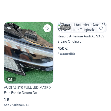
10
Paraurti Anteriore Audi A3 S3 8V
S-Line Originale
450 €
Rezzato
(
BS
)
5
AUDI A3 8Y0 FULL LED MATRIX
Faro Fanale Destro Dx
1 €
San Vitaliano
(
NA
)