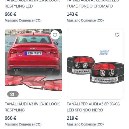
FANALI AUDI A3 8V 13-16 LOOK
FANALI AUDI A3 8L 96-03 LED
RESTYLING LED
FUMÉ FONDO CROMATO
660 €
143 €
Mariano Comense
(
CO
)
Mariano Comense
(
CO
)
3
FANALI AUDI A3 8V 13-16 LOOK
FANALI PER AUDI A3 8P 03-08
RESTYLING
LED SFONDO NERO
660 €
219 €
Mariano Comense
(
CO
)
Mariano Comense
(
CO
)