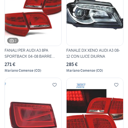
2
FANALI PER AUDI A3 8PA
FANALE DX XENO AUDI A3 08-
SPORTBACK 04-08 BARRE
12 CON LUCE DIURNA
LUMIN
271 €
285 €
Mariano Comense
(
CO
)
Mariano Comense
(
CO
)