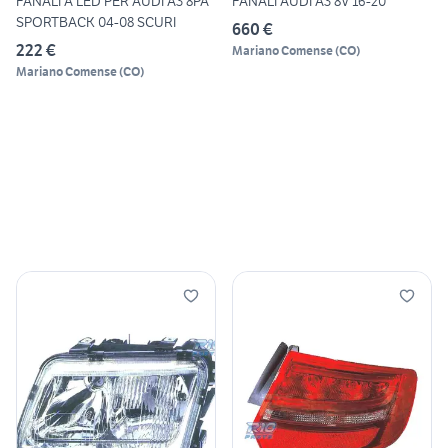
FANALI A LED PER AUDI A3 8PA
FANALI AUDI A3 8V 16-20
SPORTBACK 04-08 SCURI
660 €
222 €
Mariano Comense
(
CO
)
Mariano Comense
(
CO
)