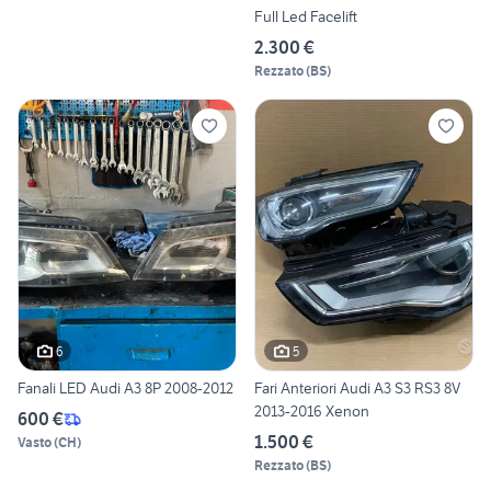
Full Led Facelift
2.300 €
Rezzato
(
BS
)
6
5
Fanali LED Audi A3 8P 2008-2012
Fari Anteriori Audi A3 S3 RS3 8V
2013-2016 Xenon
600 €
1.500 €
Vasto
(
CH
)
Rezzato
(
BS
)