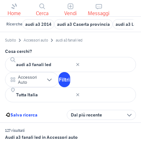
Home
Cerca
Vendi
Messaggi
audi a3 2014
audi a3 Caserta provincia
audi a3 Lec
Ricerche
Subito
Accessori auto
audi a3 fanali led
Cosa cerchi?
Accessori
Filtri
Auto
Salva ricerca
Dal più recente
127 risultati
Audi a3 fanali led in Accessori auto