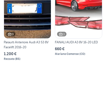
9
3
Paraurti Anteriore Audi A3 S3 8V
FANALI AUDI A3 8V 16-20 LED
Facelift 2016-20
660 €
1.200 €
Mariano Comense
(
CO
)
Rezzato
(
BS
)